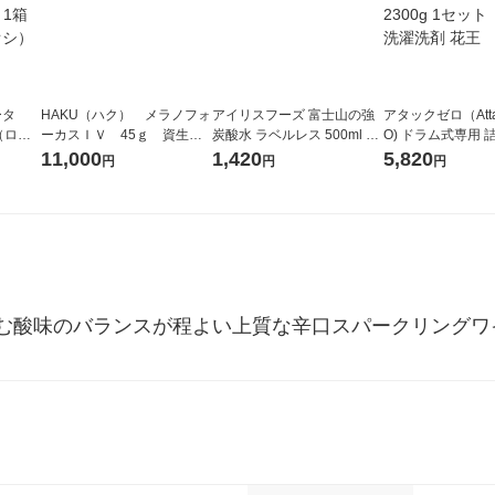
ータ
HAKU（ハク） メラノフォ
アイリスフーズ 富士山の強
アタックゼロ（Atta
r（ロハ
ーカスＩＶ 45ｇ 資生
炭酸水 ラベルレス 500ml 1
O) ドラム式専用 
ベルレ
堂 おまけ付き
箱（24本入）
ガジャンボ 2300g
11,000
1,420
5,820
円
円
円
チオ
（2個入) 洗濯洗剤
む酸味のバランスが程よい上質な辛口スパークリングワ