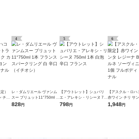
4
5
6
限定）
レ・ダムリエール ヴァンム
【アウトレット】シュバリ
【アスクル・ロハ
 チリ
スー ブリュット11°750ml 1
エ・アレキシ・リシーヌ 75
赤ワイン チリ サ
ーヴィ
本 フランス スパークリング
0ml 1本 白泡 辛口 フランス
ナ BIB カベルネ
828
798
1,948
円
円
円
 オリジナ
白 辛口（イチオシ）
ヨン 3L 1個 フル
ジナル