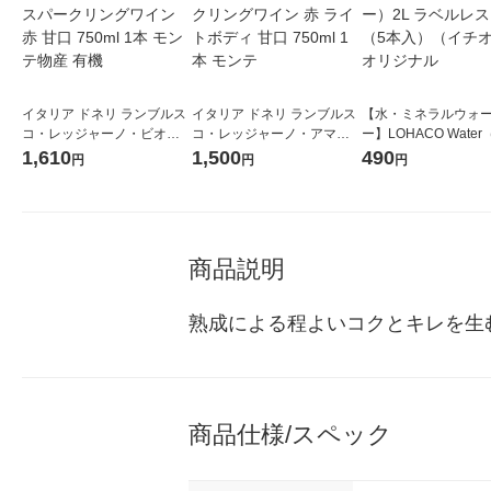
イタリア ドネリ ランブルス
イタリア ドネリ ランブルス
【水・ミネラルウォ
コ・レッジャーノ・ビオ・
コ・レッジャーノ・アマー
ー】LOHACO Wate
アマービレ スパークリング
ビレ スパークリングワイン
コウォーター）2L ラ
1,610
1,500
490
円
円
円
ワイン 赤 甘口 750ml 1本 モ
赤 ライトボディ 甘口 750ml
ス 1箱（5本入）（イ
ンテ物産 有機
1本 モンテ
シ） オリジナル
商品説明
熟成による程よいコクとキレを生
商品仕様/スペック