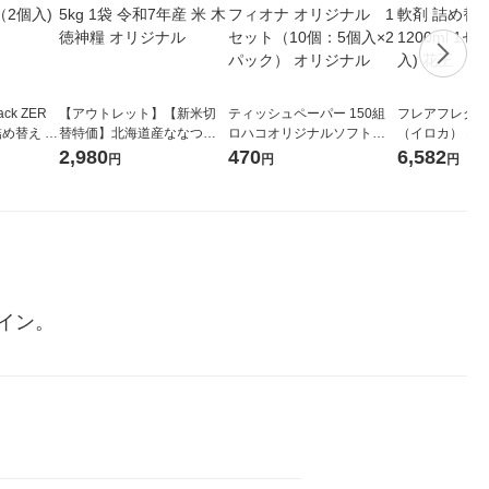
ck ZER
【アウトレット】【新米切
ティッシュペーパー 150組
フレアフレグラン
詰め替え メ
替特価】北海道産ななつぼ
ロハコオリジナルソフトパ
（イロカ） ネ
 1セット
し 無洗米 5kg 1袋 令和7年産
ックティッシュ フィオナ オ
ーの香り 柔軟剤
2,980
470
6,582
円
円
円
 花王
米 木徳神糧 オリジナル
リジナル 1セット（10個：
特大 1200ml
5個入×2パック） オリジナ
入) 花王
ル
イン。