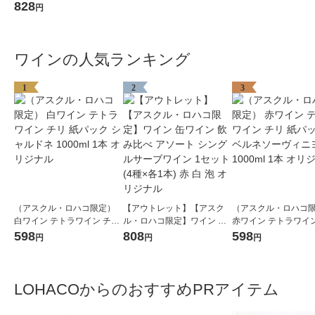
本 フランス スパークリング
828
円
白 辛口（イチオシ）
ワインの人気ランキング
1
2
3
（アスクル・ロハコ限定）
【アウトレット】【アスク
（アスクル・ロハコ
白ワイン テトラワイン チリ
ル・ロハコ限定】ワイン 缶
赤ワイン テトラワイン
紙パック シャルドネ 1000ml
ワイン 飲み比べ アソート シ
紙パック カベルネソ
598
808
598
円
円
円
1本 オリジナル
ングルサーブワイン 1セット
ニヨン 1000ml 1本
(4種×各1本) 赤 白 泡 オリジ
ル
ナル
LOHACOからのおすすめPRアイテム