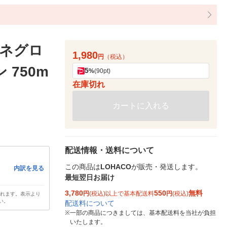
 ネグロ
1,980
円
（税込）
 750m
5
%
(90pt)
在庫切れ
カートに入れる
配送情報・送料について
この商品は
LOHACO
が販売・発送します。
内訳を見る
最短翌日お届け
3,780
550
無料
円
(税込)以上で基本配送料
円
(税込)
されます。表示より
い。
配送料について
※
一部の商品につきましては、基本配送料を当社が負担
いたします。