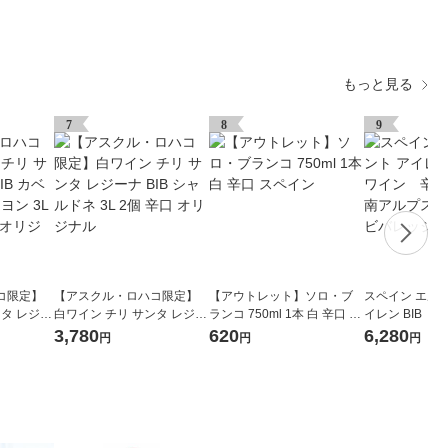
もっと見る
7
8
9
コ限定】
【アスクル・ロハコ限定】
【アウトレット】ソロ・ブ
スペイン エル
ンタ レジー
白ワイン チリ サンタ レジー
ランコ 750ml 1本 白 辛口 ス
イレン BIB 
 ソーヴィニ
ナ BIB シャルドネ 3L 2個 辛
ペイン
3L 4個 南ア
3,780
620
6,280
円
円
円
ボディ オリ
口 オリジナル
アンドビバレッ