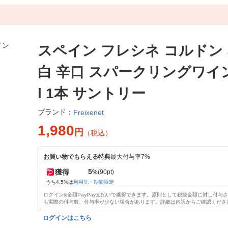
スペイン フレシネ コルドン
白 辛口 スパークリングワイン
l 1本 サントリー
ブランド：
Freixenet
1,980
円
（税込）
お買い物でもらえる特典
最大付与率7%
5
獲得
%
(90pt)
うち4.5%は
利用先・期間限定
ログイン&全額PayPay支払いで獲得できます。原則として税抜金額に対し付与
も実際の付与数、付与率が少ない場合があります。詳細は内訳からご確認くださ
ログインはこちら