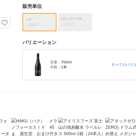
販売単位
863.4円×6本
1本
5,180円
1,980円
バリエーション
容量：
750ml
すべてのバリ
本数：
1本