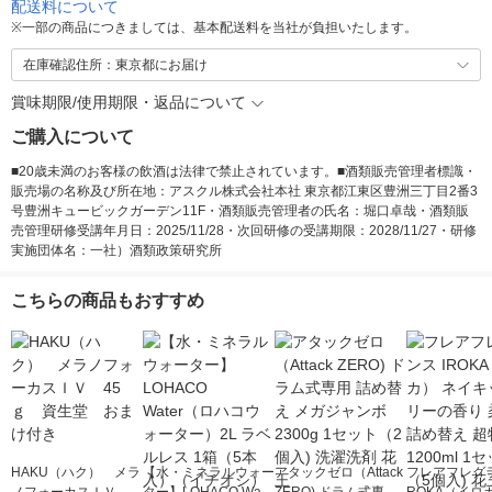
配送料について
※
一部の商品につきましては、基本配送料を当社が負担いたします。
在庫確認住所：東京都にお届け
賞味期限/使用期限・返品について
ご購入について
■20歳未満のお客様の飲酒は法律で禁止されています。■酒類販売管理者標識・
販売場の名称及び所在地：アスクル株式会社本社 東京都江東区豊洲三丁目2番3
号豊洲キュービックガーデン11F・酒類販売管理者の氏名：堀口卓哉・酒類販
売管理研修受講年月日：2025/11/28・次回研修の受講期限：2028/11/27・研修
実施団体名：一社）酒類政策研究所
こちらの商品もおすすめ
HAKU（ハク） メラ
【水・ミネラルウォー
アタックゼロ（Attack
フレアフレグラ