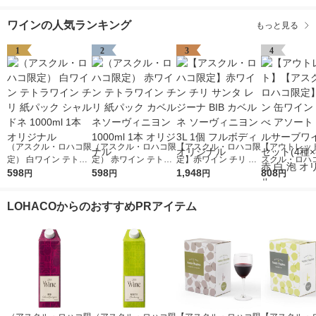
ンス スパークリング
ンス スパークリング
白 辛口（イチオシ）
白 辛口 1セット（6
ワインの人気ランキング
もっと見る
本）（イチオシ）
1
2
3
4
（アスクル・ロハコ限
（アスクル・ロハコ限
【アスクル・ロハコ限
【アウトレッ
定） 白ワイン テトラ
定） 赤ワイン テトラ
定】赤ワイン チリ サ
スクル・ロハ
ワイン チリ 紙パック
598
ワイン チリ 紙パック
598
ンタ レジーナ BIB カ
1,948
ワイン 缶ワイ
808
円
円
円
円
シャルドネ 1000ml 1
カベルネソーヴィニヨ
ベルネ ソーヴィニヨ
比べ アソート シング
本 オリジナル
ン 1000ml 1本 オリジ
ン 3L 1個 フルボディ
ルサーブワイン
LOHACOからのおすすめPRアイテム
ナル
オリジナル
ト(4種×各1本)
泡 オリジナル