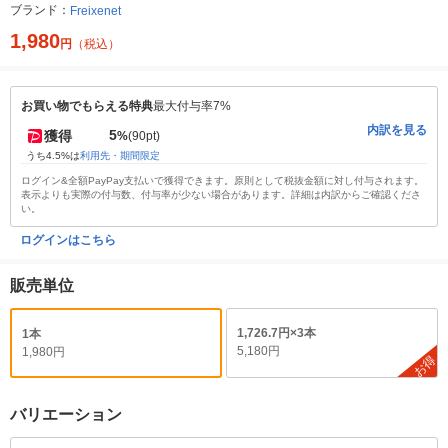
ブランド：
Freixenet
1,980
円
（税込）
お買い物でもらえる特典
最大付与率7%
内訳を見る
5
獲得
%
(90pt)
うち4.5%は
利用先・期間限定
ログイン&全額PayPay支払いで獲得できます。原則として税抜金額に対し付与されます。
表示よりも実際の付与数、付与率が少ない場合があります。詳細は内訳からご確認くださ
い。
ログインはこちら
販売単位
1,726.7円×3本
1本
5,180円
1,980円
お得
バリエーション