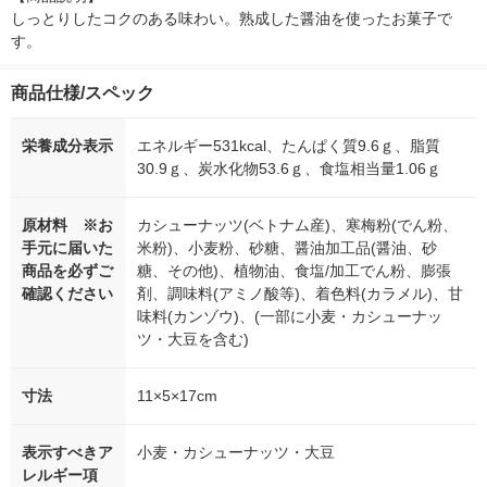
しっとりしたコクのある味わい。熟成した醤油を使ったお菓子で
す。
商品仕様/スペック
栄養成分表示
エネルギー531kcal、たんぱく質9.6ｇ、脂質
30.9ｇ、炭水化物53.6ｇ、食塩相当量1.06ｇ
原材料 ※お
カシューナッツ(ベトナム産)、寒梅粉(でん粉、
手元に届いた
米粉)、小麦粉、砂糖、醤油加工品(醤油、砂
商品を必ずご
糖、その他)、植物油、食塩/加工でん粉、膨張
確認ください
剤、調味料(アミノ酸等)、着色料(カラメル)、甘
味料(カンゾウ)、(一部に小麦・カシューナッ
ツ・大豆を含む)
寸法
11×5×17cm
表示すべきア
小麦・カシューナッツ・大豆
レルギー項