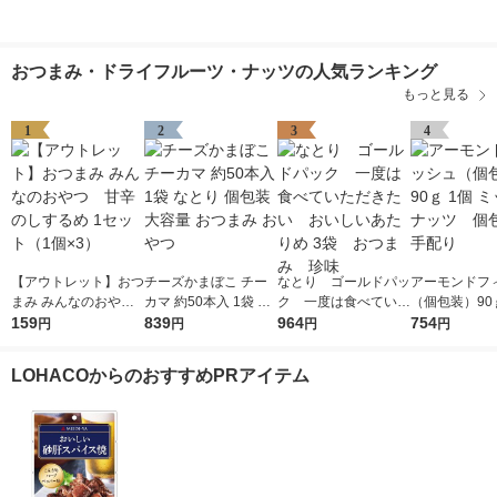
おつまみ・ドライフルーツ・ナッツの人気ランキング
もっと見る
1
2
3
4
【アウトレット】おつ
チーズかまぼこ チー
なとり ゴールドパッ
アーモンドフ
まみ みんなのおや
カマ 約50本入 1袋 な
ク 一度は食べていた
（個包装）90
つ 甘辛のしするめ 1
159
とり 個包装 大容量 お
839
だきたい おいしいあ
964
ミックスナッ
754
円
円
円
円
セット（1個×3）
つまみ おやつ
たりめ 3袋 おつま
装 手配り
み 珍味
LOHACOからのおすすめPRアイテム