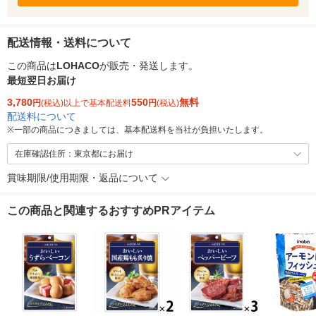
配送情報・送料について
この商品は
LOHACO
が販売・発送します。
最短翌日お届け
3,780
550
無料
円
(税込)以上で基本配送料
円
(税込)
配送料について
※
一部の商品につきましては、基本配送料を当社が負担いたします。
在庫確認住所：東京都にお届け
賞味期限/使用期限・返品について
この商品と関連するおすすめPRアイテム