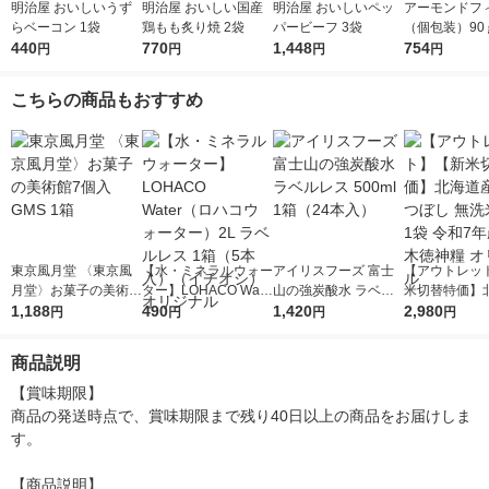
明治屋 おいしいうず
明治屋 おいしい国産
明治屋 おいしいペッ
アーモンドフ
らベーコン 1袋
鶏もも炙り焼 2袋
パービーフ 3袋
（個包装）90
440
770
1,448
ミックスナッ
754
円
円
円
円
装 手配り
こちらの商品もおすすめ
東京風月堂 〈東京風
【水・ミネラルウォー
アイリスフーズ 富士
【アウトレッ
月堂〉お菓子の美術館
ター】LOHACO Wate
山の強炭酸水 ラベル
米切替特価】
7個入 GMS 1箱
1,188
r（ロハコウォータ
490
レス 500ml 1箱（24
1,420
ななつぼし 無洗
2,980
円
円
円
円
ー）2L ラベルレス 1
本入）
g 1袋 令和7年
箱（5本入）（イチオ
徳神糧 オリジ
商品説明
シ） オリジナル
【賞味期限】

商品の発送時点で、賞味期限まで残り40日以上の商品をお届けしま
す。

【商品説明】
