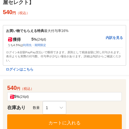
屋セレクト】
540
円
（税込）
お買い物でもらえる特典
最大付与率16%
内訳を見る
5
獲得
%
(24pt)
うち4.5%は
利用先・期間限定
ログイン&全額PayPay支払いで獲得できます。原則として税抜金額に対し付与されます。
表示よりも実際の付与数、付与率が少ない場合があります。詳細は内訳からご確認くださ
い。
ログインはこちら
540
円
（税込）
5
%
(24pt)
在庫あり
1
数量
カートに入れる