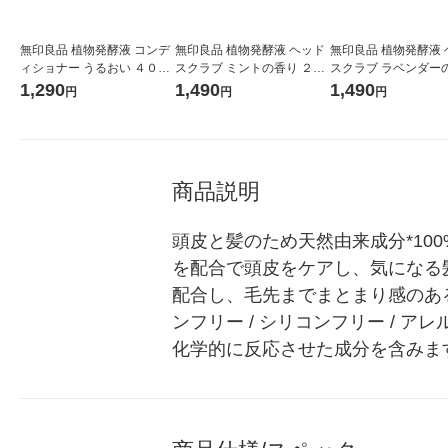
無印良品 植物発酵液 コンデ
無印良品 植物発酵液 ヘッド
無印良品 植物発酵液 
ィショナー うるおい ４００
スクラブ ミントの香り ２０
スクラブ ラベンダー
ｇ 良品計画
０ｇ 良品計画
２００ｇ 良品計画
1,290
1,490
1,490
円
円
円
商品説明
頭皮と髪のため天然由来成分*10
を配合で頭皮をケアし、気になる
配合し、毛先までまとまり感のある、
ンフリー / シリコンフリー /
化学的に反応させた成分を含みま