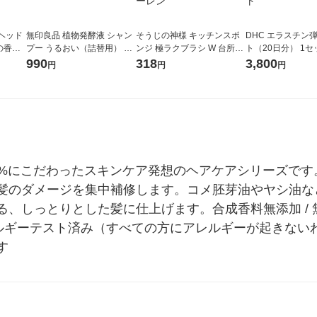
ヘッド
無印良品 植物発酵液 シャン
そうじの神様 キッチンスポ
DHC エラスチン
の香り
プー うるおい（詰替用） ３
ンジ 極ラクブラシ W 台所用
ト（20日分） 1セ
４０ｍＬ 良品計画
洗剤不要 茶しぶ・油汚れに
（40粒）×2） 機
990
318
3,800
円
円
円
抗菌 オレンジ 日本製 1個 KB
品 ディーエイチシ
セーレン
メント
0%にこだわったスキンケア発想のヘアケアシリーズです
髪のダメージを集中補修します。コメ胚芽油やヤシ油な
しっとりとした髪に仕上げます。合成香料無添加 / 無着色 
 アレルギーテスト済み（すべての方にアレルギーが起きな
す