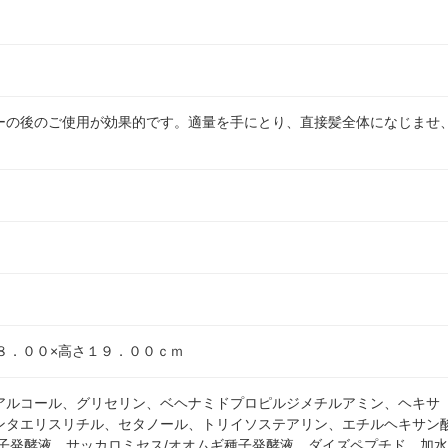
ーの後のご使用が効果的です。適量を手にとり、直接髪全体になじませ
８．００×高さ１９．００ｃｍ
アルコール、グリセリン、ベヘナミドプロピルジメチルアミン、ヘキサ（
ンタエリスリチル、セタノール、トリイソステアリン、エチルヘキサン
種子発酵液、サッカロミセス/オオムギ種子発酵液、ダイズペプチド、加