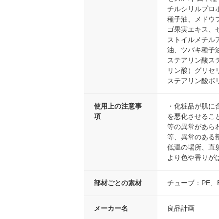
チルシリルプロ
種子油、メドウ
ゴ果実エキス、
ストイルメチル
油、ツバキ種子
ステアリン酸ス
リン酸）グリセ
ステアリン酸ポ
使用上の注意事
・化粧品が肌に
項
を悪化させるこ
等の異常があら
等、異常のある
低温の場所、直
より色や香りが
部材ごとの素材
チューブ：PE、E
メーカー名
良品計画