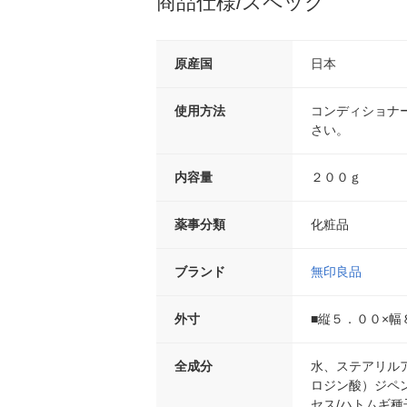
商品仕様/スペック
原産国
日本
使用方法
コンディショナ
さい。
内容量
２００ｇ
薬事分類
化粧品
ブランド
無印良品
外寸
■縦５．００×幅
全成分
水、ステアリル
ロジン酸）ジペ
セス/ハトムギ