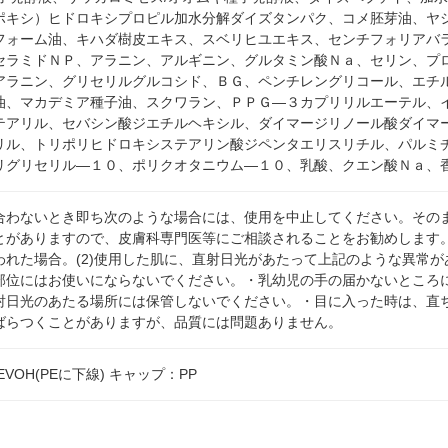
ポキシ）ヒドロキシプロピル加水分解ダイズタンパク、コメ胚芽油、ヤ
フォーム油、キハダ樹皮エキス、スベリヒユエキス、センチフォリアバ
セラミドＮＰ、アラニン、アルギニン、グルタミン酸Ｎａ、セリン、プ
アラニン、グリセリルグルコシド、ＢＧ、ペンチレングリコール、エチ
油、マカデミア種子油、スクワラン、ＰＰＧ―３カプリリルエーテル、
テアリル、セバシン酸ジエチルヘキシル、ダイマージリノール酸ダイマー
リル、トリポリヒドロキシステアリン酸ジペンタエリスリチル、パルミ
リグリセリル―１０、ポリクオタニウム―１０、乳酸、クエン酸Ｎａ、
合わないとき即ち次のような場合には、使用を中止してください。その
とがありますので、皮膚科専門医等にご相談されることをお勧めします。
われた場合。(2)使用した肌に、直射日光があたって上記のような異常
部位にはお使いにならないでください。・乳幼児の手の届かないところ
射日光のあたる場所には保管しないでください。・目に入った時は、直
ばらつくことがありますが、品質には問題ありません。
VOH(PEに下線) キャップ：PP