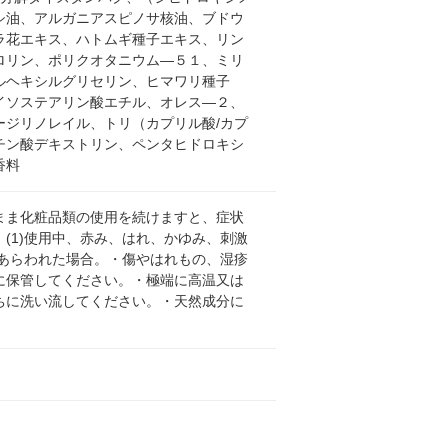
シ油、アルガニアスピノサ核油、ブドウ
ラ花エキス、ハトムギ種子エキス、リン
ロリン、ポリクオタニウム―５１、ミリ
ルヘキシルグリセリン、ヒマワリ種子
イソステアリン酸エチル、オレス―２、
ジリノレイル、トリ（カプリル酸/カプ
チン酸デキストリン、ペンタヒドロキシ
香料
まま化粧品類の使用を続けますと、症状
(1)使用中、赤み、はれ、かゆみ、刺激
があらわれた場合。・傷やはれもの、湿疹
に保管してください。・極端に高温又は
ちに洗い流してください。・天然成分に