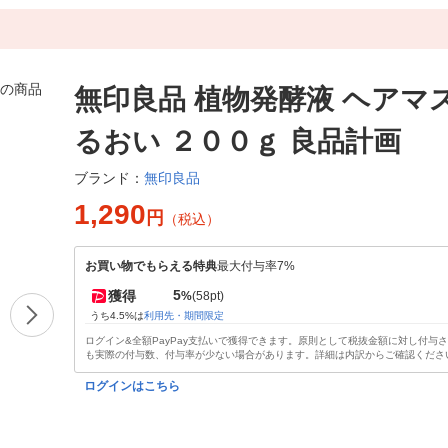
無印良品 植物発酵液 ヘアマ
るおい ２００ｇ 良品計画
無印良品
ブランド：
1,290
円
（税込）
お買い物でもらえる特典
最大付与率7%
5
獲得
%
(58pt)
うち4.5%は
利用先・期間限定
ログイン&全額PayPay支払いで獲得できます。原則として税抜金額に対し付与
も実際の付与数、付与率が少ない場合があります。詳細は内訳からご確認くださ
ログインはこちら