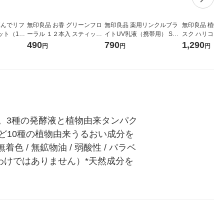
弾んでリフ
無印良品 お香 グリーンフロ
無印良品 薬用リンクルブラ
無印良品 植物
ット（1袋
ーラル １２本入 スティック
イトUV乳液（携帯用） SPF
スク ハリコシ 
能性表示食
タイプ 良品計画
35 PA+++ 50mL 良品計画
計画
490
790
1,290
円
円
円
ー サプリ
。3種の発酵液と植物由来タンパク
ど10種の植物由来うるおい成分を
/ 無鉱物油 / 弱酸性 / パラベ
いわけではありません）*天然成分を