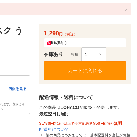
スク う
1,290
円
（税込）
5
%
(58pt)
在庫あり
1
数量
カートに入れる
内訳を見る
配送情報・送料について
されます。表示より
この商品は
LOHACO
が販売・発送します。
い。
最短翌日お届け
3,780
550
無料
円
(税込)以上で基本配送料
円
(税込)
配送料について
※
一部の商品につきましては、基本配送料を当社が負担