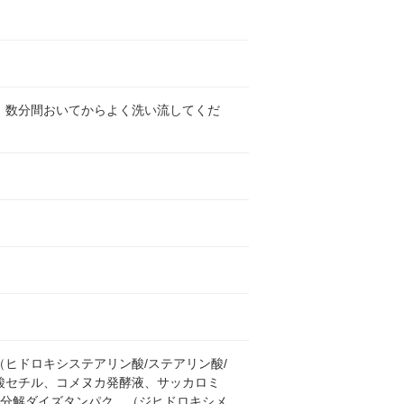
、数分間おいてからよく洗い流してくだ
ヒドロキシステアリン酸/ステアリン酸/
酸セチル、コメヌカ発酵液、サッカロミ
水分解ダイズタンパク、（ジヒドロキシメ