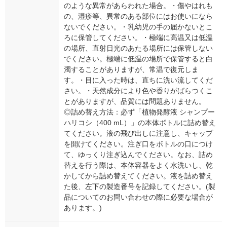
のような異常があらわれた場合。・傷やはれも
の、湿疹等、異常のある部位にはお使いになら
ないでください。・乳幼児の手の届かないとこ
ろに保管してください。・極端に高温又は低温
の場所、直射日光のあたる場所には保管しない
でください。極端に低温の場所で保管すると白
濁することがありますが、常温で復元しま
す。・目に入った時は、直ちに洗い流してくだ
さい。・天然成分により色や香りがばらつくこ
とがありますが、品質には問題ありません。
◎詰め替え方法：必ず「植物発酵液 シャンプー
ハリコシ（400 mL）」の本体ボトルに詰め替え
てください。液の飛び出しに注意し、キャップ
を開けてください。注ぎ口をボトルの口につけ
て、ゆっくり注ぎ込んでください。なお、詰め
替えを行う際は、本体容器をよく水洗いし、乾
かしてから詰め替えてください。液を詰め替え
た後、左下の製造番号を記録してください。(製
品についてのお問い合わせの際に必要な場合が
あります。)