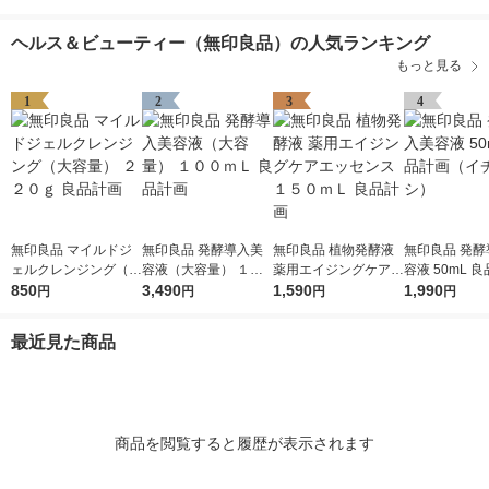
ヘルス＆ビューティー（無印良品）の人気ランキング
もっと見る
1
2
3
4
無印良品 マイルドジ
無印良品 発酵導入美
無印良品 植物発酵液
無印良品 発酵
ェルクレンジング（大
容液（大容量） １０
薬用エイジングケアエ
容液 50mL 
容量） ２２０ｇ 良品
850
０ｍＬ 良品計画
3,490
ッセンス １５０ｍＬ
1,590
（イチオシ）
1,990
円
円
円
円
計画
良品計画
最近見た商品
商品を閲覧すると履歴が表示されます