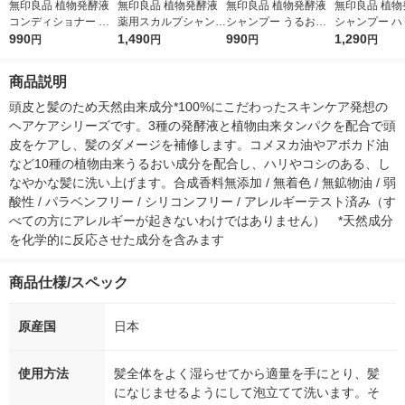
無印良品 植物発酵液
無印良品 植物発酵液
無印良品 植物発酵液
無印良品 植物
コンディショナー ハ
薬用スカルプシャンプ
シャンプー うるおい
シャンプー ハ
リコシ（詰替用） ３
990
ー ４００ｍＬ 良品計
1,490
（詰替用） ３４０ｍ
990
４００ｍＬ 良
1,290
円
円
円
円
４０ｇ 良品計画
画
Ｌ 良品計画
商品説明
頭皮と髪のため天然由来成分*100%にこだわったスキンケア発想の
ヘアケアシリーズです。3種の発酵液と植物由来タンパクを配合で頭
皮をケアし、髪のダメージを補修します。コメヌカ油やアボカド油
など10種の植物由来うるおい成分を配合し、ハリやコシのある、し
なやかな髪に洗い上げます。合成香料無添加 / 無着色 / 無鉱物油 / 弱
酸性 / パラベンフリー / シリコンフリー / アレルギーテスト済み（す
べての方にアレルギーが起きないわけではありません）　*天然成分
を化学的に反応させた成分を含みます
商品仕様/スペック
原産国
日本
使用方法
髪全体をよく湿らせてから適量を手にとり、髪
になじませるようにして泡立てて洗います。そ