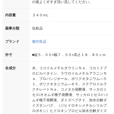
の後よくすすぎ洗い流してください。
内容量
３４０ｍL
薬事分類
化粧品
ブランド
無印良品
外寸
■縦５．００×幅７．５０×高さ１８．８０ｃｍ
全成分
水、ココイルメチルタウリンＮａ、コカミドプ
ロピルベタイン、ラウロイルメチルアラニンＮ
ａ、プロパンジオール、ポリクオタニウム―５
１、ポリクオタニウム―６５、ステアロイルラ
クチレートＮａ、コメヌカ発酵液、サッカロミ
セス/オオムギ種子発酵液、サッカロミセス/ハト
ムギ種子発酵液、ダイズペプチド、加水分解ダ
イズタンパク、（ジヒドロキシメチルシリルプ
ロポキシ）ヒドロキシプロピル加水分解ダイズ