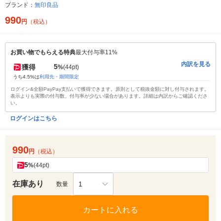
ブランド：
無印良品
990
円
（税込）
お買い物でもらえる特典
最大付与率11%
内訳を見る
5
獲得
%
(44pt)
うち4.5%は
利用先・期間限定
ログイン&全額PayPay支払いで獲得できます。原則として税抜金額に対し付与されます。
表示よりも実際の付与数、付与率が少ない場合があります。詳細は内訳からご確認くださ
い。
ログインはこちら
990
円
（税込）
5
%
(44pt)
在庫あり
1
数量
カートに入れる