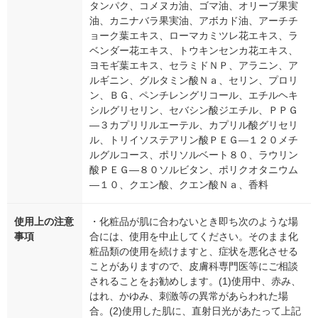
タンパク、コメヌカ油、ゴマ油、オリーブ果実
油、カニナバラ果実油、アボカド油、アーチチ
ョーク葉エキス、ローマカミツレ花エキス、ラ
ベンダー花エキス、トウキンセンカ花エキス、
ヨモギ葉エキス、セラミドＮＰ、アラニン、ア
ルギニン、グルタミン酸Ｎａ、セリン、プロリ
ン、ＢＧ、ペンチレングリコール、エチルヘキ
シルグリセリン、セバシン酸ジエチル、ＰＰＧ
―３カプリリルエーテル、カプリル酸グリセリ
ル、トリイソステアリン酸ＰＥＧ―１２０メチ
ルグルコース、ポリソルベート８０、ラウリン
酸ＰＥＧ―８０ソルビタン、ポリクオタニウム
―１０、クエン酸、クエン酸Ｎａ、香料
使用上の注意
・化粧品が肌に合わないとき即ち次のような場
事項
合には、使用を中止してください。そのまま化
粧品類の使用を続けますと、症状を悪化させる
ことがありますので、皮膚科専門医等にご相談
されることをお勧めします。(1)使用中、赤み、
はれ、かゆみ、刺激等の異常があらわれた場
合。(2)使用した肌に、直射日光があたって上記