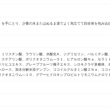
）を手にとり、少量の水またはぬるま湯でよく泡立てて顔全体を包み込
、ミリスチン酸、ラウリン酸、水酸化Ｋ、ジグリセリン、パルミチン酸
、ステアリン酸、ポリクオタニウム―５１、ヒアルロン酸Ｎａ、セラミ
ベリヒユエキス、グレープフルーツ種子エキス、シロキクラゲ多糖体、
ハロース、加水分解水添デンプン、ココイルグルタミン酸２Ｎａ、ココ
リクオタニウム―１０、グアーヒドロキシプロピルトリモニウムクロリ