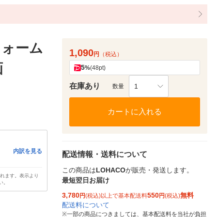
フォーム
1,090
円
（税込）
画
5
%
(48pt)
在庫あり
1
数量
カートに入れる
内訳を見る
配送情報・送料について
この商品は
LOHACO
が販売・発送します。
されます。表示より
最短翌日お届け
い。
3,780
550
無料
円
(税込)以上で基本配送料
円
(税込)
配送料について
※
一部の商品につきましては、基本配送料を当社が負担