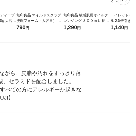
 ディープ
無印良品 マイルドスクラブ
無印良品 敏感肌用オイルク
トイレットペー
0g 大容量
洗顔フォーム（大容量） ２
レンジング ３００ｍＬ 良品
ル 2.5倍巻き 6
ート製薬
２０ｇ 良品計画
計画
1セット（2パ
790
1,290
1,140
円
円
円
ル・ロハコ限定
（イチオシ） 
ちながら、皮脂や汚れをすっきり落
酸、セラミドを配合しました。　
済み（すべての方にアレルギーが起きな
JI】