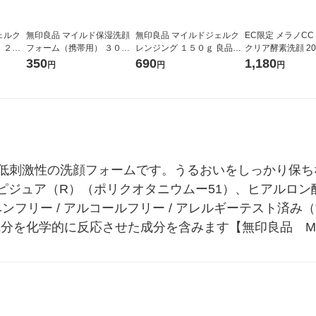
ェルク
無印良品 マイルド保湿洗顔
無印良品 マイルドジェルク
EC限定 メラノCC
 ２２
フォーム（携帯用） ３０ｇ
レンジング １５０ｇ 良品計
クリア酵素洗顔 20
良品計画
画
洗顔フォーム ロ
350
690
1,180
円
円
円
った低刺激性の洗顔フォームです。うるおいをしっかり保
ピジュア（R）（ポリクオタニウムー51）、ヒアルロン
 パラベンフリー / アルコールフリー / アレルギーテスト
分を化学的に反応させた成分を含みます【無印良品　MU