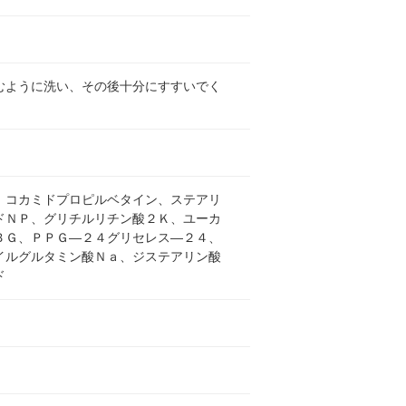
むように洗い、その後十分にすすいでく
、コカミドプロピルベタイン、ステアリ
ドＮＰ、グリチルリチン酸２Ｋ、ユーカ
ＢＧ、ＰＰＧ―２４グリセレス―２４、
イルグルタミン酸Ｎａ、ジステアリン酸
ド