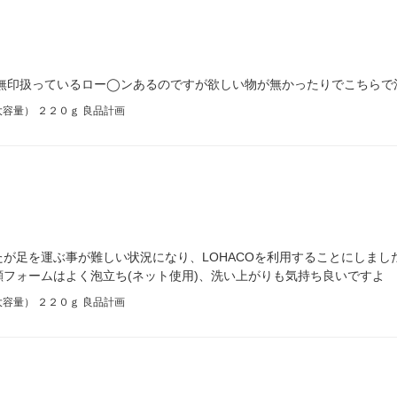
無印扱っているロー◯ンあるのですが欲しい物が無かったりでこちらで
容量） ２２０ｇ 良品計画
が足を運ぶ事が難しい状況になり、LOHACOを利用することにしまし
フォームはよく泡立ち(ネット使用)、洗い上がりも気持ち良いですよ
容量） ２２０ｇ 良品計画