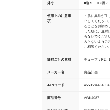
外寸
■縦５．０×幅７
使用上の注意事
・肌に異常が生
項
止してください
ることをお勧めし
した肌に、直射
らないでくださ
入らないようご
ご相談ください
部材ごとの素材
チューブ：PE、E
メーカー名
良品計画
JANコード
4550584464904
商品番号
AWK4087