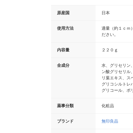
原産国
日本
使用方法
適量（約１ｃｍ
ださい。
内容量
２２０ｇ
全成分
水、グリセリン
ン酸グリセリル
リ葉エキス、ス
グリコシルトレ
グリコール、ポ
薬事分類
化粧品
ブランド
無印良品