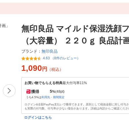
無印良品 マイルド保湿洗顔
（大容量） ２２０ｇ 良品計
無印良品
ブランド：
4.63 （8件のレビュー）
1,090
円
（税込）
お買い物でもらえる特典
最大付与率11%
5
獲得
%
(48pt)
うち4.5%は
利用先・期間限定
ログイン&全額PayPay支払いで獲得できます。原則として税抜金額に対し付与
も実際の付与数、付与率が少ない場合があります。詳細は内訳からご確認くださ
ログインはこちら