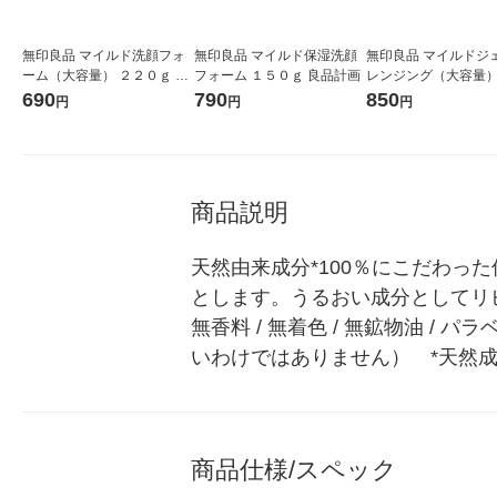
無印良品 マイルド洗顔フォ
無印良品 マイルド保湿洗顔
無印良品 マイルドジ
ーム（大容量） ２２０ｇ 良
フォーム １５０ｇ 良品計画
レンジング（大容量）
品計画
０ｇ 良品計画
690
790
850
円
円
円
商品説明
天然由来成分*100％にこだわ
とします。うるおい成分としてリ
無香料 / 無着色 / 無鉱物油 /
いわけではありません）　*天然成
商品仕様/スペック