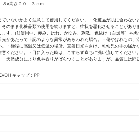
．８×高さ２０．３ｃｍ
じていないかよく注意して使用してください。・化粧品が肌に合わない
。そのまま化粧品類の使用を続けますと、症状を悪化させることがあり
ます。(1)使用中、赤み、はれ、かゆみ、刺激、色抜け（白斑等）や黒
日光があたって上記のような異常があらわれた場合。・傷やはれもの、
い。・極端に高温又は低温の場所、直射日光をさけ、乳幼児の手の届か
注意ください。・目に入った時は、こすらず直ちに洗い流してください
。・天然成分により色や香りがばらつくことがありますが、品質には問
VOH キャップ：PP