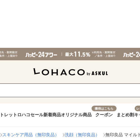
獲得はこちら
レ
トレット
ロハコセール
新着商品
オリジナル商品
クーポン
まとめ割
キ
スキンケア用品（無印良品）
洗顔（無印良品）
無印良品 マイル