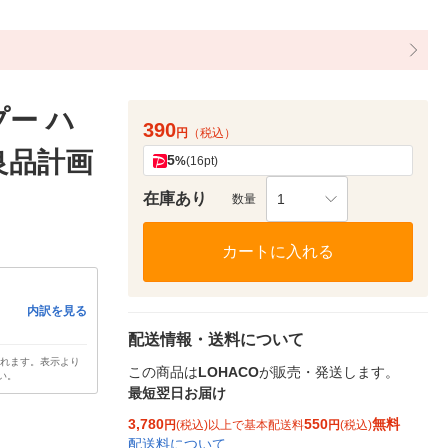
プー ハ
390
円
（税込）
良品計画
5
%
(16pt)
在庫あり
1
数量
カートに入れる
内訳を見る
配送情報・送料について
されます。表示より
この商品は
LOHACO
が販売・発送します。
い。
最短翌日お届け
3,780
550
無料
円
(税込)以上で基本配送料
円
(税込)
配送料について