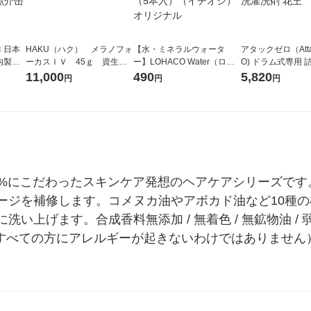
 日本
HAKU（ハク） メラノフォ
【水・ミネラルウォータ
アタックゼロ（Atta
内製造
ーカスＩＶ 45ｇ 資生
ー】LOHACO Water（ロハ
O) ドラム式専用 
缶×2）
堂 おまけ付き
コウォーター）2L ラベルレ
ガジャンボ 2300g
11,000
490
5,820
円
円
円
缶 魚
ス 1箱（5本入）（イチオ
（2個入) 洗濯洗剤
シ） オリジナル
0%にこだわったスキンケア発想のヘアケアシリーズです
ージを補修します。コメヌカ油やアボカド油など10種
上げます。合成香料無添加 / 無着色 / 無鉱物油 / 弱酸
（すべての方にアレルギーが起きないわけではありません