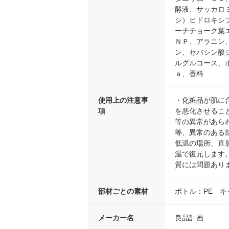
酵液、サッカロ
シ）ヒドロキシ
ーチチョーク葉
ＮＰ、アラニン
ン、セバシン酸
ルグルコース、
ａ、香料
使用上の注意事
・化粧品が肌に
項
を悪化させるこ
等の異常があら
等、異常のある
低温の場所、直
温で復元します
質には問題あり
部材ごとの素材
ボトル：PE キ
メーカー名
良品計画