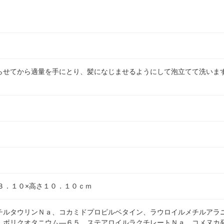
らせてから適量を手にとり、髪になじませるようにして泡立てて洗いま
３．１０×高さ１０．１０ｃｍ
チルタウリンＮａ、コカミドプロピルベタイン、ラウロイルメチルアラ
、ポリクオタニウム―６５、ステアロイルラクチレートＮａ、コメヌカ発