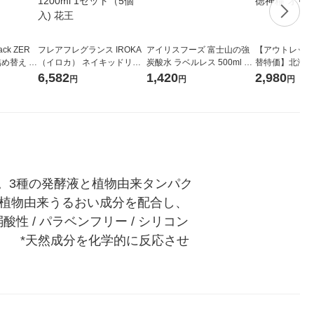
ck ZER
フレアフレグランス IROKA
アイリスフーズ 富士山の強
【アウトレット
詰め替え メ
（イロカ） ネイキッドリリ
炭酸水 ラベルレス 500ml 1
替特価】北海道
 1セット
ーの香り 柔軟剤 詰め替え 超
箱（24本入）
し 無洗米 5kg
6,582
1,420
2,980
円
円
円
 花王
特大 1200ml 1セット（5個
米 木徳神糧 オ
入) 花王
。3種の発酵液と植物由来タンパク
の植物由来うるおい成分を配合し、
性 / パラベンフリー / シリコン
）　*天然成分を化学的に反応させ