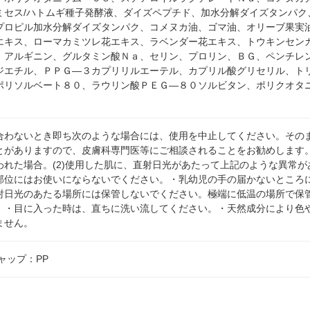
ミセス/ハトムギ種子発酵液、ダイズペプチド、加水分解ダイズタンパク
プロピル加水分解ダイズタンパク、コメヌカ油、ゴマ油、オリーブ果実
エキス、ローマカミツレ花エキス、ラベンダー花エキス、トウキンセン
、アルギニン、グルタミン酸Ｎａ、セリン、プロリン、ＢＧ、ペンチレ
ジエチル、ＰＰＧ―３カプリリルエーテル、カプリル酸グリセリル、ト
ポリソルベート８０、ラウリン酸ＰＥＧ―８０ソルビタン、ポリクオタ
合わないとき即ち次のような場合には、使用を中止してください。その
とがありますので、皮膚科専門医等にご相談されることをお勧めします。
われた場合。(2)使用した肌に、直射日光があたって上記のような異常
部位にはお使いにならないでください。・乳幼児の手の届かないところ
射日光のあたる場所には保管しないでください。極端に低温の場所で保
。・目に入った時は、直ちに洗い流してください。・天然成分により色
ません。
ャップ：PP