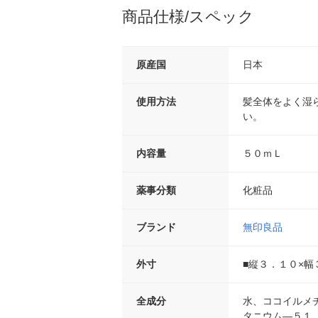
商品仕様/スペック
原産国
日本
使用方法
髪全体をよく湿
い。
内容量
５０ｍＬ
薬事分類
化粧品
ブランド
無印良品
外寸
■縦３．１０×幅
全成分
水、ココイルメ
タニウム―５１