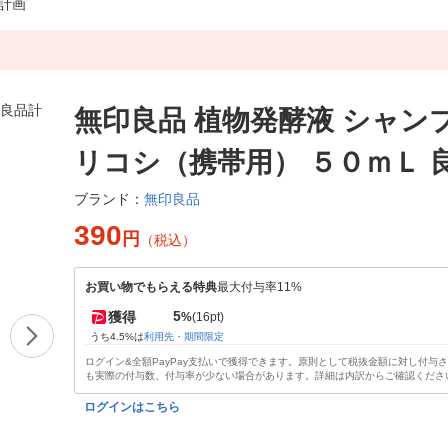
品計画
無印良品 植物発酵液 シャン
リコシ（携帯用） ５０ｍＬ 
無印良品
ブランド：
390
円
（税込）
お買い物でもらえる特典
最大付与率11%
5
獲得
%
(16pt)
うち4.5%は
利用先・期間限定
ログイン&全額PayPay支払いで獲得できます。原則として税抜金額に対し付与
も実際の付与数、付与率が少ない場合があります。詳細は内訳からご確認くださ
ログインはこちら