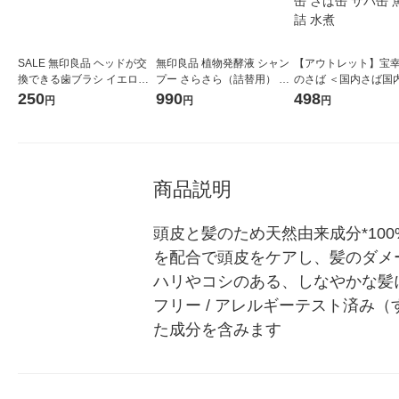
SALE 無印良品 ヘッドが交
無印良品 植物発酵液 シャン
【アウトレット】宝幸
換できる歯ブラシ イエロー
プー さらさら（詰替用） ３
のさば ＜国内さば国
やわらかめ 全長184mm 良品
４０ｍＬ 良品計画
＞ 190g 1セット（1
250
990
498
円
円
円
計画
缶詰 鯖缶 さば缶 サバ
介缶詰 水煮
商品説明
頭皮と髪のため天然由来成分*10
を配合で頭皮をケアし、髪のダメ
ハリやコシのある、しなやかな髪に洗い
フリー / アレルギーテスト済み
た成分を含みます