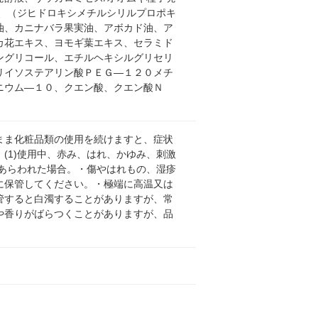
、（ジヒドロキシメチルシリルプロポキ
油、カニナバラ果実油、アボカド油、ア
カ花エキス、ヨモギ葉エキス、セラミド
ングリコール、エチルヘキシルグリセリ
リイソステアリン酸ＰＥＧ―１２０メチ
ニウム―１０、クエン酸、クエン酸Ｎ
まま化粧品類の使用を続けますと、症状
(1)使用中、赤み、はれ、かゆみ、刺激
があらわれた場合。・傷やはれもの、湿疹
に保管してください。・極端に高温又は
管すると白濁することがありますが、常
や香りがばらつくことがありますが、品