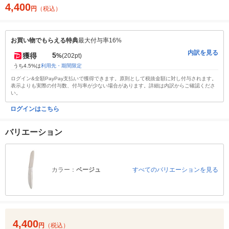
4,400
円
（税込）
お買い物でもらえる特典
最大付与率16%
内訳を見る
5
獲得
%
(202pt)
うち4.5%は
利用先・期間限定
ログイン&全額PayPay支払いで獲得できます。原則として税抜金額に対し付与されます。
表示よりも実際の付与数、付与率が少ない場合があります。詳細は内訳からご確認くださ
い。
ログインはこちら
バリエーション
カラー：
ベージュ
すべてのバリエーションを見る
4,400
円
（税込）