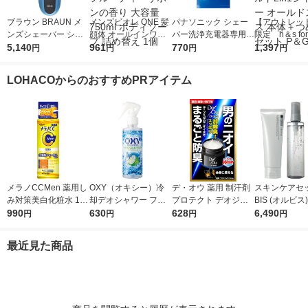
ブラウン BRAUN メ
メンズビオレ ONE 髪
パナソニック シェー
【アウトレッ
ンズシェーバー シリ
顔体 オールインワン
バー洗浄充電器専用洗
限定 h＆s for
ーズ3 3枚刃 お風呂剃
5,140
全身洗浄料 清潔感の
961
浄剤 ES-4L03 3個入
770
（エイチアン
1,397
円
円
円
円
り対応 310S 1台 P＆
あるフルーティーサボ
ゴールド2in
G 髭剃り 水洗い 深剃
ンの香り 大容量 750
ー オールドス
LOHACOからのおすすめPRアイテム
り
ml ボディソープ 詰め
本体＋つめか
替え 1個
P＆G
メラノCCMen 薬用し
OXY（オキシー）冷
デ・オウ 薬用 制汗剤
スキンケアセッ
み対策美白化粧水 170
却デオシャワー フレ
プロテクト デオジャ
BIS (オルビス
ml ロート製薬
990
ッシュアップルの香り
630
ム 全身用 男性用 加齢
628
ー3ステップセ
6,490
円
円
円
円
200ml 1個 ロート製薬
臭 50g ロート製薬
ンズ 洗顔 化粧
ーム
最近見た商品