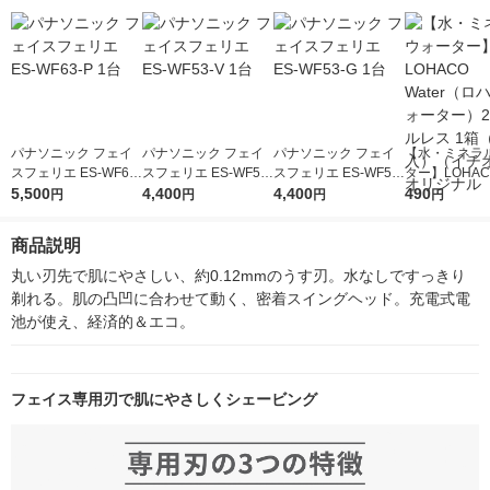
パナソニック フェイ
パナソニック フェイ
パナソニック フェイ
【水・ミネラ
スフェリエ ES-WF63-
スフェリエ ES-WF53-
スフェリエ ES-WF53-
ター】LOHACO
P 1台
5,500
V 1台
4,400
G 1台
4,400
r（ロハコウォ
490
円
円
円
円
ー）2L ラベル
箱（5本入）
商品説明
シ） オリジナ
丸い刃先で肌にやさしい、約0.12mmのうす刃。水なしですっきり
剃れる。肌の凸凹に合わせて動く、密着スイングヘッド。充電式電
池が使え、経済的＆エコ。
フェイス専用刃で肌にやさしくシェービング