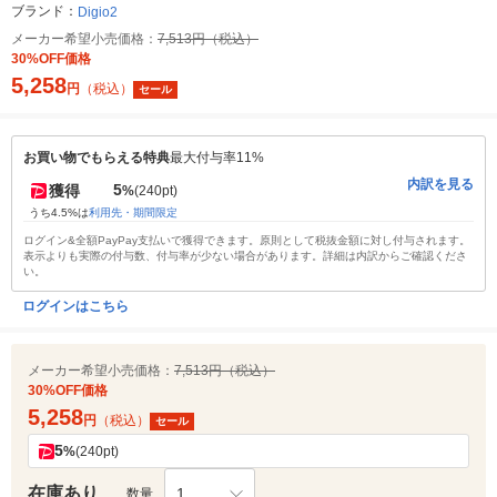
ブランド：
Digio2
メーカー希望小売価格：
7,513円（税込）
30%OFF価格
5,258
円
（税込）
セール
お買い物でもらえる特典
最大付与率11%
内訳を見る
5
獲得
%
(240pt)
うち4.5%は
利用先・期間限定
ログイン&全額PayPay支払いで獲得できます。原則として税抜金額に対し付与されます。
表示よりも実際の付与数、付与率が少ない場合があります。詳細は内訳からご確認くださ
い。
ログインはこちら
メーカー希望小売価格：
7,513円（税込）
30%OFF価格
5,258
円
（税込）
セール
5
%
(240pt)
在庫あり
1
数量