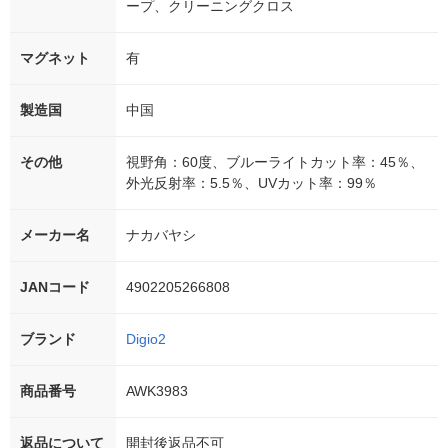
ープ、クリーニングクロス
マグネット
有
製造国
中国
その他
視野角：60度、ブルーライトカット率：45％、
外光反射率：5.5％、UVカット率：99％
メーカー名
ナカバヤシ
JANコード
4902205266808
ブランド
Digio2
商品番号
AWK3983
返品について
開封後返品不可