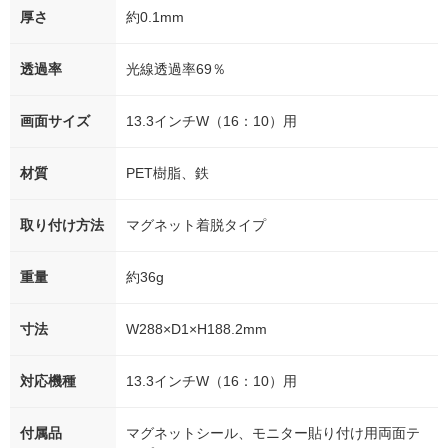
厚さ
約0.1mm
透過率
光線透過率69％
画面サイズ
13.3インチW（16：10）用
材質
PET樹脂、鉄
取り付け方法
マグネット着脱タイプ
重量
約36g
寸法
W288×D1×H188.2mm
対応機種
13.3インチW（16：10）用
付属品
マグネットシール、モニター貼り付け用両面テ