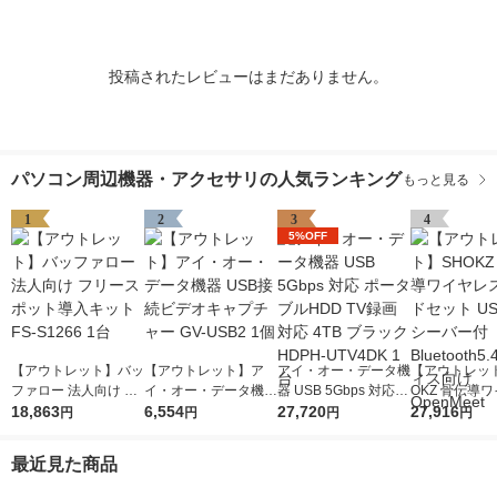
投稿されたレビューはまだありません。
パソコン周辺機器・アクセサリの人気ランキング
もっと見る
1
2
3
4
5%OFF
【アウトレット】バッ
【アウトレット】ア
アイ・オー・データ機
【アウトレッ
ファロー 法人向け フ
イ・オー・データ機器
器 USB 5Gbps 対応
OKZ 骨伝導
リースポット導入キッ
18,863
USB接続ビデオキャ
6,554
ポータブルHDD TV録
27,720
スヘッドセット 
27,916
円
円
円
円
ト FS-S1266 1台
プチャー GV-USB2 1
画対応 4TB ブラック
Cレシーバー付 B
個
HDPH-UTV4DK 1台
oth5.4 オフ
最近見た商品
OpenMeet