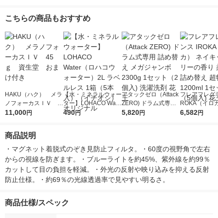
こちらの商品もおすすめ
HAKU（ハク） メラ
【水・ミネラルウォー
アタックゼロ（Attack
フレアフレグラ
ノフォーカスＩＶ 4
ター】LOHACO Wate
ZERO) ドラム式専用
ROKA（イロ
5ｇ 資生堂 おまけ
11,000
r（ロハコウォータ
490
詰め替え メガジャン
5,820
イキッドリリ
6,582
円
円
円
円
付き
ー）2L ラベルレス 1
ボ 2300g 1セット（2
柔軟剤 詰め替
箱（5本入）（イチオ
個入) 洗濯洗剤 花王
大 1200ml 
商品説明
シ） オリジナル
（5個入) 花王
・マグネット着脱式のぞき見防止フィルタ。・60度の視野角で左右
からの視線を防ぎます。・ブルーライトを約45%、紫外線を約99％
カットして目の負担を軽減。・外光の反射や映り込みを抑える反射
防止仕様。・約69％の光線透過率で見やすい明るさ。
商品仕様/スペック