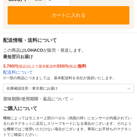
カートに入れる
配送情報・送料について
この商品は
LOHACO
が販売・発送します。
最短翌日お届け
3,780
550
無料
円
(税込)以上で基本配送料
円
(税込)
配送料について
※
一部の商品につきましては、基本配送料を当社が負担いたします。
在庫確認住所：東京都にお届け
賞味期限/使用期限・返品について
ご購入について
機種によってはモニター上部のベゼル（画面の枠）にセンサーが内蔵されてい
るためマグネットに反応しスリープモードになる場合がございます。そのよう
な機種ではご使用いただけない場合がございます。事前にお手持ちのマグネッ
トでご確認ください。