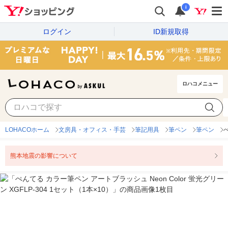
i
ログイン
ID新規取得
ロハコメニュー
LOHACOホーム
文房具・オフィス・手芸
筆記用具
筆ペン
筆ペン
ぺ
熊本地震の影響について