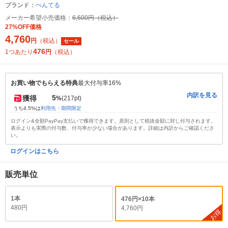
ブランド：
ぺんてる
メーカー希望小売価格：
6,600円（税込）
27%OFF価格
4,760
円
（税込）
セール
476
1つあたり
円
（税込）
お買い物でもらえる特典
最大付与率16%
内訳を見る
5
獲得
%
(217pt)
うち4.5%は
利用先・期間限定
ログイン&全額PayPay支払いで獲得できます。原則として税抜金額に対し付与されます。
表示よりも実際の付与数、付与率が少ない場合があります。詳細は内訳からご確認くださ
い。
ログインはこちら
販売単位
1本
476円×10本
480円
4,760円
お得