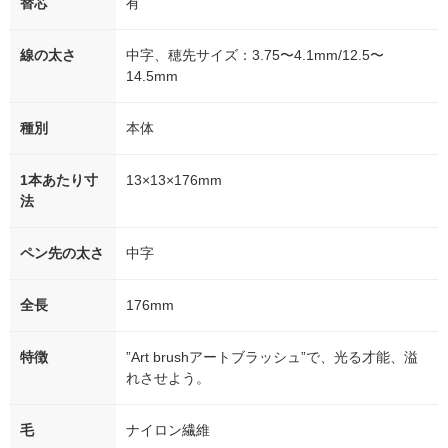
替芯
有
線の太さ
中字、穂先サイズ：3.75〜4.1mm/12.5〜
14.5mm
種別
本体
1本あたり寸
13×13×176mm
法
ペン先の太さ
中字
全長
176mm
特徴
”Art brushアートブラッシュ”で、光る才能、溢
れさせよう。
毛
ナイロン繊維