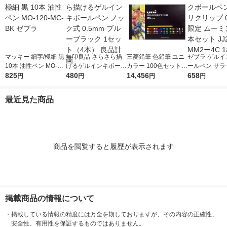
マッキー 細字/極細 黒
無印良品 さらさら描
三菱鉛筆 色鉛筆 ユニ
ゼブラ ゲルイ
10本 油性ペン MO-12
けるゲルインキボール
カラー 100色セット U
ールペン サラ
0-MC-BK ゼブラ
825
ペン ノック式 0.5mm
480
C100CN2 1セット
14,456
ップ 0.5mm 
658
円
円
円
円
ブルーブラック 1セッ
（直送品）
ミン 黒4本セッ
ト（4本） 良品計画
9ーMM2ー4C
最近見た商品
商品を閲覧すると履歴が表示されます
掲載商品の情報について
・
掲載している情報の精度には万全を期しておりますが、その内容の正確性、
安全性、有用性を保証するものではありません。