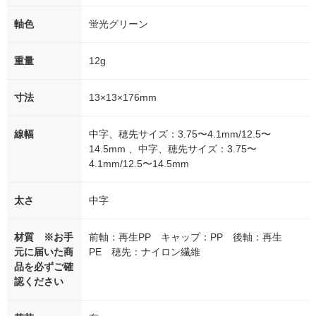
軸色
蛍光グリーン
重量
12g
寸法
13×13×176mm
線幅
中字、穂先サイズ：3.75〜4.1mm/12.5〜
14.5mm 、中字、穂先サイズ：3.75〜
4.1mm/12.5〜14.5mm
太さ
中字
材質 ※お手
前軸：再生PP キャップ：PP 後軸：再生
元に届いた商
PE 穂先：ナイロン繊維
品を必ずご確
認ください