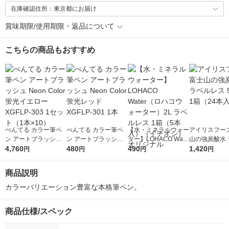
在庫確認住所：東京都にお届け
賞味期限/使用期限・返品について
こちらの商品もおすすめ
ぺんてる カラー筆ペ
ぺんてる カラー筆ペ
【水・ミネラルウォー
アイリスフーズ
ン アートブラッシュ
ン アートブラッシュ
ター】LOHACO Wate
山の強炭酸水 
Neon Color 蛍光イエ
4,760
Neon Color 蛍光レッ
480
r（ロハコウォータ
490
レス 500ml 1
1,420
円
円
円
円
ロー XGFLP-303 1セ
ド XGFLP-301 1本
ー）2L ラベルレス 1
本入）
ット（1本×10）
箱（5本入）（イチオ
商品説明
シ） オリジナル
カラーバリエーション豊富な本格筆ペン。
商品仕様/スペック