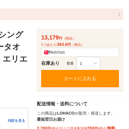
 シング
13,179
円
（税込）
263.6
パータオ
1つあたり
円
（税込）
5
%
(603pt)
0）エリエ
在庫あり
1
数量
カートに入れる
配送情報・送料について
この商品は
LOHACO
が販売・発送します。
最短翌日お届け
内訳を見る
3,780
550
無料
円
(税込)以上で基本配送料
円
(税込)