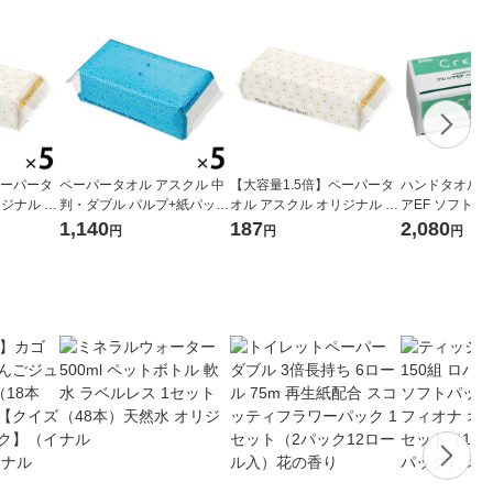
ペーパータ
ペーパータオル アスクル 中
【大容量1.5倍】ペーパータ
ハンドタオル 2
リジナル 小
判・ダブル パルプ+紙パック
オル アスクル オリジナル 小
アEF ソフトタ
フト 再生
リサイクル（FSC認証紙）1
判・シングル クラフト 再生
X 1セット（1
1,140
187
2,080
円
円
円
ル古紙使用
セット（200組入×5個）（イ
紙 大容量 段ボール古紙使用
製紙クレシア（
5個入り）
チオシ） オリジナル
1個（300枚） オリジナル