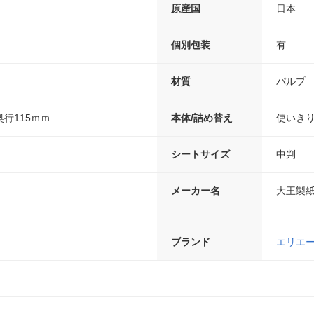
原産国
日本
ｍ
個別包装
有
材質
パルプ
奥行115ｍｍ
本体/詰め替え
使いき
シートサイズ
中判
メーカー名
大王製
ブランド
エリエ