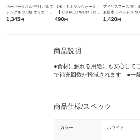
ペーパータオル 中判 パルプ
【水・ミネラルウォータ
アイリスフーズ 富士
シングル 300枚 エリエール
ー】LOHACO Water（ロハ
炭酸水 ラベルレス 500
ペーパータオル ライト 1セ
コウォーター）2L ラベルレ
箱（24本入）
1,345
490
1,420
円
円
円
ット（1個×5）エリエール
ス 1箱（5本入）（イチオ
シ） オリジナル
商品説明
●食材に触れる用途にも安心してご
で補充回数が軽減されます。●一般
商品仕様/スペック
カラー
ホワイト