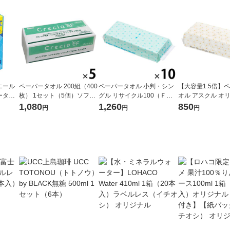
エール
ペーパータオル 200組（400
ペーパータオル 小判・シン
【大容量1.5倍】
ータオ
枚） 1セット（5個）ソフト
グル リサイクル100（ＦＳ
オル アスクル オ
00組
タイプ200クレシアEFハン
Ｃ認証紙） 1セット（200枚
判・シングル クラ
1,080
1,260
850
円
円
円
製紙
ドタオルスリムEX（イチオ
入×10個） 【業務用】アス
紙 大容量 段ボー
シ）
クル （イチオシ） オリジナ
1セット（300枚×
ル
オリジナル