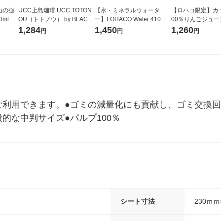
山の強
UCC上島珈琲 UCC TOTON
【水・ミネラルウォータ
【ロハコ限定】カゴ
ml 1
OU（トトノウ） by BLACK
ー】LOHACO Water 410ml
00％りんごジュース1
無糖 500ml 1セット（6本）
1箱（20本入）ラベルレス
箱（18本入）オリ
1,284
1,450
1,260
円
円
円
（イチオシ） オリジナル
【クイズ付き】【
ク】（イチオシ）
ル
利用できます。●ゴミの減量化にも貢献し、ゴミ交換回数
的な中判サイズ●パルプ100％
シート寸法
230ｍｍ