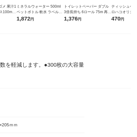
メ 果汁1
ミネラルウォーター 500ml
トイレットペーパー ダブル
ティッシュペーパ
00ml 1
ペットボトル 軟水 ラベルレ
3倍長持ち 6ロール 75m 再生
ロハコオリジナ
ジナル
ス 1セット（48本）天然水
紙配合 スコッティフラワー
ックティッシュ
1,872
1,376
470
円
円
円
紙パッ
オリジナル
パック 1セット（2パック12
リジナル 1セ
 オリジナ
ロール入）花の香り
5個入×2パック
ル
を軽減します。●300枚の大容量
×205ｍｍ