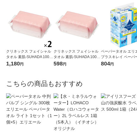
クリネックス フェイシャル
クリネックス フェイシャル
ペーパータオル エリ
タオル 素肌-SUHADA 100枚
タオル 素肌-SUHADA 100枚
プラスキレイ ペーパ
入 2個 日本製紙クレシア 限
入 日本製紙クレシア 限定
ル コンパクトタイプ 2
1,180
598
804
円
円
円
定（イチオシ） 限定
1パック（5個）大王
こちらの商品もおすすめ