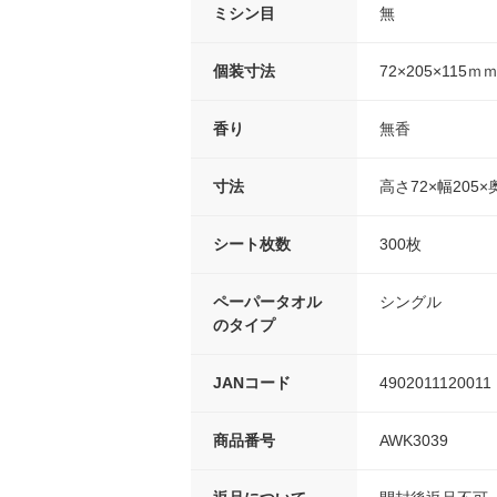
ミシン目
無
個装寸法
72×205×115ｍ
香り
無香
寸法
高さ72×幅205×
シート枚数
300枚
ペーパータオル
シングル
のタイプ
JANコード
4902011120011
商品番号
AWK3039