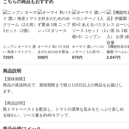
こちらの商品もおすすめ
ニップン オーマイ 濃
オーマイ 和パスタ好
オーマイ 濃いペペロ
【機能性表示
い 海老トマトクリー
きのためのゆず醤油 1
ンチーノ 1人前×2 あ
藤園 ラベルレ
ム（2人前） 1セット
720
個 ニップン パスタソ
308
えるパスタソース 1セ
870
いお茶 濃い茶 
2,647
円
円
円
円
（2個）
ース
ット（1個×3）ニップ
（9本入） お
ン
大容量
商品説明
【賞味期限】

商品の発送時点で、賞味期限まで残り110日以上の商品をお届けし
ます。

【商品説明】

熟トマトペーストを配合し、トマトの濃厚な旨みをたっぷり楽しめ
る味わい。ソース量を約45％アップ。
商品仕様/スペック