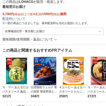
この商品は
LOHACO
が販売・発送します。
最短翌日お届け
3,780
550
無料
円
(税込)以上で基本配送料
円
(税込)
配送料について
※
一部の商品につきましては、基本配送料を当社が負担いたします。
在庫確認住所：東京都にお届け
賞味期限/使用期限・返品について
この商品と関連するおすすめPRアイテム
マ・マー あえるだけ
日清製粉ウェルナ 青
キユーピー あえるパ
マ・マー あえ
パスタソース 逸品 ご
の洞窟 香味野菜とハ
スタソース たらこ（1
パスタソース 
ま香る大葉ソース ＜1
321
ーブ引き立つボロネー
348
人前×2）1個
258
クリーム 生風
272
円
円
円
円
人前×2＞ 1個 日清製
ゼ 1人前 (140g) 1個
前×2 1個
粉ウェルナ