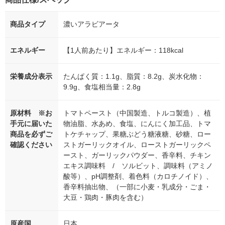
商品タイプ
濃いアラビアータ
エネルギー
【1人前あたり】エネルギー：118kcal
栄養成分表示
たんぱく質：1.1g、脂質：8.2g、炭水化物：
9.9g、食塩相当量：2.8g
原材料 ※お
トマトペースト（中国製造、トルコ製造）、植
手元に届いた
物油脂、水あめ、食塩、にんにく加工品、トマ
商品を必ずご
トケチャップ、果糖ぶどう糖液糖、砂糖、ロー
確認ください
ストガーリックオイル、ローストガーリックペ
ースト、ガーリックパウダー、香辛料、チキン
エキス調味料 / ソルビット、調味料（アミノ
酸等）、pH調整剤、着色料（カロチノイド）、
香辛料抽出物、（一部に小麦・乳成分・ごま・
大豆・鶏肉・豚肉を含む）
原産国
日本