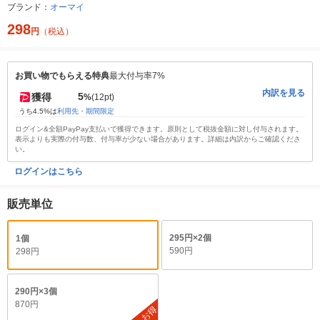
ブランド：
オーマイ
298
円
（税込）
お買い物でもらえる特典
最大付与率7%
内訳を見る
5
獲得
%
(12pt)
うち4.5%は
利用先・期間限定
ログイン&全額PayPay支払いで獲得できます。原則として税抜金額に対し付与されます。
表示よりも実際の付与数、付与率が少ない場合があります。詳細は内訳からご確認くださ
い。
ログインはこちら
販売単位
295円×2個
1個
590円
298円
290円×3個
870円
お得