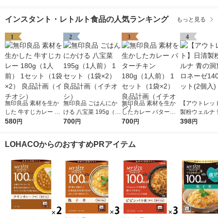
インスタント・レトルト食品の人気ランキング
もっと見る
1
2
3
4
無印良品 素材を生か
無印良品 ごはんにか
無印良品 素材を生か
【アウトレッ
した 牛すじカレー 18
ける 八宝菜 195g（1
したカレー バターチ
製粉ウェルナ 
0g（1人前） 1セット
580
人前） 1セット（1袋×
700
キン 180g（1人前） 1
700
窟 ボロネーゼ
398
円
円
円
円
（1袋×2） 良品計画
2） 良品計画（イチオ
セット（1袋×2） 良品
1セット(2個入
（イチオシ）
シ）
計画（イチオシ）
LOHACOからのおすすめPRアイテム