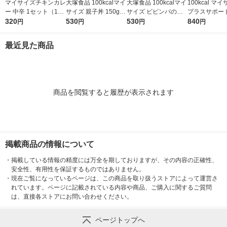
マイサイズチキンカレ
大塚食品 100kcalマイ
大塚食品 100kcalマイ
100kcal マ
ー 中辛 1セット（1個
サイズ 親子丼 150g 3
サイズ ビビンバの素
プラスサポート
（100g）×2） 100k
320
個 カロリーコントロ
530
90g 3個 カロリーコン
530
g 親子丼 1人
840
円
円
円
円
cal レンジ対応レト
ール レンジ調理 簡単
トロール レンジ調理
ト（3個） 大
ルト 大塚食品
便利
簡単 便利
レンジ対応
最近見た商品
商品を閲覧すると履歴が表示されます
掲載商品の情報について
・
掲載している情報の精度には万全を期しておりますが、その内容の正確性、
安全性、有用性を保証するものではありません。
・
現在ご覧になっているページは、この商品を取り扱うストアによって運営さ
れています。ページに記載されている内容や商品、ご購入に関するご質問
は、直接各ストアにお問い合わせください。
ページトップへ