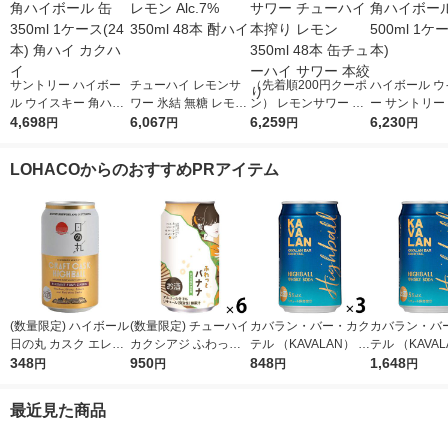
サントリー ハイボー
チューハイ レモンサ
（先着順200円クーポ
ハイボール ウ
ル ウイスキー 角ハイ
ワー 氷結 無糖 レモン
ン） レモンサワー チ
ー サントリー
ボール 缶 350ml 1ケ
4,698
Alc.7% 350ml 48本 酎
6,067
ューハイ 本搾り レモ
6,259
ボール 缶 500
6,230
円
円
円
円
ース(24本) 角ハイ カ
ハイ
ン 350ml 48本 缶チュ
ース(24本)
クハイ
ーハイ サワー 本絞り
LOHACOからのおすすめPRアイテム
(数量限定) ハイボール
(数量限定) チューハイ
カバラン・バー・カク
カバラン・バ
日の丸 カスク エレガ
カクシアジ ふわっと
テル （KAVALAN） ハ
テル （KAVAL
ント カスク 缶 355ml
348
バナナ 缶 350ml 6本
950
イボール 320ml×3本
848
イボール 320m
1,648
円
円
円
円
1本
最近見た商品