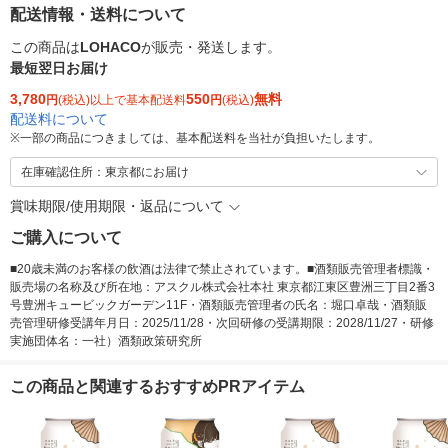
配送情報・送料について
この商品は
LOHACO
が販売・発送します。
最短翌日お届け
3,780
550
無料
円
(税込)以上で基本配送料
円
(税込)
配送料について
※
一部の商品につきましては、基本配送料を当社が負担いたします。
在庫確認住所：東京都にお届け
賞味期限/使用期限・返品について
ご購入について
■20歳未満のお客様の飲酒は法律で禁止されています。■酒類販売管理者標識・
販売場の名称及び所在地：アスクル株式会社本社 東京都江東区豊洲三丁目2番3
号豊洲キュービックガーデン11F・酒類販売管理者の氏名：堀口卓哉・酒類販
売管理研修受講年月日：2025/11/28・次回研修の受講期限：2028/11/27・研修
実施団体名：一社）酒類政策研究所
この商品と関連するおすすめPRアイテム