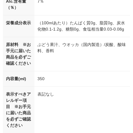
Alc.含有量
7％
（％）
栄養成分表示
（100mlあたり）たんぱく質0g、脂質0g、炭水
化物0.1-1.2g、糖類0g、食塩相当量0.03-0.08g
原材料 ※お
ぶどう果汁、ウオッカ（国内製造）/炭酸、酸味
手元に届いた
料、香料
商品を必ずご
確認ください
内容量(ml)
350
表示すべきア
表記なし
レルギー項
目 ※お手元
に届いた商品
を必ずご確認
ください