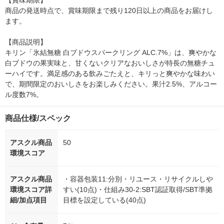
【賞味期限】

商品の発送時点で、賞味期限まで残り120日以上の商品をお届けし
ます。

【商品説明】

キリン「氷結無糖 白ブドウスパークリング ALC.7%」は、爽やかな
白ブドウの果実味と、甘くないクリアなおいしさが特長の無糖チュ
ーハイです。満足感のある飲みごたえと、キリっと爽やかな味わい
で、期間限定のおいしさをお楽しみください。果汁2.5%、アルコー
ル度数7%。
商品仕様/スペック
アスクル商品
50
環境スコア
アスクル商品
・容器包装11:分別・リユース・リサイクルしや
環境スコア詳
すい(10点)・仕組み30-2:SBT認証取得/SBT準拠
細/加点項目
目標を設定している(40点)