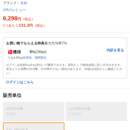
ブランド：
氷結
1件のレビュー
6,298
円
（税込）
131.3
1つあたり
円
（税込）
お買い物でもらえる特典
最大付与率7%
内訳を見る
5
獲得
%
(288pt)
うち4.5%は
利用先・期間限定
ログイン&全額PayPay支払いで獲得できます。原則として税抜金額に対し付与されます。
表示よりも実際の付与数、付与率が少ない場合があります。詳細は内訳からご確認くださ
い。
ログインはこちら
販売単位
143円×6本
133.3円×24本
858円
3,198円