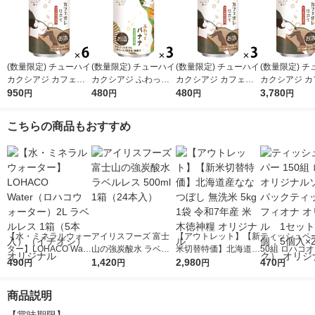
(数量限定) チューハイ
(数量限定) チューハイ
(数量限定) チューハイ
(数量限定) 
カクシアジ カフェオ
カクシアジ ふわっと
カクシアジ カフェオ
カクシアジ カ
レ仕立て 缶 350ml 6
950
バナナ 缶 350ml 3本
480
レ仕立て 缶 350ml 3
480
レ仕立て 缶 35
3,780
円
円
円
円
本
本
ケース(24本)
こちらの商品もおすすめ
【水・ミネラルウォー
アイリスフーズ 富士
【アウトレット】【新
ティッシュペー
ター】LOHACO Wate
山の強炭酸水 ラベル
米切替特価】北海道産
50組 ロハコ
r（ロハコウォータ
490
レス 500ml 1箱（24
1,420
ななつぼし 無洗米 5k
2,980
ルソフトパッ
470
円
円
円
円
ー）2L ラベルレス 1
本入）
g 1袋 令和7年産 米 木
シュ フィオナ
箱（5本入）（イチオ
徳神糧 オリジナル
ナル 1セット
商品説明
シ） オリジナル
個：5個入×2
オリジナル