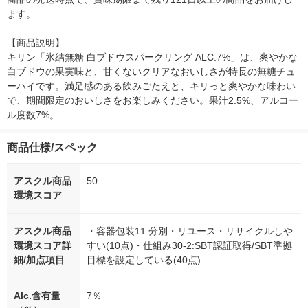
ます。

【商品説明】

キリン「氷結無糖 白ブドウスパークリング ALC.7%」は、爽やかな
白ブドウの果実味と、甘くないクリアなおいしさが特長の無糖チュ
ーハイです。満足感のある飲みごたえと、キリっと爽やかな味わい
で、期間限定のおいしさをお楽しみください。果汁2.5%、アルコー
ル度数7%。
商品仕様/スペック
アスクル商品
50
環境スコア
アスクル商品
・容器包装11:分別・リユース・リサイクルしや
環境スコア詳
すい(10点)・仕組み30-2:SBT認証取得/SBT準拠
細/加点項目
目標を設定している(40点)
Alc.含有量
7％