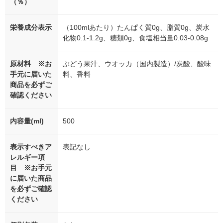
（％）
栄養成分表示
（100mlあたり）たんぱく質0g、脂質0g、炭水
化物0.1-1.2g、糖類0g、食塩相当量0.03-0.08g
原材料 ※お
ぶどう果汁、ウオッカ（国内製造）/炭酸、酸味
手元に届いた
料、香料
商品を必ずご
確認ください
内容量(ml)
500
表示すべきア
表記なし
レルギー項
目 ※お手元
に届いた商品
を必ずご確認
ください