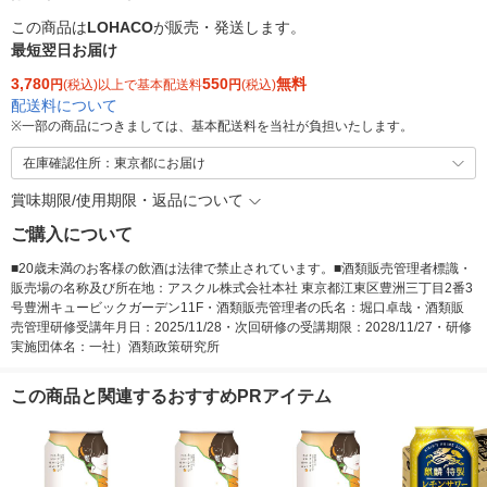
この商品は
LOHACO
が販売・発送します。
最短翌日お届け
3,780
550
無料
円
(税込)以上で基本配送料
円
(税込)
配送料について
※
一部の商品につきましては、基本配送料を当社が負担いたします。
在庫確認住所：東京都にお届け
賞味期限/使用期限・返品について
ご購入について
■20歳未満のお客様の飲酒は法律で禁止されています。■酒類販売管理者標識・
販売場の名称及び所在地：アスクル株式会社本社 東京都江東区豊洲三丁目2番3
号豊洲キュービックガーデン11F・酒類販売管理者の氏名：堀口卓哉・酒類販
売管理研修受講年月日：2025/11/28・次回研修の受講期限：2028/11/27・研修
実施団体名：一社）酒類政策研究所
この商品と関連するおすすめPRアイテム