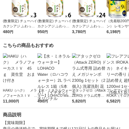
(数量限定) チューハイ
(数量限定) チューハイ
(数量限定) チューハイ
（先着順200
カクシアジ ふわっと
カクシアジ ふわっと
カクシアジ ふわっと
ン） レモンサ
バナナ 缶 350ml 3本
480
バナナ 缶 350ml 6本
950
バナナ 缶 350ml 1ケ
3,780
ューハイ 麒麟特製 レ
6,198
円
円
円
円
ース(24本)
モン ALC.9％ 3
8本
こちらの商品もおすすめ
HAKU（ハク） メラ
【水・ミネラルウォー
アタックゼロ（Attack
フレアフレグラ
ノフォーカスＩＶ 4
ター】LOHACO Wate
ZERO) ドラム式専用
ROKA（イロ
5ｇ 資生堂 おまけ
11,000
r（ロハコウォータ
490
詰め替え メガジャン
5,820
イキッドリリ
6,582
円
円
円
円
付き
ー）2L ラベルレス 1
ボ 2300g 1セット（2
柔軟剤 詰め替
箱（5本入）（イチオ
個入) 洗濯洗剤 花王
大 1200ml 
商品説明
シ） オリジナル
（5個入) 花王
【賞味期限】

商品の発送時点で、賞味期限まで残り121日以上の商品をお届けし