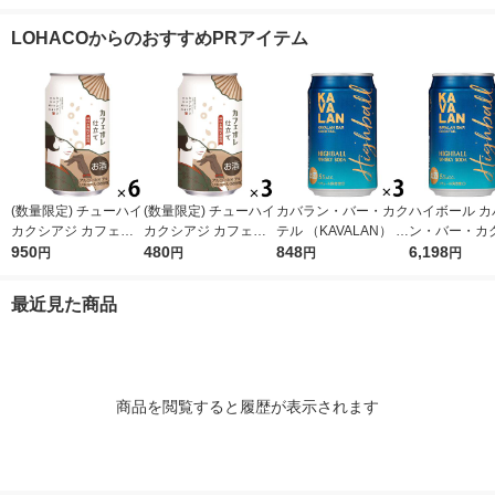
ース(24本) 角ハイ カ
8本)
本) 缶
ハイ
クハイ
LOHACOからのおすすめPRアイテム
(数量限定) チューハイ
(数量限定) チューハイ
カバラン・バー・カク
ハイボール カ
カクシアジ カフェオ
カクシアジ カフェオ
テル （KAVALAN） ハ
ン・バー・カ
レ仕立て 缶 350ml 6
950
レ仕立て 缶 350ml 3
480
イボール 320ml×3本
848
(KAVALAN)
6,198
円
円
円
円
本
本
ル 320ml 1ケ
本)
最近見た商品
商品を閲覧すると履歴が表示されます