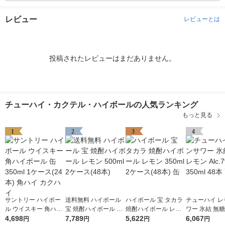
レビュー
レビューとは
投稿されたレビューはまだありません。
チューハイ・カクテル・ハイボールの人気ランキング
もっと見る
1
2
3
4
サントリー ハイボー
送料無料 ハイボール
ハイボール 宝 タカラ
チューハイ レ
ル ウイスキー 角ハイ
宝 焼酎ハイボール レ
焼酎ハイボール レモ
ワー 氷結 無糖
ボール 缶 350ml 1ケ
4,698
モン 500ml 2ケース(4
7,789
ン 350ml 2ケース(48
5,622
Alc.7% 350m
6,067
円
円
円
円