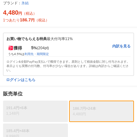
ブランド：
氷結
4,480
円
（税込）
186.7
1つあたり
円
（税込）
お買い物でもらえる特典
最大付与率11%
内訳を見る
5
獲得
%
(204pt)
うち4.5%は
利用先・期間限定
ログイン&全額PayPay支払いで獲得できます。原則として税抜金額に対し付与されます。
表示よりも実際の付与数、付与率が少ない場合があります。詳細は内訳からご確認くださ
い。
ログインはこちら
販売単位
191.4円×6本
186.7円×24本
1,148円
4,480円
185.4円×48本
8,898円