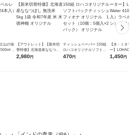
富士山の強
【アウトレット】【新米切
ティッシュペーパー 150組
【水・ミネラル
00ml 1
替特価】北海道産ななつぼ
ロハコオリジナルソフトパ
ー】LOHACO Wa
し 無洗米 5kg 1袋 令和7年産
ックティッシュ フィオナ オ
1箱（20本入
2,980
470
1,450
円
円
円
米 木徳神糧 オリジナル
リジナル 1セット（10個：
（イチオシ） 
5個入×2パック） オリジナ
ル
」・「インドの青鬼（IPA）」・