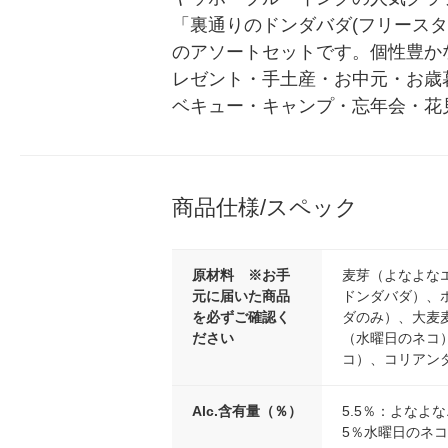
「裏通りのドンダバダ(フリース
のアソートセットです。個性豊か
レゼント・手土産・お中元・お歳
ベキュー・キャンプ・忘年会・花
商品仕様/スペック
原材料 ※お手
麦芽（よなよな
元に届いた商品
ドンダバダ）、
を必ずご確認く
ダのみ）、大麦
ださい
（水曜日のネコ
コ）、コリアン
Alc.含有量（％）
5.5％：よなよ
5％水曜日のネ