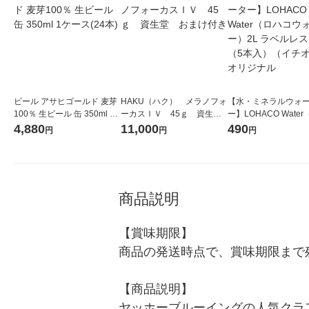
ビール アサヒゴールド 麦芽
HAKU（ハク） メラノフォ
【水・ミネラルウォ
100％ 生ビール 缶 350ml 1
ーカスＩＶ 45ｇ 資生
ー】LOHACO Wate
ケース(24本)
堂 おまけ付き
コウォーター）2L ラ
4,880
11,000
490
円
円
円
ス 1箱（5本入）（イ
シ） オリジナル
商品説明
【賞味期限】

商品の発送時点で、賞味期限まで残
【商品説明】

ヤッホーブルーイングの人気クラ