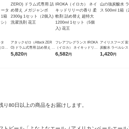
ータ
アタックゼロ（Attack ZER
フレアフレグランス IROKA
アイリスフーズ 
r（ロハ
O) ドラム式専用 詰め替え メ
（イロカ） ネイキッドリリ
炭酸水 ラベルレス 5
ベルレ
ガジャンボ 2300g 1セット
ーの香り 柔軟剤 詰め替え 超
箱（24本入）
5,820
6,582
1,420
円
円
円
チオ
（2個入) 洗濯洗剤 花王
特大 1200ml 1セット（5個
入) 花王
り80日以上の商品をお届けします。

フトビール「よなよなエール（アメリカンペールエール）