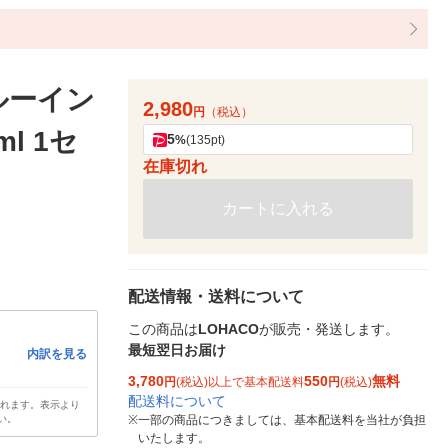
ルーイン
2,980
円
（税込）
l 1セ
5
%
(135pt)
在庫切れ
カートに入れる
配送情報・送料について
この商品は
LOHACO
が販売・発送します。
最短翌日お届け
内訳を見る
3,780
550
無料
円
(税込)以上で基本配送料
円
(税込)
配送料について
されます。表示より
い。
※
一部の商品につきましては、基本配送料を当社が負担
いたします。