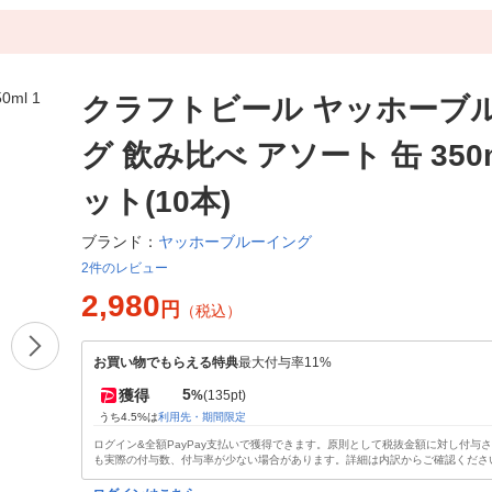
クラフトビール ヤッホーブ
グ 飲み比べ アソート 缶 350m
ット(10本)
ヤッホーブルーイング
ブランド：
2件のレビュー
2,980
円
（税込）
お買い物でもらえる特典
最大付与率11%
5
獲得
%
(135pt)
うち4.5%は
利用先・期間限定
ログイン&全額PayPay支払いで獲得できます。原則として税抜金額に対し付与
も実際の付与数、付与率が少ない場合があります。詳細は内訳からご確認くださ