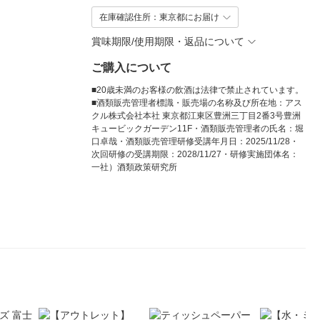
在庫確認住所：東京都にお届け
賞味期限/使用期限・返品について
ご購入について
■20歳未満のお客様の飲酒は法律で禁止されています。
■酒類販売管理者標識・販売場の名称及び所在地：アス
クル株式会社本社 東京都江東区豊洲三丁目2番3号豊洲
キュービックガーデン11F・酒類販売管理者の氏名：堀
口卓哉・酒類販売管理研修受講年月日：2025/11/28・
次回研修の受講期限：2028/11/27・研修実施団体名：
一社）酒類政策研究所