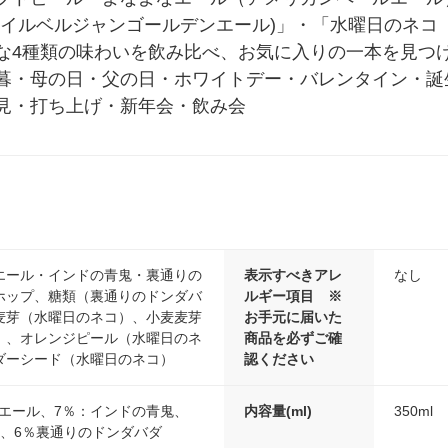
タイルベルジャンゴールデンエール)」・「水曜日のネコ
な4種類の味わいを飲み比べ、お気に入りの一本を見つ
暮・母の日・父の日・ホワイトデー・バレンタイン・誕
見・打ち上げ・新年会・飲み会
エール・インドの青鬼・裏通りの
表示すべきアレ
なし
ホップ、糖類（裏通りのドンダバ
ルギー項目 ※
麦芽（水曜日のネコ）、小麦麦芽
お手元に届いた
）、オレンジピール（水曜日のネ
商品を必ずご確
ダーシード（水曜日のネコ）
認ください
なエール、7％：インドの青鬼、
内容量(ml)
350ml
コ、6％裏通りのドンダバダ