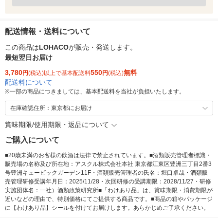
配送情報・送料について
この商品は
LOHACO
が販売・発送します。
最短翌日お届け
3,780
550
無料
円
(税込)以上で基本配送料
円
(税込)
配送料について
※
一部の商品につきましては、基本配送料を当社が負担いたします。
在庫確認住所：東京都にお届け
賞味期限/使用期限・返品について
ご購入について
■20歳未満のお客様の飲酒は法律で禁止されています。■酒類販売管理者標識・
販売場の名称及び所在地：アスクル株式会社本社 東京都江東区豊洲三丁目2番3
号豊洲キュービックガーデン11F・酒類販売管理者の氏名：堀口卓哉・酒類販
売管理研修受講年月日：2025/11/28・次回研修の受講期限：2028/11/27・研修
実施団体名：一社）酒類政策研究所■「わけあり品」は、賞味期限・消費期限が
近いなどの理由で、特別価格にてご提供する商品です。■商品の箱やパッケージ
に【わけあり品】シールを付けてお届けします。あらかじめご了承ください。