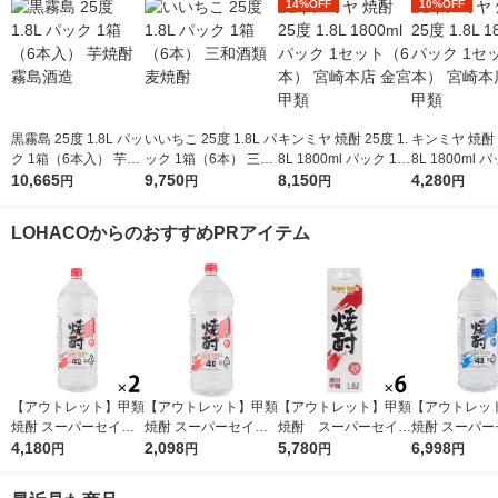
14%OFF
10%OFF
黒霧島 25度 1.8L パッ
いいちこ 25度 1.8L パ
キンミヤ 焼酎 25度 1.
キンミヤ 焼酎 2
ク 1箱（6本入） 芋焼
ック 1箱（6本） 三和
8L 1800ml パック 1セ
8L 1800ml 
酎 霧島酒造
10,665
酒類 麦焼酎
9,750
ット（6本） 宮崎本店
8,150
ット（3本） 
4,280
円
円
円
円
金宮 甲類
金宮 甲類
LOHACOからのおすすめPRアイテム
【アウトレット】甲類
【アウトレット】甲類
【アウトレット】甲類
【アウトレッ
焼酎 スーパーセイカ
焼酎 スーパーセイカ
焼酎 スーパーセイカ
焼酎 スーパー
25度 4L 1セット（2
4,180
25度 4L 1本 東亜酒造
2,098
25度 1.8L 1800ml
5,780
20度 4L 1セ
6,998
円
円
円
円
本） 東亜酒造
パック 1セット（6
×4） 東亜酒
本） 東亜酒造