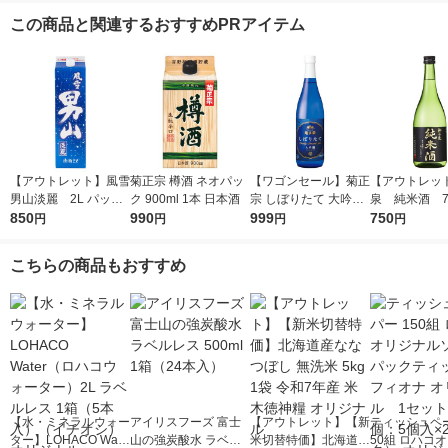
この商品と関連するおすすめPRアイテム
【アウトレット】風雪
菊正宗 樽酒 ネオパッ
【ワゴンセール】菊正
【アウトレッ
男山淡麗 2L パック
ク 900ml 1本 日本酒
宗 しぼりたて 大吟醸
泉 純米酒 720
850
1本 東亜酒造 日本酒
990
720ml 1本 日本酒
999
本 東亜酒造 
750
円
円
円
円
こちらの商品もおすすめ
【水・ミネラルウォー
アイリスフーズ 富士
【アウトレット】【新
ティッシュペー
ター】LOHACO Wate
山の強炭酸水 ラベル
米切替特価】北海道産
50組 ロハコ