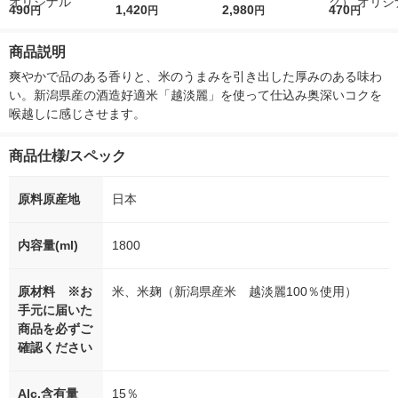
r（ロハコウォータ
490
レス 500ml 1箱（24
1,420
ななつぼし 無洗米 5k
2,980
ルソフトパッ
470
円
円
円
円
ー）2L ラベルレス 1
本入）
g 1袋 令和7年産 米 木
シュ フィオナ
箱（5本入）（イチオ
徳神糧 オリジナル
ナル 1セット
商品説明
シ） オリジナル
個：5個入×2
オリジナル
爽やかで品のある香りと、米のうまみを引き出した厚みのある味わ
い。新潟県産の酒造好適米「越淡麗」を使って仕込み奥深いコクを
喉越しに感じさせます。
商品仕様/スペック
原料原産地
日本
内容量(ml)
1800
原材料 ※お
米、米麹（新潟県産米 越淡麗100％使用）
手元に届いた
商品を必ずご
確認ください
Alc.含有量
15％