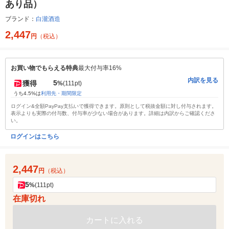
あり品）
ブランド：
白瀧酒造
2,447
円
（税込）
お買い物でもらえる特典
最大付与率16%
内訳を見る
5
獲得
%
(111pt)
うち4.5%は
利用先・期間限定
ログイン&全額PayPay支払いで獲得できます。原則として税抜金額に対し付与されます。
表示よりも実際の付与数、付与率が少ない場合があります。詳細は内訳からご確認くださ
い。
ログインはこちら
2,447
円
（税込）
5
%
(111pt)
在庫切れ
カートに入れる