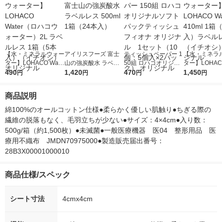
【水・ミネラルウォー
アイリスフーズ 富士
ティッシュペーパー 1
【水・ミネラ
ター】LOHACO Wate
山の強炭酸水 ラベル
50組 ロハコオリジナ
ター】LOHACO
r（ロハコウォータ
490
レス 500ml 1箱（24
1,420
ルソフトパックティッ
470
r 410ml 1箱
1,450
円
円
円
円
ー）2L ラベルレス 1
本入）
シュ フィオナ オリジ
入）ラベルレ
箱（5本入）（イチオ
ナル 1セット（10
オシ） オリジ
商品説明
シ） オリジナル
個：5個入×2パック）
オリジナル
綿100%のオールコットン仕様●柔らかく優しい肌触り●ちぎる際の
繊維の脱落もなく、毛羽立ちが少ない●サイズ：4×4cm●入り数：
500g/箱（約1,500枚）●未滅菌●一般医療機器　医04　整形用品　医
療用不織布　JMDN70975000●製造販売届出番号：
28B3X00001000010　
商品仕様/スペック
シート寸法
4cmx4cm