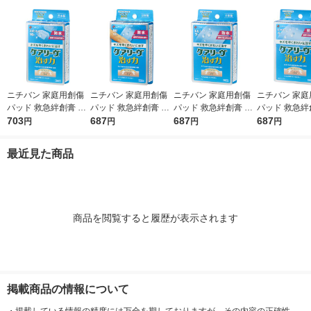
ニチバン 家庭用創傷
ニチバン 家庭用創傷
ニチバン 家庭用創傷
ニチバン 家庭
パッド 救急絆創膏 ケ
パッド 救急絆創膏 ケ
パッド 救急絆創膏 ケ
パッド 救急絆
アリーヴ 治す力 防水
703
アリーヴ 治す力 防水
687
アリーヴ 治す力 防水
687
アリーヴ 治す
687
円
円
円
円
タイプ スポット用 22
タイプ Mサイズ 25m
タイプ LLサイズ 50m
タイプ ビッグ
mm×27mm CNB16SP
m×70mm CNB12M 1
m×70mm CNB7LL 1
60mm×80mm
最近見た商品
1箱（16枚入）
箱（12枚入）
箱（7枚入）
1箱（5枚入）
商品を閲覧すると履歴が表示されます
掲載商品の情報について