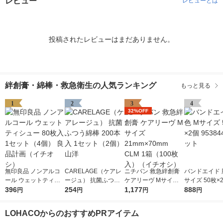
レビュー
レビューとは
投稿されたレビューはまだありません。
絆創膏・綿棒・救急衛生の人気ランキング
もっと見る
1
2
3
4
32%OFF
無印良品 ノンアルコ
CARELAGE（ケアレ
ニチバン 救急絆創膏
バンドエイド 
ール ウェットティシ
ージュ） 抗菌ふつう
ケアリーヴ Mサイズ 2
サイズ 50枚×2
ュー 80枚入 1セット
396
綿棒 200本入 1セット
254
1mm×70mm CLM 1箱
1,177
844 1セット
888
円
円
円
円
（4個） 良品計画（イ
（2個） 山洋
（100枚入）（イチオ
チオシ）
シ）
LOHACOからのおすすめPRアイテム