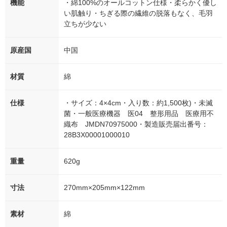
機能
・綿100%のオールコットン仕様・柔らかく優し
い肌触り・ちぎる際の繊維の脱落もなく、毛羽
立ちが少ない
原産国
中国
材質
綿
仕様
・サイズ：4×4cm・入り数：約1,500枚)・未滅
菌・一般医療機器 医04 整形用品 医療用不
織布 JMDN70975000・製造販売届出番号：
28B3X00001000010
重量
620g
寸法
270mm×205mm×122mm
素材
綿