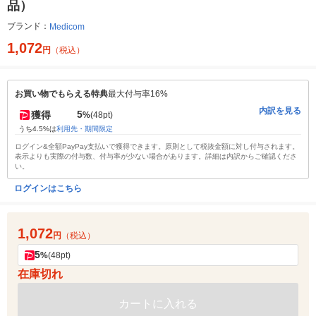
品）
ブランド：
Medicom
1,072
円
（税込）
お買い物でもらえる特典
最大付与率16%
内訳を見る
5
獲得
%
(48pt)
うち4.5%は
利用先・期間限定
ログイン&全額PayPay支払いで獲得できます。原則として税抜金額に対し付与されます。
表示よりも実際の付与数、付与率が少ない場合があります。詳細は内訳からご確認くださ
い。
ログインはこちら
1,072
円
（税込）
5
%
(48pt)
在庫切れ
カートに入れる