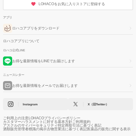
LOHACOをお気に入りストアに登録する
アプリ
ロハコアプリをダウンロード
ロハコアプリについて
ロハコ公式LINE
お得な最新情報をLINEでお届けします
ニュースレター
お得な最新情報をメールでお届けします
Instagram
X（旧Twitter）
ご利用上の注意
LOHACOプライバシーポリシー
カスタマーハラスメントに対する基本方針
ご利用規約
アスクルのサイバーセキュリティ
特定商取引法に基づく表記
酒類販売管理者標識の掲示
古物営業法に基づく表記
医薬品の販売に関する表示