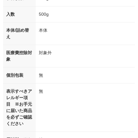
入数
500g
本体/詰め替
本体
え
医療費控除対
対象外
象
個別包装
無
表示すべきア
無
レルギー項
目 ※お手元
に届いた商品
を必ずご確認
ください