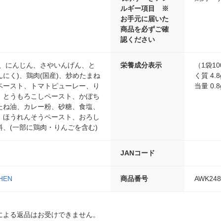
ルギー項目 ※
お手元に届いた
商品を必ずご確
認ください
も、にんじん、さやいんげん、と
栄養成分表示
（1袋1
にく)、鶏肉(国産)、炒めたまね
く質 4.
ペースト、トマトピューレー、り
当量 0.8
、とうもろこしペースト、かぼち
たね油、カレー粉、砂糖、食塩、
、ほうれんそうペースト、おろし
、(一部に鶏肉・りんごを含む)
JANコード
CHEN
商品番号
AWK248
による返品はお受けできません。