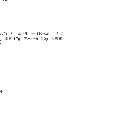
00g当たり）エネルギー 110kcal、たんぱ
8g、脂質 4.7g、炭水化物 12.0g、食塩相
g
4