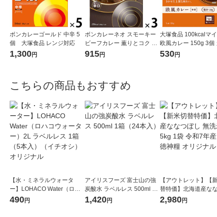
ボンカレーゴールド 中辛 5
ボンカレーネオ スモーキー
大塚食品 100kcalマ
個 大塚食品 レンジ対応
ビーフカレー 薫りとコク 辛
欧風カレー 150g 3個 カロリ
口 1セット（1個（200g）×
ーコントロール レン
1,300
915
530
円
円
円
3） レンジ対応レトルト
簡単 便利
大塚食品
こちらの商品もおすすめ
【水・ミネラルウォータ
アイリスフーズ 富士山の強
【アウトレット】【
ー】LOHACO Water（ロハ
炭酸水 ラベルレス 500ml 1
替特価】北海道産な
コウォーター）2L ラベルレ
箱（24本入）
し 無洗米 5kg 1袋 
490
1,420
2,980
円
円
円
ス 1箱（5本入）（イチオ
米 木徳神糧 オリジナ
シ） オリジナル