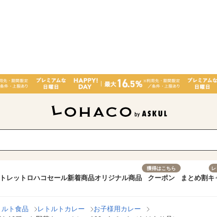
獲得はこちら
レ
トレット
ロハコセール
新着商品
オリジナル商品
クーポン
まとめ割
キ
トルト食品
レトルトカレー
お子様用カレー