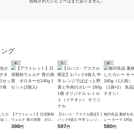
投稿されたレビューはまだありません。
キング
4
5
6
したカ
【アウトレット】日清製粉
【ロハコ・アスクル限定】1
無印良品 素材を
0g（1
ウェルナ 青の洞窟 ボロネ
パック4袋入 中辛 レンジで
レー キーマ 180
2） 良
ーゼ140g 1セット(2個入)
ぱぱっと野菜と牛肉のカレ
1セット（1袋×2）
398
597
580
円
円
円
ー 180g 1個 オリジナル レト
（イチオシ）