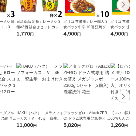
ーメシ 欧
日清食品 定番カレーメシ 3
グリコ 常備用カレー職人 3
グリコ 常備用カ
ト（3
種×2個 詰合せセット カップ
食パック中辛 10個 江崎グリ
食パック 甘口 
ライス カップご飯 詰め合わ
コ [常備用・非常食・保存食]
コ [常備用・非
1,770
4,900
4,900
円
円
円
せアソート
ー ダブル
HAKU（ハク） メラノフォ
アタックゼロ（Attack ZER
【ロハコ限定】
生
ーカスＩＶ 45ｇ 資生
O) ドラム式専用 詰め替え メ
00％りんごジュー
ィフラワー
堂 おまけ付き
ガジャンボ 2300g 1セット
箱（18本入）
11,000
5,820
1,260
円
円
円
パック12
（2個入) 洗濯洗剤 花王
【クイズ付き】
り
ク】（イチオシ