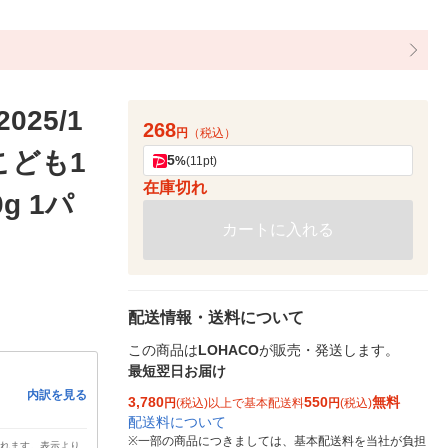
25/1
268
円
（税込）
 こども1
5
%
(11pt)
在庫切れ
g 1パ
カートに入れる
配送情報・送料について
この商品は
LOHACO
が販売・発送します。
最短翌日お届け
内訳を見る
3,780
550
無料
円
(税込)以上で基本配送料
円
(税込)
配送料について
※
一部の商品につきましては、基本配送料を当社が負担
されます。表示より