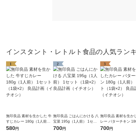
インスタント・レトルト食品の人気ラン
1
2
3
無印良品 素材を生かした 牛
無印良品 ごはんにかける 八
無印良品 素材を生か
すじカレー 180g（1人前）
宝菜 195g（1人前） 1セッ
レー バターチキン 18
1セット（1袋×2） 良品計画
ト（1袋×2） 良品計画（イ
人前） 1セット（1袋×
580
700
700
円
円
円
（イチオシ）
チオシ）
品計画（イチオシ）