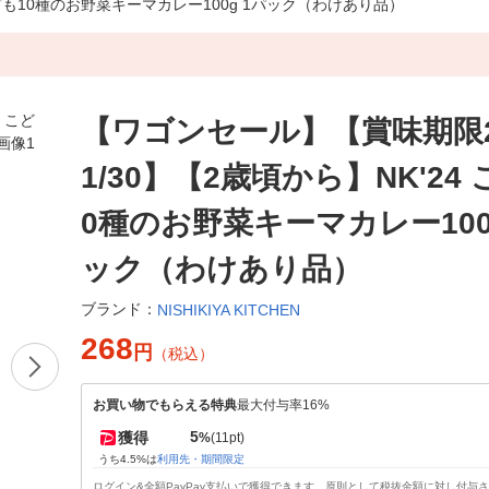
こども10種のお野菜キーマカレー100g 1パック（わけあり品）
【ワゴンセール】【賞味期限20
1/30】【2歳頃から】NK'24
0種のお野菜キーマカレー100
ック（わけあり品）
ブランド：
NISHIKIYA KITCHEN
268
円
（税込）
お買い物でもらえる特典
最大付与率16%
5
獲得
%
(11pt)
うち4.5%は
利用先・期間限定
ログイン&全額PayPay支払いで獲得できます。原則として税抜金額に対し付与