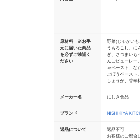
原材料 ※お手
野菜(じゃがい
元に届いた商品
うもろこし、にん
を必ずご確認く
ぎ、さつまいも
ださい
んごピューレー
ゃペースト、な
ごぼうペースト
しょうが、香辛料
メーカー名
にしき食品
ブランド
NISHIKIYA KIT
返品について
返品不可
お客様のご都合