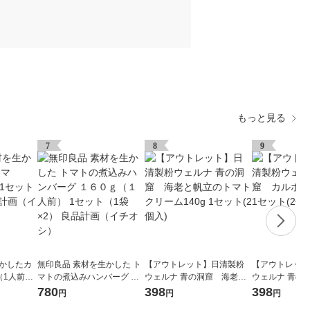
もっと見る
7
8
9
生かしたカ
無印良品 素材を生かした ト
【アウトレット】日清製粉
【アウトレット
g（1人前）
マトの煮込みハンバーグ １
ウェルナ 青の洞窟 海老と
ウェルナ 青の
 良品計画
６０ｇ（１人前） 1セット
帆立のトマトクリーム140g
ナーラ140g 1
780
398
398
円
円
円
（1袋×2） 良品計画（イチ
1セット(2個入)