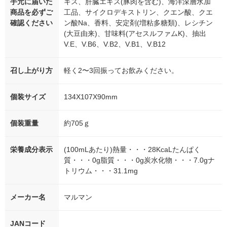
手元に届いた
キス、肝臓エキス(豚肉を含む)、海洋深層水加
商品を必ずご
工品、サイクロデキストリン、クエン酸、クエ
確認ください
ン酸Na、香料、安定剤(増粘多糖類)、レシチン
(大豆由来)、甘味料(アセスルファムK)、抽出
V.E、V.B6、V.B2、V.B1、V.B12
召し上がり方
軽く2〜3回振ってお飲みください。
個装サイズ
134X107X90mm
個装重量
約705ｇ
栄養成分表示
(100mLあたり)熱量・・・28KcaLたんぱく
質・・・0g脂質・・・0g炭水化物・・・7.0gナ
トリウム・・・31.1mg
メーカー名
マルマン
JANコード