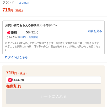
ブランド：
maruman
719
円
（税込）
お買い物でもらえる特典
最大付与率16%
内訳を見る
5
獲得
%
(32pt)
うち4.5%は
利用先・期間限定
ログイン&全額PayPay支払いで獲得できます。原則として税抜金額に対し付与されます。
表示よりも実際の付与数、付与率が少ない場合があります。詳細は内訳からご確認くださ
い。
ログインはこちら
719
円
（税込）
5
%
(32pt)
在庫切れ
カートに入れる