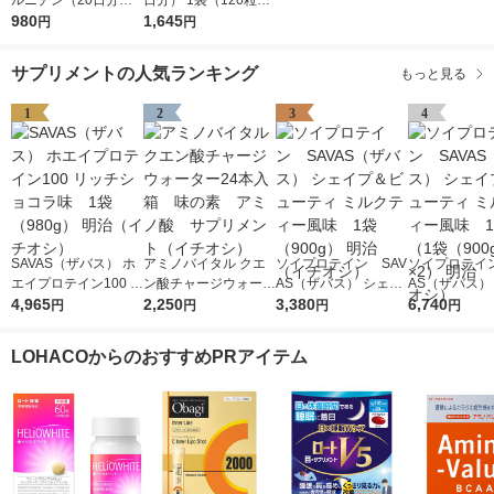
ルニチン（20日分） 1
日分） 1袋（120粒）
袋（60粒） ディーエ
980
ディーエイチシー サ
1,645
円
円
イチシー サプリメン
プリメント
ト
サプリメントの人気ランキング
もっと見る
1
2
3
4
SAVAS（ザバス） ホ
アミノバイタル クエ
ソイプロテイン SAV
ソイプロテイン
エイプロテイン100 リ
ン酸チャージウォータ
AS（ザバス） シェイ
AS（ザバス）
ッチショコラ味 1袋
4,965
ー24本入箱 味の
2,250
プ＆ビューティ ミル
3,380
プ＆ビューティ
6,740
円
円
円
円
（980g） 明治（イチ
素 アミノ酸 サプリ
クティー風味 1袋
クティー風味
オシ）
メント（イチオシ）
（900g） 明治 （イ
ト（1袋（900
LOHACOからのおすすめPRアイテム
チオシ）
2） 明治 （
シ）