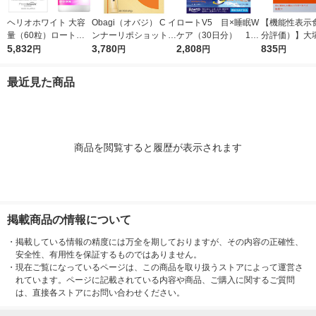
ヘリオホワイト 大容
Obagi（オバジ） C イ
ロートV5 目×睡眠W
【機能性表示
量（60粒）ロート製
ンナーリポショット 7
ケア（30日分） 1個
分評価）】大
薬 サプリメント
5,832
0g×28本入 ロート製
3,780
（30粒入） ロート
2,808
アミノバリュー
835
円
円
円
円
薬
製薬 目のサプリメン
ダー（1リッ
ト
1箱（5袋入）
最近見た商品
商品を閲覧すると履歴が表示されます
掲載商品の情報について
・
掲載している情報の精度には万全を期しておりますが、その内容の正確性、
安全性、有用性を保証するものではありません。
・
現在ご覧になっているページは、この商品を取り扱うストアによって運営さ
れています。ページに記載されている内容や商品、ご購入に関するご質問
は、直接各ストアにお問い合わせください。