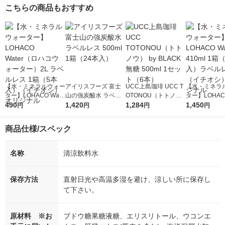
こちらの商品もおすすめ
【水・ミネラルウォー
アイリスフーズ 富士
UCC上島珈琲 UCC T
【水・ミネラ
ター】LOHACO Wate
山の強炭酸水 ラベル
OTONOU（トトノ
ター】LOHACO
r（ロハコウォータ
490
レス 500ml 1箱（24
1,420
ウ） by BLACK無糖 5
1,284
r 410ml 1箱
1,450
円
円
円
円
ー）2L ラベルレス 1
本入）
00ml 1セット（6本）
入）ラベルレ
箱（5本入）（イチオ
オシ） オリジ
商品仕様/スペック
シ） オリジナル
名称
清涼飲料水
保存方法
直射日光や高温多湿を避け、涼しい所に保存し
て下さい。
原材料 ※お
ブドウ糖果糖液糖、エリスリトール、ウコンエ