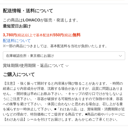
配送情報・送料について
この商品は
LOHACO
が販売・発送します。
最短翌日お届け
3,780
550
無料
円
(税込)以上で基本配送料
円
(税込)
配送料について
※
一部の商品につきましては、基本配送料を当社が負担いたします。
在庫確認住所：東京都にお届け
賞味期限/使用期限・返品について
ご購入について
【注意】・強く振って開封すると内溶液が飛び散ることがあります。・時間の
経過により内容成分が浮遊、沈殿する場合がありますが、品質に問題はありま
せん。・開封後は早めにお飲み下さい。・キャップの切り口でけがをしないよ
うにご注意下さい。・容器が破損する可能性がありますので加熱や冷凍、容器
への衝撃を避けて下さい。・体質に合わないと思われる場合は、召し上がる量
を減らすか一時休止して下さい。■「わけあり品」は、賞味期限・消費期限が近
いなどの理由で、特別価格にてご提供する商品です。■商品の箱やパッケージに
【わけあり品】シールを付けてお届けします。あらかじめご了承ください。