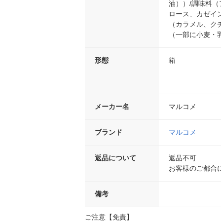
油））/調味料
ロース、カゼイ
（カラメル、クチ
（一部に小麦・
形態
箱
メーカー名
マルコメ
ブランド
マルコメ
返品について
返品不可
お客様のご都合
備考
ご注意【免責】