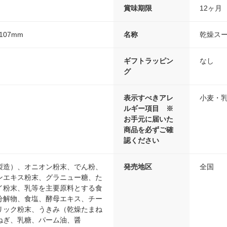
賞味期限
12ヶ月
107mm
名称
乾燥ス
ギフトラッピン
なし
グ
表示すべきアレ
小麦・
ルギー項目 ※
お手元に届いた
商品を必ずご確
認ください
製造）、オニオン粉末、でん粉、
発売地区
全国
ンエキス粉末、グラニュー糖、た
イ粉末、乳等を主要原料とする食
分解物、食塩、酵母エキス、チー
リック粉末、うきみ（乾燥たまね
ねぎ、乳糖、パーム油、醤