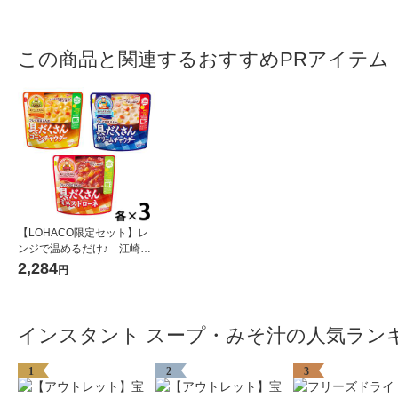
この商品と関連するおすすめPRアイテム
【LOHACO限定セット】レ
ンジで温めるだけ♪ 江崎グ
リコ クレアおばさんの具だ
2,284
円
くさんスープ3種アソートセ
ット（9食）
インスタント スープ・みそ汁の人気ラン
1
2
3