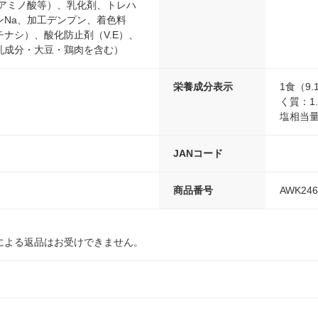
（アミノ酸等）、乳化剤、トレハ
ンNa、加工デンプン、着色料
ナシ）、酸化防止剤（V.E）、
乳成分・大豆・鶏肉を含む）
栄養成分表示
1食（9
く質：1.
塩相当量
JANコード
商品番号
AWK246
による返品はお受けできません。