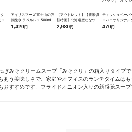
ータ
アイリスフーズ 富士山の強
【アウトレット】【新米切
ティッシュペーパー
r（ロハ
炭酸水 ラベルレス 500ml 1
替特価】北海道産ななつぼ
ロハコオリジナル
ベルレ
箱（24本入）
し 無洗米 5kg 1袋 令和7年産
ックティッシュ フ
1,420
2,980
470
円
円
円
チオ
米 木徳神糧 オリジナル
リジナル 1セット
5個入×2パック）
ル
まねぎみそクリームスープ「みそクリ」の箱入りタイプ
もあう美味しさで、家庭やオフィスのランチタイムはも
もおすすめです。フライドオニオン入りの新感覚スープ