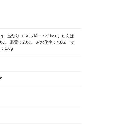
.1g）当たり エネルギー：41kcal、たんぱ
0g、 脂質：2.0g、 炭水化物：4.8g、 食
：1.0g
5