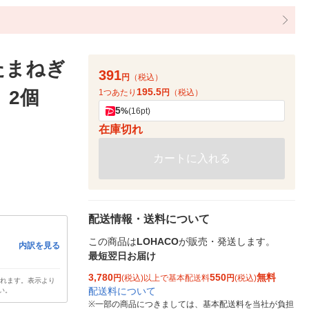
たまねぎ
391
円
（税込）
195.5
）2個
1つあたり
円
（税込）
5
%
(16pt)
在庫切れ
カートに入れる
配送情報・送料について
この商品は
LOHACO
が販売・発送します。
内訳を見る
最短翌日お届け
3,780
550
無料
円
(税込)以上で基本配送料
円
(税込)
されます。表示より
配送料について
い。
※
一部の商品につきましては、基本配送料を当社が負担