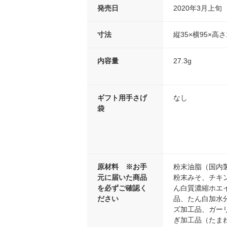
発売日
2020年3月上旬
寸法
縦35×横95×高さ
内容量
27.3g
ギフト用手さげ
なし
袋
原材料 ※お手
粉末油脂（国内
元に届いた商品
粉末みそ、チキ
を必ずご確認く
ん白質濃縮ホエ
ださい
品、たん白加水
ズ加工品、ガー
ぎ加工品（たま