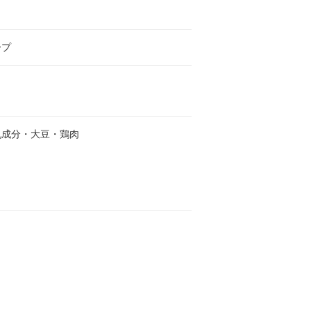
ープ
乳成分・大豆・鶏肉