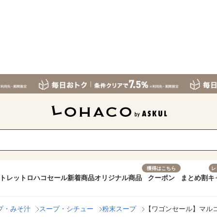
獲得はこちら
レ
トレット
ロハコセール
新着商品
オリジナル商品
クーポン
まとめ割
キ
プ・みそ汁
スープ・シチュー
粉末スープ
【ワゴンセール】マルコ