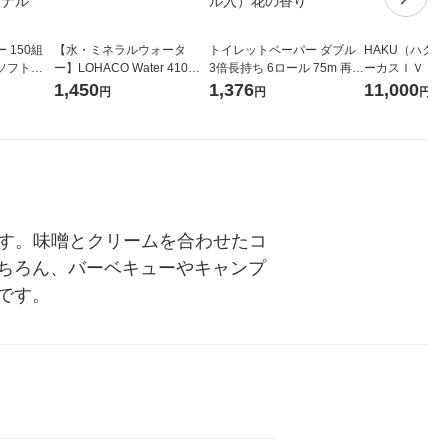
 150組
【水・ミネラルウォータ
トイレットペーパー ダブル
HAKU（ハク
ソフトパ
ー】LOHACO Water 410ml
3倍長持ち 6ロール 75m 再生
ーカスＩＶ 4
ィオナ オ
1箱（20本入）ラベルレス
紙配合 スコッティフラワー
堂 おまけ付き
1,450
1,376
11,000
円
円
円
（10個：
（イチオシ） オリジナル
パック 1セット（2パック12
 オリジナ
ロール入）花の香り
です。味噌とクリームを合わせたコ
ちろん、バーベキューやキャンプ
です。