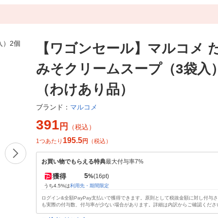
【ワゴンセール】マルコメ 
みそクリームスープ（3袋入
（わけあり品）
マルコメ
ブランド：
391
円
（税込）
195.5
1つあたり
円
（税込）
お買い物でもらえる特典
最大付与率7%
5
獲得
%
(16pt)
うち4.5%は
利用先・期間限定
ログイン&全額PayPay支払いで獲得できます。原則として税抜金額に対し付与
も実際の付与数、付与率が少ない場合があります。詳細は内訳からご確認くださ