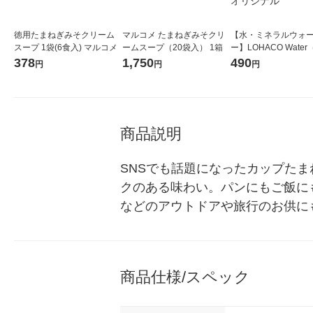
徳用たまねぎみそクリーム
マルコメ たまねぎみそクリ
【水・ミネラルウォ
スープ 1袋(6食入) マルコメ
ームスープ（20袋入） 1箱
ー】LOHACO Wate
コウォーター）2L ラ
378
1,750
490
円
円
円
ス 1箱（5本入）（イ
シ） オリジナル
商品説明
SNSでも話題になったカップた
クのある味わい。パンにもご飯に
などのアウトドアや旅行のお供に
商品仕様/スペック