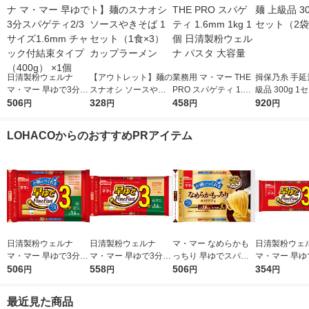
日清製粉ウェルナ
【アウトレット】麺の
業務用 マ・マー THE
揖保乃糸 手延
マ・マー 早ゆで3分ス
スナオシ ソースやき
PRO スパゲティ 1.6m
級品 300g 1
パゲティ2/3サイズ1.6
506
そば 1セット（1食×
328
m 1kg 1個 日清製粉ウ
458
袋）
920
円
円
円
円
mm チャック付結束タ
3） カップラーメン
ェルナ パスタ 大容量
イプ （400g） ×1個
LOHACOからのおすすめPRアイテム
日清製粉ウェルナ
日清製粉ウェルナ
マ・マー なめらかも
日清製粉ウェ
マ・マー 早ゆで3分ス
マ・マー 早ゆで3分ス
っちり 早ゆでスパゲ
マ・マー 早ゆ
パゲティ2/3サイズ1.6
506
パゲティ 1.6mm チャ
558
ティ 2/3サイズ チャッ
506
ゲティ FineFa
354
円
円
円
円
mm チャック付結束タ
ック付結束タイプ (50
ク付結束 400g 1個 日
んぱくタイプ 1
イプ （400g） ×1個
0g) ×1個
清製粉ウェルナ パス
300g ×1個
最近見た商品
タ