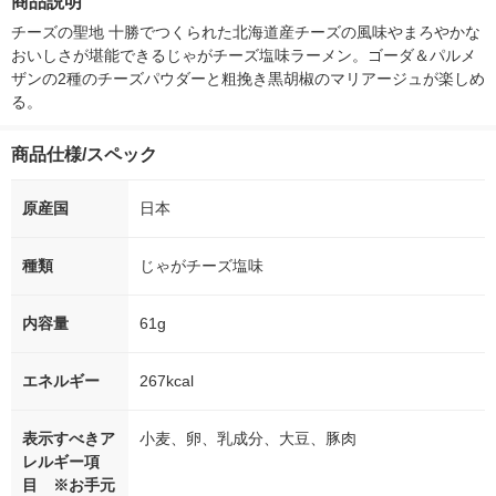
商品説明
シ） オリジナル
（5個入) 花王
チーズの聖地 十勝でつくられた北海道産チーズの風味やまろやかな
おいしさが堪能できるじゃがチーズ塩味ラーメン。ゴーダ＆パルメ
ザンの2種のチーズパウダーと粗挽き黒胡椒のマリアージュが楽しめ
る。
商品仕様/スペック
原産国
日本
種類
じゃがチーズ塩味
内容量
61g
エネルギー
267kcal
表示すべきア
小麦、卵、乳成分、大豆、豚肉
レルギー項
目 ※お手元