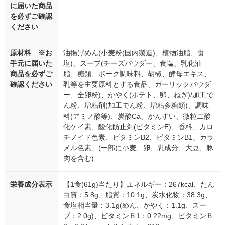
に届いた商品
を必ずご確認
ください
原材料 ※お
油揚げめん(小麦粉(国内製造)、植物油脂、食
手元に届いた
塩)、スープ(チーズパウダー、食塩、乳化油
商品を必ずご
脂、糖類、ポーク調味料、胡椒、酵母エキス、
確認ください
乳等を主要原料とする食品、ガーリックパウダ
ー、全卵粉)、かやく(ポテト、卵、ねぎ)/加工で
ん粉、増粘剤(加工でん粉、増粘多糖類)、調味
料(アミノ酸等)、炭酸Ca、かんすい、微粒二酸
化ケイ素、酸化防止剤(ビタミンE)、香料、カロ
チノイド色素、ビタミンB2、ビタミンB1、カラ
メル色素、(一部に小麦、卵、乳成分、大豆、豚
肉を含む)
栄養成分表示
【1食(61g)当たり】エネルギー：267kcal、たん
白質：5.8g、脂質：10.1g、炭水化物：38.3g、
食塩相当量：3.1g(めん、かやく：1.1g、スー
プ：2.0g)、ビタミンＢ1：0.22mg、ビタミンＢ