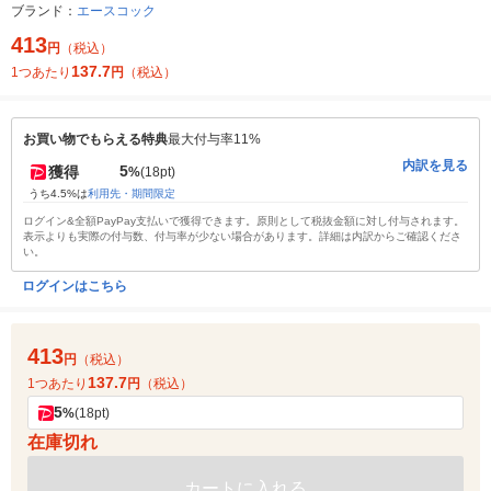
ブランド：
エースコック
413
円
（税込）
137.7
1つあたり
円
（税込）
お買い物でもらえる特典
最大付与率11%
内訳を見る
5
獲得
%
(18pt)
うち4.5%は
利用先・期間限定
ログイン&全額PayPay支払いで獲得できます。原則として税抜金額に対し付与されます。
表示よりも実際の付与数、付与率が少ない場合があります。詳細は内訳からご確認くださ
い。
ログインはこちら
413
円
（税込）
137.7
1つあたり
円
（税込）
5
%
(18pt)
在庫切れ
カートに入れる