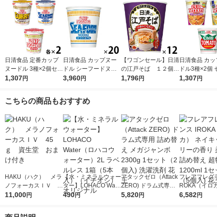
日清食品 定番カップ
日清食品 カップヌー
【ワゴンセール】日清
日清食品 カッ
ヌードル 3種×2個セッ
ドル シーフードヌー
の江戸そば １２個
ドル3種×2個
ト カップ麺 カップラ
1,307
ドル カップ麺 カップ
3,960
日清食品
1,796
［トムヤムク
1,307
円
円
円
円
ーメン 詰め合わせア
ラーメン 1セット（20
サ・チリトマト
ソート
食）（イチオシ）
合せアソート
こちらの商品もおすすめ
HAKU（ハク） メラ
【水・ミネラルウォー
アタックゼロ（Attack
フレアフレグラ
ノフォーカスＩＶ 4
ター】LOHACO Wate
ZERO) ドラム式専用
ROKA（イロ
5ｇ 資生堂 おまけ
11,000
r（ロハコウォータ
490
詰め替え メガジャン
5,820
イキッドリリ
6,582
円
円
円
円
付き
ー）2L ラベルレス 1
ボ 2300g 1セット（2
柔軟剤 詰め替
箱（5本入）（イチオ
個入) 洗濯洗剤 花王
大 1200ml 