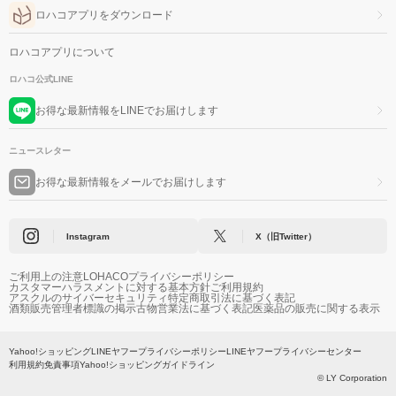
ロハコアプリをダウンロード
ロハコアプリについて
ロハコ公式LINE
お得な最新情報をLINEでお届けします
ニュースレター
お得な最新情報をメールでお届けします
Instagram
X（旧Twitter）
ご利用上の注意
LOHACOプライバシーポリシー
カスタマーハラスメントに対する基本方針
ご利用規約
アスクルのサイバーセキュリティ
特定商取引法に基づく表記
酒類販売管理者標識の掲示
古物営業法に基づく表記
医薬品の販売に関する表示
Yahoo!ショッピング
LINEヤフープライバシーポリシー
LINEヤフープライバシーセンター
利用規約
免責事項
Yahoo!ショッピングガイドライン
© LY Corporation