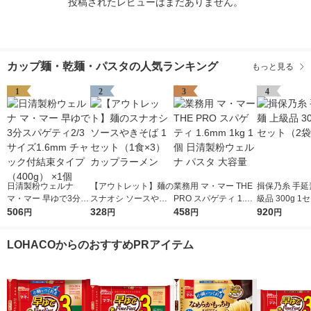
投稿されたレビューはまだありません。
カップ麺・乾麺・パスタの人気ランキング
もっと見る
1
2
3
4
日清製粉ウェルナ
【アウトレット】麺の
業務用 マ・マー THE
揖保乃糸 手延
マ・マー 早ゆで3分ス
スナオシ ソースやき
PRO スパゲティ 1.6m
級品 300g 1
パゲティ2/3サイズ1.6
506
そば 1セット（1食×
328
m 1kg 1個 日清製粉ウ
458
袋）
920
円
円
円
円
mm チャック付結束タ
3） カップラーメン
ェルナ パスタ 大容量
イプ （400g） ×1個
LOHACOからのおすすめPRアイテム