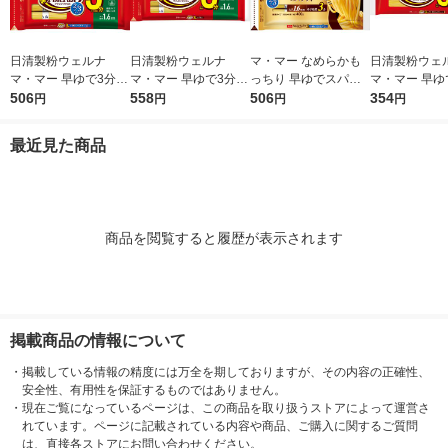
日清製粉ウェルナ
日清製粉ウェルナ
マ・マー なめらかも
日清製粉ウェ
マ・マー 早ゆで3分ス
マ・マー 早ゆで3分ス
っちり 早ゆでスパゲ
マ・マー 早ゆ
パゲティ2/3サイズ1.6
506
パゲティ 1.6mm チャ
558
ティ 2/3サイズ チャッ
506
ゲティ FineFa
354
円
円
円
円
mm チャック付結束タ
ック付結束タイプ (50
ク付結束 400g 1個 日
んぱくタイプ 1
イプ （400g） ×1個
0g) ×1個
清製粉ウェルナ パス
300g ×1個
最近見た商品
タ
商品を閲覧すると履歴が表示されます
掲載商品の情報について
・
掲載している情報の精度には万全を期しておりますが、その内容の正確性、
安全性、有用性を保証するものではありません。
・
現在ご覧になっているページは、この商品を取り扱うストアによって運営さ
れています。ページに記載されている内容や商品、ご購入に関するご質問
は、直接各ストアにお問い合わせください。