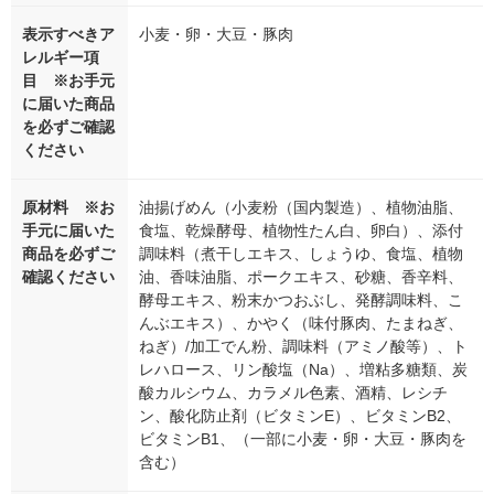
表示すべきア
小麦・卵・大豆・豚肉
レルギー項
目 ※お手元
に届いた商品
を必ずご確認
ください
原材料 ※お
油揚げめん（小麦粉（国内製造）、植物油脂、
手元に届いた
食塩、乾燥酵母、植物性たん白、卵白）、添付
商品を必ずご
調味料（煮干しエキス、しょうゆ、食塩、植物
確認ください
油、香味油脂、ポークエキス、砂糖、香辛料、
酵母エキス、粉末かつおぶし、発酵調味料、こ
んぶエキス）、かやく（味付豚肉、たまねぎ、
ねぎ）/加工でん粉、調味料（アミノ酸等）、ト
レハロース、リン酸塩（Na）、増粘多糖類、炭
酸カルシウム、カラメル色素、酒精、レシチ
ン、酸化防止剤（ビタミンE）、ビタミンB2、
ビタミンB1、（一部に小麦・卵・大豆・豚肉を
含む）