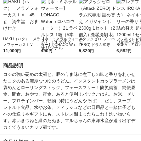
HAKU（ハク） メラ
【水・ミネラルウォー
アタックゼロ（Attack
フレアフレグラ
ノフォーカスＩＶ 4
ター】LOHACO Wate
ZERO) ドラム式専用
ROKA（イロ
5ｇ 資生堂 おまけ
11,000
r（ロハコウォータ
490
詰め替え メガジャン
5,820
イキッドリリ
6,582
円
円
円
円
付き
ー）2L ラベルレス 1
ボ 2300g 1セット（2
柔軟剤 詰め替
箱（5本入）（イチオ
個入) 洗濯洗剤 花王
大 1200ml 
商品説明
シ） オリジナル
（5個入) 花王
コシの強い硬めの太麺と、豚のうま味に煮干しの味と香りを利かせ
たコクのある濃厚なつゆのうどん。インスタントカップラーメンは
袋めんとローリングストック、フェーズフリー！防災備蓄、簡便昼
食、間食、おやつ、夜食、あると便利！パックごはん、お米、ゼリ
ー、プロテインバー、乾物（特にうどんやそば）、だし、スープ、
レトルト食品、水やお茶、ティッシュなどの日用品と一緒に子ども
への仕送りやギフトにも。ストレス溜まったらこれ！洗い物いら
ず。赤いきつねと緑のたぬき、マルちゃんの東洋水産が送り出すデ
カくてうまいカップ麺です。