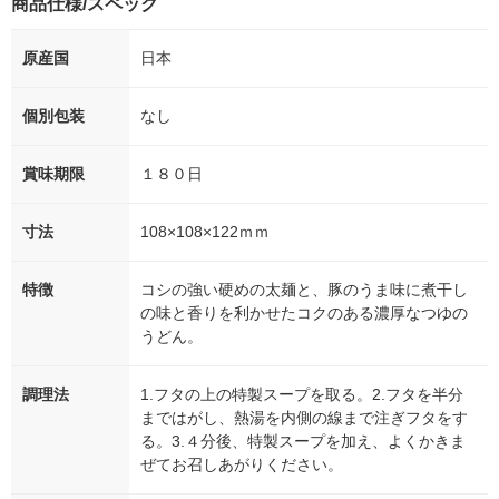
商品仕様/スペック
原産国
日本
個別包装
なし
賞味期限
１８０日
寸法
108×108×122ｍｍ
特徴
コシの強い硬めの太麺と、豚のうま味に煮干し
の味と香りを利かせたコクのある濃厚なつゆの
うどん。
調理法
1.フタの上の特製スープを取る。2.フタを半分
まではがし、熱湯を内側の線まで注ぎフタをす
る。3.４分後、特製スープを加え、よくかきま
ぜてお召しあがりください。