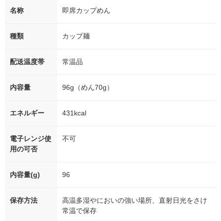
名称
即席カップめん
種類
カップ麺
配送温度帯
常温品
内容量
96g（めん70g）
エネルギー
431kcal
電子レンジ使
不可
用の可否
内容量(g)
96
保存方法
高温多湿やにおいの強い場所、直射日光をさけ
常温で保存