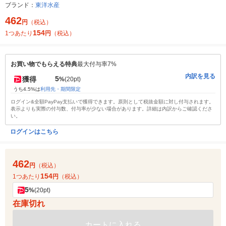
ブランド：
東洋水産
462
円
（税込）
154
1つあたり
円
（税込）
お買い物でもらえる特典
最大付与率7%
内訳を見る
5
獲得
%
(20pt)
うち4.5%は
利用先・期間限定
ログイン&全額PayPay支払いで獲得できます。原則として税抜金額に対し付与されます。
表示よりも実際の付与数、付与率が少ない場合があります。詳細は内訳からご確認くださ
い。
ログインはこちら
462
円
（税込）
154
1つあたり
円
（税込）
5
%
(20pt)
在庫切れ
カートに入れる