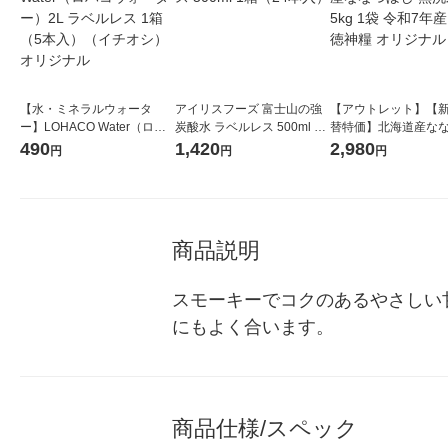
【水・ミネラルウォータ
アイリスフーズ 富士山の強
【アウトレット】【
ー】LOHACO Water（ロハ
炭酸水 ラベルレス 500ml 1
替特価】北海道産な
コウォーター）2L ラベルレ
箱（24本入）
し 無洗米 5kg 1袋 
490
1,420
2,980
円
円
円
ス 1箱（5本入）（イチオ
米 木徳神糧 オリジナ
シ） オリジナル
商品説明
スモーキーでコクのあるやさしい
にもよく合います。
商品仕様/スペック