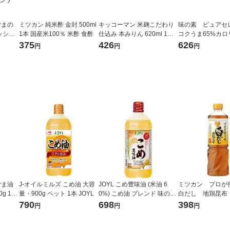
ごまの
ミツカン 純米酢 金封 500ml
キッコーマン 米麹こだわり
味の素 ピュア
ッシン
1本 国産米100％ 米酢 食酢
仕込み 本みりん 620ml 1本
コクうま65%カロ
スエスケイ
【国産米100％使用】 みり
ト 360g 1セッ
375
426
626
円
円
円
グ ゴ
ん
マヨネーズタイプ
ジナル
ごま油
J-オイルミルズ こめ油 大容
JOYL こめ豊味油 (米油 6
ミツカン プロ
g 1本
量・900g ペット 1本 JOYL
0%) こめ油 ブレンド 味の素
白だし 地鶏昆布 
ズ
J-オイルミルズ 900g ペット
0ml） 1本
790
698
398
円
円
円
1本