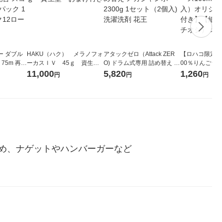
ー ダブル
HAKU（ハク） メラノフォ
アタックゼロ（Attack ZER
【ロハコ限定】
生
ーカスＩＶ 45ｇ 資生
O) ドラム式専用 詰め替え メ
00％りんごジュー
ィフラワー
堂 おまけ付き
ガジャンボ 2300g 1セット
箱（18本入）
11,000
5,820
1,260
円
円
円
パック12
（2個入) 洗濯洗剤 花王
【クイズ付き】
り
ク】（イチオシ
ル
め、ナゲットやハンバーガーなど