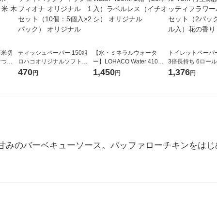
新米切
ティッシュペーパー 150組
【水・ミネラルウォータ
トイレットペーパ
なつぼ
ロハコオリジナルソフトパ
ー】LOHACO Water 410ml
3倍長持ち 6ロール 75m 再
令和7年産
ックティッシュ フィオナ オ
1箱（20本入）ラベルレス
紙配合 スコッテ
470
1,450
1,376
円
円
円
ル
リジナル 1セット（10個：
（イチオシ） オリジナル
パック 1セット（2
5個入×2パック） オリジナ
ロール入）花の香
ル
甘みのバーベキューソース。バッファローチキンをはじ