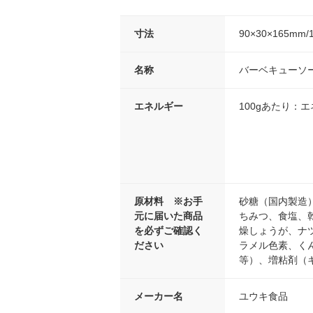
寸法
90×30×165mm/
名称
バーベキューソ
エネルギー
100gあたり：エネ
原材料 ※お手
砂糖（国内製造
元に届いた商品
ちみつ、食塩、
を必ずご確認く
燥しょうが、ナ
ださい
ラメル色素、く
等）、増粘剤（
メーカー名
ユウキ食品