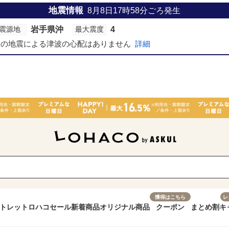
地震情報
8月8日17時58分
ごろ発生
岩手県沖
4
震源地
最大震度
この地震による津波の心配はありません
詳細
獲得はこちら
レ
トレット
ロハコセール
新着商品
オリジナル商品
クーポン
まとめ割
キ