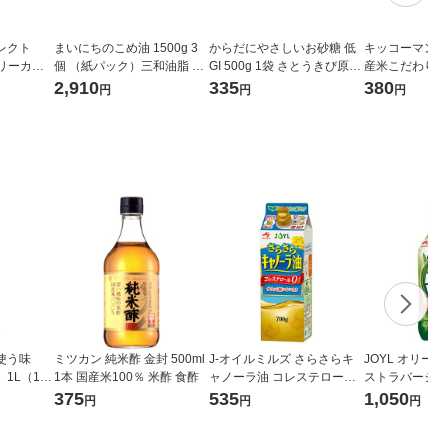
セレクト
まいにちのこめ油 1500g 3
からだにやさしいお砂糖 低
キッコーマン 
リーカッ
個 （紙パック）三和油脂 国
GI 500g 1袋 さとうきび原料
産米こだわり仕
ト（2本）
産 米油 業務用 大容量 特大
100% チャック付き袋 大東
清酒 500ml 1
2,910
335
380
円
円
円
製糖
使用 食塩無添
が使う味
ミツカン 純米酢 金封 500ml
J-オイルミルズ さらさらキ
JOYL オリー
1L（100
1本 国産米100％ 米酢 食酢
ャノーラ油 コレステロール
ストラバージン 4
ゼロ 700g 1本 （紙パック）
( オリーブオイル 1
375
535
1,050
円
円
円
食用油 JOYL
オイルミルズ