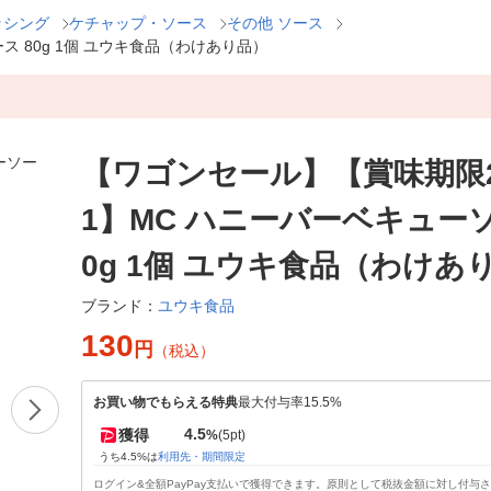
ッシング
ケチャップ・ソース
その他 ソース
ス 80g 1個 ユウキ食品（わけあり品）
【ワゴンセール】【賞味期限202
1】MC ハニーバーベキューソ
0g 1個 ユウキ食品（わけあ
ユウキ食品
ブランド：
130
円
（税込）
お買い物でもらえる特典
最大付与率15.5%
4.5
獲得
%
(5pt)
うち4.5%は
利用先・期間限定
ログイン&全額PayPay支払いで獲得できます。原則として税抜金額に対し付与