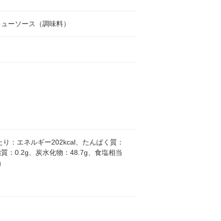
キューソース（調味料）
し
あたり：エネルギー202kcal、たんぱく質：
脂質：0.2g、炭水化物：48.7g、食塩相当
g