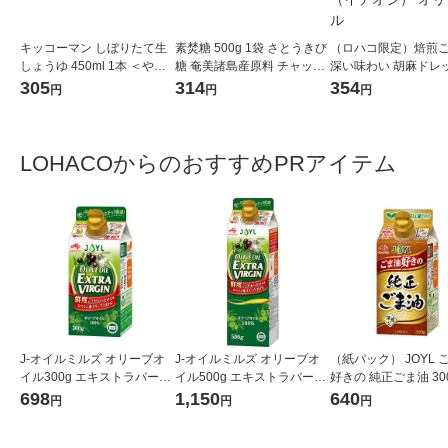
キッコーマン しぼりたて生
素焚糖 500g 1袋 さとうきび
（ロハコ限定）焙煎
しょうゆ 450ml 1本 ＜やわ
糖 奄美諸島産原料 チャック
深い味わい 胡麻ドレ
らか密封ボトル＞ 醤油 しょ
付き袋 大東製糖 砂糖
グ 490ml 1本 エ
305
314
354
円
円
円
う油 調味料（イチオシ）
フーズ ごまドレッシン
マ（イチオシ） オリ
LOHACOからのおすすめPRアイテム
J-オイルミルズ オリーブオ
J-オイルミルズ オリーブオ
（紙パック） JOYL 
イル300g エキストラバージ
イル500g エキストラバージ
好きの 純正ごま油 300
ン スペイン産オリーブ100%
ン スペイン産オリーブ100%
味の素 J-オイルミル
698
1,150
640
円
円
円
1本（紙パック） JOYL
1本（紙パック） JOYL