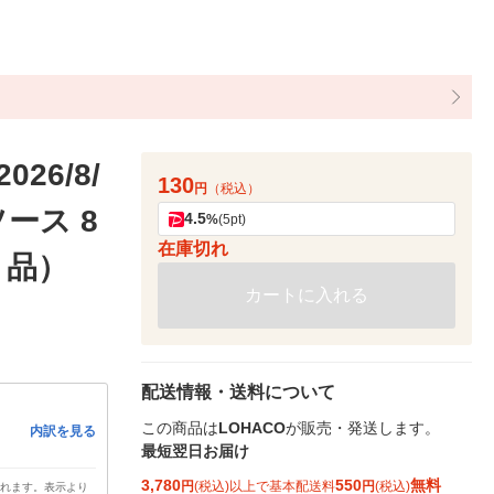
6/8/
130
円
（税込）
ース 8
4.5
%
(5pt)
在庫切れ
り品）
カートに入れる
配送情報・送料について
この商品は
LOHACO
が販売・発送します。
内訳を見る
最短翌日お届け
3,780
550
無料
円
(税込)以上で基本配送料
円
(税込)
されます。表示より