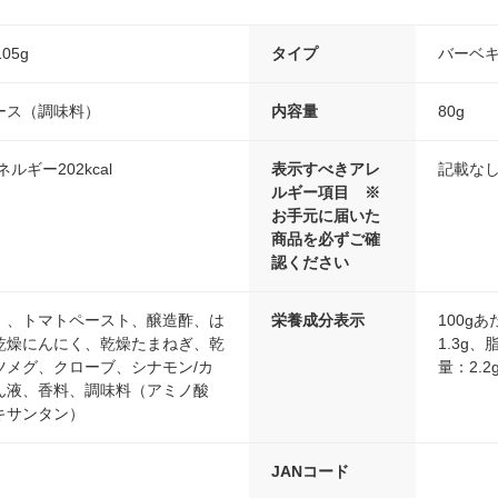
105g
タイプ
バーベ
ース（調味料）
内容量
80g
ルギー202kcal
表示すべきアレ
記載な
ルギー項目 ※
お手元に届いた
商品を必ずご確
認ください
）、トマトペースト、醸造酢、は
栄養成分表示
100g
乾燥にんにく、乾燥たまねぎ、乾
1.3g、
ツメグ、クローブ、シナモン/カ
量：2.2
ん液、香料、調味料（アミノ酸
キサンタン）
JANコード