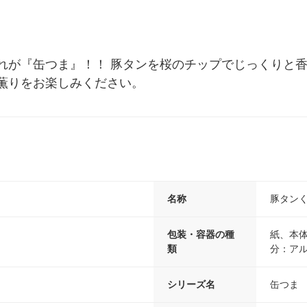
れが『缶つま』！！ 豚タンを桜のチップでじっくりと
薫りをお楽しみください。　
名称
豚タン
包装・容器の種
紙、本
類
分：ア
シリーズ名
缶つま