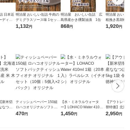
詰 日本近
明治屋 おいしい缶詰 牛肉の
明治屋 おいしい缶詰 広
明治屋 おいし
ディン 1
デミグラスソース味 1セット
島県産かき燻製油漬 1缶
粗挽き黒胡椒味
（2缶）
缶）
1,132
868
1,920
円
円
円
【新米切
ティッシュペーパー 150組
【水・ミネラルウォータ
【アウトレット
ななつぼ
ロハコオリジナルソフトパ
ー】LOHACO Water 410ml
替特価】北海道
袋 令和7年産
ックティッシュ フィオナ オ
1箱（20本入）ラベルレス
し 精白米 5kg
470
1,450
2,950
円
円
円
ジナル
リジナル 1セット（10個：
（イチオシ） オリジナル
米 木徳神糧 オ
5個入×2パック） オリジナ
ル