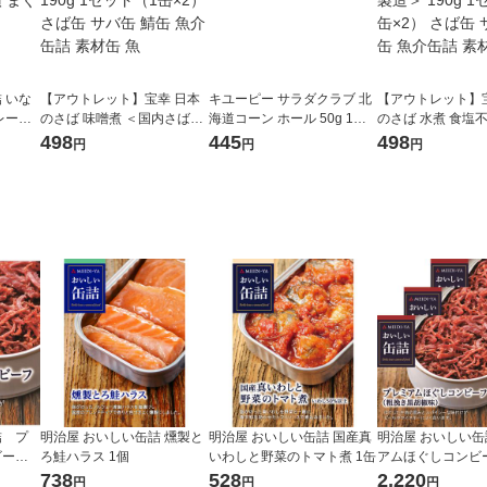
 いな
【アウトレット】宝幸 日本
キユーピー サラダクラブ 北
【アウトレット】
レーク
のさば 味噌煮 ＜国内さば国
海道コーン ホール 50g 1セ
のさば 水煮 食塩
ツナ缶
内製造＞ 190g 1セット（1
ット（3個）
内さば国内製造＞ 1
498
445
498
円
円
円
缶×2） さば缶 サバ缶 鯖缶
ット（1缶×2） さ
魚介缶詰 素材缶 魚
缶 鯖缶 魚介缶詰 
詰 プ
明治屋 おいしい缶詰 燻製と
明治屋 おいしい缶詰 国産真
明治屋 おいしい缶
ビー
ろ鮭ハラス 1個
いわしと野菜のトマト煮 1缶
アムほぐしコンビー
ト（3缶）
738
528
2,220
円
円
円