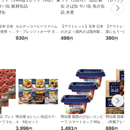
宝幸 日本
カルディコーヒーファーム
【アウトレット】宝幸 日本
【アウトレット
不使用 ＜国
ラ・プレッツィオーザ ダイ
のさば ＜国内さば国内製造
菜にもう一品 
90g 1セ
ストマト缶 400g 1セット
＞ 190g 1セット（1缶×2）
昆布 1セット（
930
498
380
円
円
円
ば缶 サバ
（6缶） 素材缶詰
缶詰 鯖缶 さば缶 サバ缶 魚
レトルト
素材缶
介缶詰 水煮
詰 プレミ
明治屋 おいしい缶詰ＯＣ‐
明治屋 脂肪の少ないコンビ
明治屋 国産鶏
フ 1セッ
Ａ 6缶セット
ーフ スマートカップ 80g 1
（和風アヒージ
セット（3個）
（2缶）
3,996
1,491
886
円
円
円