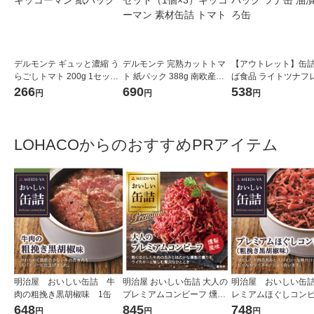
デルモンテ ギュッと濃縮 う
デルモンテ 完熟カットトマ
【アウトレット】缶詰
らごしトマト 200g 1セット
ト 紙パック 388g 南欧産完
ば食品 ライトツナフ
（1個×2）キッコーマン 紙
熟トマト使用 1セット（1個
70g 4缶入×1パック 
266
690
538
円
円
円
パック
×3）キッコーマン 素材缶詰
油漬 まぐろ缶
トマト
LOHACOからのおすすめPRアイテム
明治屋 おいしい缶詰 牛
明治屋 おいしい缶詰 大人の
明治屋 おいしい缶
肉の粗挽き黒胡椒味 1缶
プレミアムコンビーフ 燻製
レミアムほぐしコン
風味 1個
フ 1缶
648
845
748
円
円
円