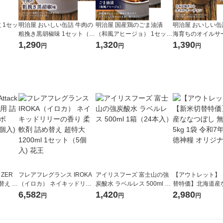
 1セッ
明治屋 おいしい缶詰 牛肉の
明治屋 国産鶏のごま油漬
明治屋 おいしい缶
粗挽き黒胡椒味 1セット（2
（和風アヒージョ） 1セット
海育ちのオイルサー
缶）
（3缶）
セット（2缶）
1,290
1,320
1,390
円
円
円
 ZER
フレアフレグランス IROKA
アイリスフーズ 富士山の強
【アウトレット】
替え メ
（イロカ） ネイキッドリリ
炭酸水 ラベルレス 500ml 1
替特価】北海道産
セット
ーの香り 柔軟剤 詰め替え 超
箱（24本入）
し 無洗米 5kg 1
6,582
1,420
2,980
円
円
円
王
特大 1200ml 1セット（5個
米 木徳神糧 オリ
入) 花王