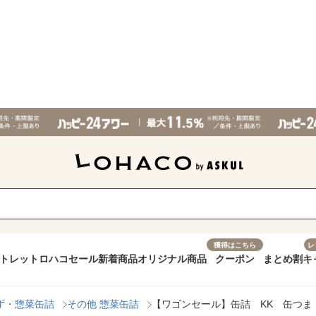
獲得はこちら
レ
トレット
ロハコセール
新着商品
オリジナル商品
クーポン
まとめ割
キ
ず・惣菜缶詰
その他 惣菜缶詰
【ワゴンセール】缶詰 KK 缶つま