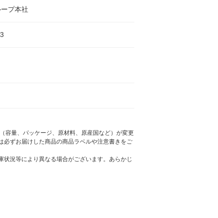
ループ本社
3
様（容量、パッケージ、原材料、原産国など）が変更
は必ずお届けした商品の商品ラベルや注意書きをご
庫状況等により異なる場合がございます。あらかじ