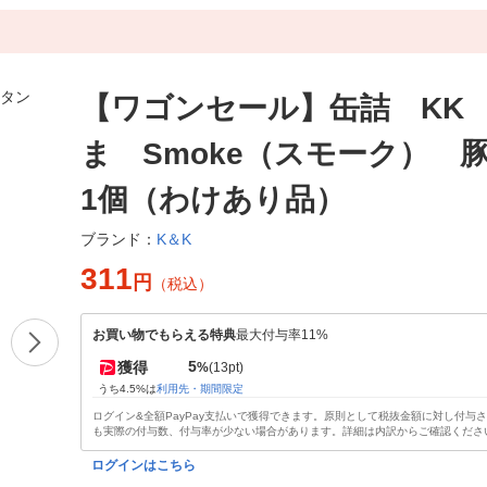
【ワゴンセール】缶詰 KK
ま Smoke（スモーク）
1個（わけあり品）
K＆K
ブランド：
311
円
（税込）
お買い物でもらえる特典
最大付与率11%
5
獲得
%
(13pt)
うち4.5%は
利用先・期間限定
ログイン&全額PayPay支払いで獲得できます。原則として税抜金額に対し付与
も実際の付与数、付与率が少ない場合があります。詳細は内訳からご確認くださ
ログインはこちら