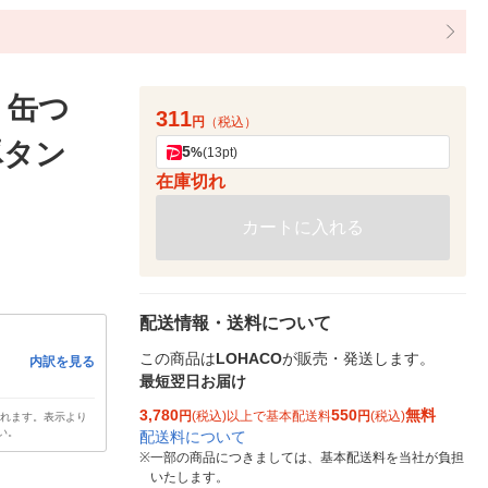
 缶つ
311
円
（税込）
 豚タン
5
%
(13pt)
在庫切れ
カートに入れる
配送情報・送料について
この商品は
LOHACO
が販売・発送します。
内訳を見る
最短翌日お届け
3,780
550
無料
円
(税込)以上で基本配送料
円
(税込)
されます。表示より
い。
配送料について
※
一部の商品につきましては、基本配送料を当社が負担
いたします。