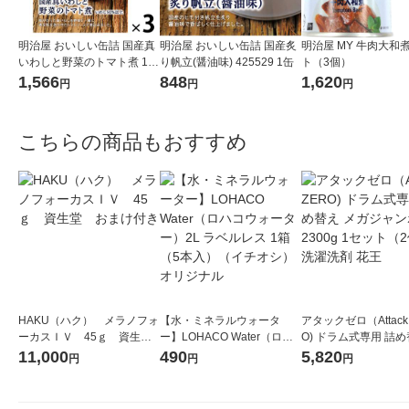
明治屋 おいしい缶詰 国産真
明治屋 おいしい缶詰 国産炙
明治屋 MY 牛肉大和煮
いわしと野菜のトマト煮 1セ
り帆立(醤油味) 425529 1缶
ト（3個）
ット（3缶）
1,566
848
1,620
円
円
円
こちらの商品もおすすめ
HAKU（ハク） メラノフォ
【水・ミネラルウォータ
アタックゼロ（Attack
ーカスＩＶ 45ｇ 資生
ー】LOHACO Water（ロハ
O) ドラム式専用 詰め
堂 おまけ付き
コウォーター）2L ラベルレ
ガジャンボ 2300g 1
11,000
490
5,820
円
円
円
ス 1箱（5本入）（イチオ
（2個入) 洗濯洗剤 花
シ） オリジナル