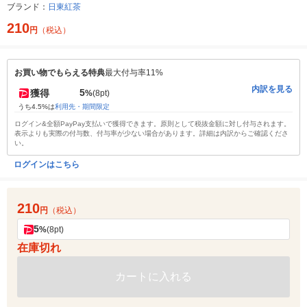
ブランド：
日東紅茶
210
円
（税込）
お買い物でもらえる特典
最大付与率11%
内訳を見る
5
獲得
%
(8pt)
うち4.5%は
利用先・期間限定
ログイン&全額PayPay支払いで獲得できます。原則として税抜金額に対し付与されます。
表示よりも実際の付与数、付与率が少ない場合があります。詳細は内訳からご確認くださ
い。
ログインはこちら
210
円
（税込）
5
%
(8pt)
在庫切れ
カートに入れる