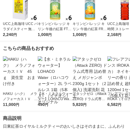
UCC上島珈琲 UCC パ
キリンビバレッジ キ
キリンビバレッジ キ
UCC上島珈琲
ラダイスティー 無糖
リン 午後の紅茶 FTUI
リン 午後の紅茶 FRUI
時間 ストレー
1000ml 1箱（6本入）
2,240
TS ＆ ICE TEA （フ
1,008
TS ＆ ICE TEA （フ
1,008
ー 無糖 900ml
2,168
円
円
円
円
ルーツ＆アイスティ
ルーツ＆アイスティ
2本入）
ー） 白ぶどうとレモ
ー） オレンジとグレ
こちらの商品もおすすめ
ン 500ml 1セット（6
ープフルーツ 500ml 1
本）
セット（6本）
HAKU（ハク） メラ
【水・ミネラルウォー
アタックゼロ（Attack
フレアフレグラ
ノフォーカスＩＶ 4
ター】LOHACO Wate
ZERO) ドラム式専用
ROKA（イロ
5ｇ 資生堂 おまけ
11,000
r（ロハコウォータ
490
詰め替え メガジャン
5,820
イキッドリリ
6,582
円
円
円
円
付き
ー）2L ラベルレス 1
ボ 2300g 1セット（2
柔軟剤 詰め替
箱（5本入）（イチオ
個入) 洗濯洗剤 花王
大 1200ml 
商品説明
シ） オリジナル
（5個入) 花王
日東紅茶ロイヤルミルクティーのおいしさはそのままに、ふんわり