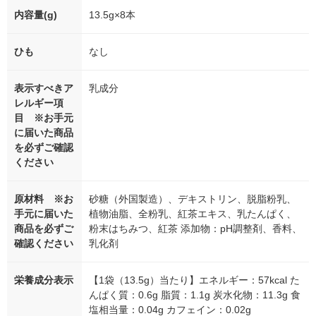
内容量(g)
13.5g×8本
ひも
なし
表示すべきア
乳成分
レルギー項
目 ※お手元
に届いた商品
を必ずご確認
ください
原材料 ※お
砂糖（外国製造）、デキストリン、脱脂粉乳、
手元に届いた
植物油脂、全粉乳、紅茶エキス、乳たんぱく、
商品を必ずご
粉末はちみつ、紅茶 添加物：pH調整剤、香料、
確認ください
乳化剤
栄養成分表示
【1袋（13.5g）当たり】エネルギー：57kcal た
んぱく質：0.6g 脂質：1.1g 炭水化物：11.3g 食
塩相当量：0.04g カフェイン：0.02g