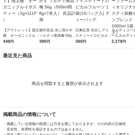
【アウトレット】国太
無印良品 水に溶かす
日東紅茶 水出しアイ
カルディコー
楼 オーガニックルイ
ソルティ南高梅 56g
スティートロピカルフ
ームカルディ
ボスティー（2g×111P
448
（500ml用8g×7本
390
ルーツ 1袋(10バッグ
380
ル アイスティ
2,278
円
円
円
円
）
入） 良品計画
入) ティーバッグ
イロンブレンド 
ml 1箱（6本
最近見た商品
商品を閲覧すると履歴が表示されます
掲載商品の情報について
・
掲載している情報の精度には万全を期しておりますが、その内容の正確性、
安全性、有用性を保証するものではありません。
・
現在ご覧になっているページは、この商品を取り扱うストアによって運営さ