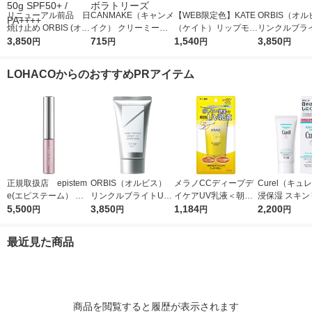
リニューアル前品 日
CANMAKE（キャンメ
【WEB限定色】KATE
ORBIS（オ
焼け止め ORBIS (オル
イク） クリーミータ
（ケイト）リップモン
リンクルブラ
ビス) リンクルブライ
3,850
ッチライナー 02 ミ
715
スター 04 パンプキン
1,540
プロテクター N
3,850
円
円
円
円
トUVプロテクター 50
ディアムブラウン 井
ワイン カネボウ 口紅
（医薬部外品
g SPF50+ / PA++++
田ラボラトリーズ
LOHACOからのおすすめPRアイテム
正規取扱店 epistem
ORBIS（オルビス）
メラノCCディープデ
Curel（キュ
e(エピステーム） パ
リンクルブライトUV
イケアUV乳液＜朝用
浸保湿 スキン
ワライズラッシュセラ
5,500
プロテクター N 50g
3,850
日焼け止め乳液＞50g
1,184
ＵＶセラム 60
2,200
円
円
円
円
ム 4.5ml まつげ美容
（医薬部外品）
SPF50+・PA++++ロ
液
ート製薬
最近見た商品
商品を閲覧すると履歴が表示されます