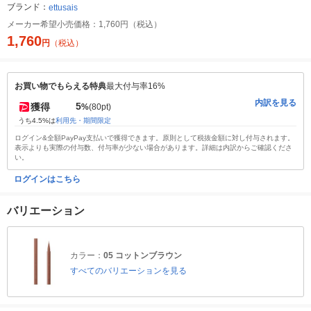
ブランド：
ettusais
メーカー希望小売価格：
1,760円（税込）
1,760
円
（税込）
お買い物でもらえる特典
最大付与率16%
内訳を見る
5
獲得
%
(80pt)
うち4.5%は
利用先・期間限定
ログイン&全額PayPay支払いで獲得できます。原則として税抜金額に対し付与されます。
表示よりも実際の付与数、付与率が少ない場合があります。詳細は内訳からご確認くださ
い。
ログインはこちら
バリエーション
カラー：
05 コットンブラウン
すべてのバリエーションを見る