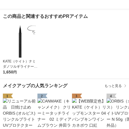
この商品と関連するおすすめPRアイテム
KATE（ケイト）ナミ
ダノツルギライナーＢ
Ｋー1Kanebo（カネ
1,650
円
ボウ）
メイクアップの人気ランキング
もっと見る
1
2
3
4