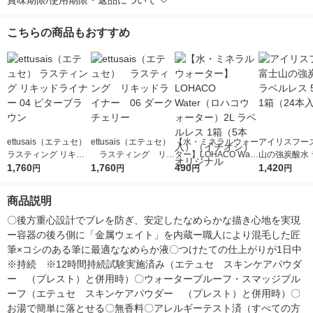
賞味期限/使用期限・返品について
こちらの商品もおすすめ
ettusais（エテュセ）
ettusais（エテュセ）
【水・ミネラルウォー
アイリスフーズ
ラスティング リキッ
ラスティング リキ
ター】LOHACO Wate
山の強炭酸水 
ドライナー 04 ビター
1,760
ッドライナー 06 ダ
1,760
r（ロハコウォータ
490
レス 500ml 1
1,420
円
円
円
円
ブラウン
ークチェリー
ー）2L ラベルレス 1
本入）
箱（5本入）（イチオ
商品説明
シ） オリジナル
〇後方重心設計でブレを防ぎ、安定したなめらかな描き心地を実現
ー容器の後ろ側に「金属ウェイト」を内蔵ー職人により混毛した匠
筆×コシのある筆に最適ななめらか液〇つけたての仕上がりが1日中
※持続　※12時間持続試験実施済み（エテュセ　スキンケアパウダ
ー　（プレスト）と併用時）〇ウォータープルーフ・スマッジプル
ーフ（エテュセ　スキンケアパウダー　（プレスト）と併用時）〇
お湯で簡単に落とせる〇無香料〇アレルギーテスト済（すべての方