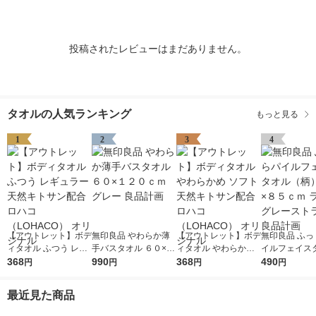
投稿されたレビューはまだありません。
タオルの人気ランキング
もっと見る
1
2
3
4
【アウトレット】ボデ
無印良品 やわらか薄
【アウトレット】ボデ
無印良品 ふっ
ィタオル ふつう レギ
手バスタオル ６０×１
ィタオル やわらかめ
イルフェイス
ュラー 天然キトサン
368
２０ｃｍ グレー 良品
990
ソフト 天然キトサン
368
（柄） ３４×
490
円
円
円
円
配合 ロハコ （LOHAC
計画
配合 ロハコ （LOHAC
ライトグレー
O） オリジナル
O） オリジナル
プ 良品計画
最近見た商品