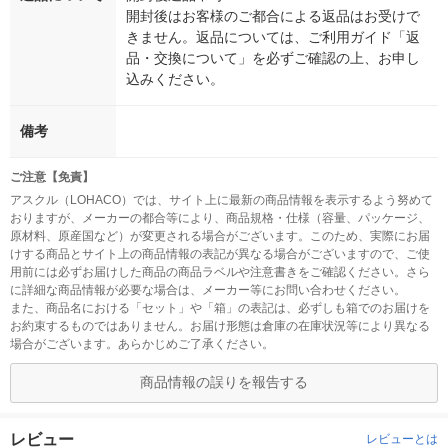
開封後はお客様のご都合による返品はお受けで
きません。返品については、ご利用ガイド「返
品・交換について」を必ずご確認の上、お申し
込みください。
備考
ご注意【免責】
アスクル（LOHACO）では、サイト上に最新の商品情報を表示するよう努めて
おりますが、メーカーの都合等により、商品規格・仕様（容量、パッケージ、
原材料、原産国など）が変更される場合がございます。このため、実際にお届
けする商品とサイト上の商品情報の表記が異なる場合がございますので、ご使
用前には必ずお届けした商品の商品ラベルや注意書きをご確認ください。さら
に詳細な商品情報が必要な場合は、メーカー等にお問い合わせください。
また、商品名における「セット」や「箱」の表記は、必ずしも箱でのお届けを
お約束するものではありません。お届け形態は倉庫の在庫状況等により異なる
場合がございます。あらかじめご了承ください。
商品情報の誤りを報告する
レビュー
レビューとは