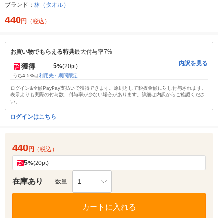
ブランド：
林（タオル）
440
円
（税込）
お買い物でもらえる特典
最大付与率7%
内訳を見る
5
獲得
%
(20pt)
うち4.5%は
利用先・期間限定
ログイン&全額PayPay支払いで獲得できます。原則として税抜金額に対し付与されます。
表示よりも実際の付与数、付与率が少ない場合があります。詳細は内訳からご確認くださ
い。
ログインはこちら
440
円
（税込）
5
%
(20pt)
在庫あり
1
数量
カートに入れる