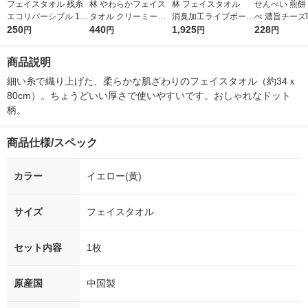
フェイスタオル 残糸
林 やわらかフェイス
林 フェイスタオル
せんべい 煎餅
エコリバーシブル 1枚
タオル クリーミード
消臭加工ライブボーダ
べ 濃旨チーズ味
約34cm×80cm 林
250
ット グレー FO41112
440
ー ブルー（青） 1
1,925
1個
228
円
円
円
円
9 1枚
パック(5枚：同色×5
枚)
商品説明
細い糸で織り上げた、柔らかな肌ざわりのフェイスタオル（約34ｘ
80cm）。ちょうどいい厚さで使いやすいです。おしゃれなドット
柄。
商品仕様/スペック
カラー
イエロー(黄)
サイズ
フェイスタオル
セット内容
1枚
原産国
中国製