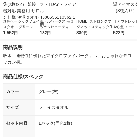
速乾ベーシックフェイ
ボトルワークス モロ
HOMEI ストロングマ
【アウトレッ
スタオル グリーン 1
ッカンビューティ デ
グネットスティックR
やら堂 ムーミン
セット（1袋(2枚)×2）
1,552
ィープモイスト1DAY
132
880
がら温アイマス
523
円
円
円
円
乾燥機対応 業務用 サ
トライアル 45806351
（3枚入り）
ロン仕様 伊澤タオル
10962 1個
商品説明
吸水、速乾性に優れたマイクロファイバータオル。おしゃれなモロ
ッカン柄。
商品仕様/スペック
カラー
グレー(灰)
サイズ
フェイスタオル
セット内容
1パック(同色2枚)