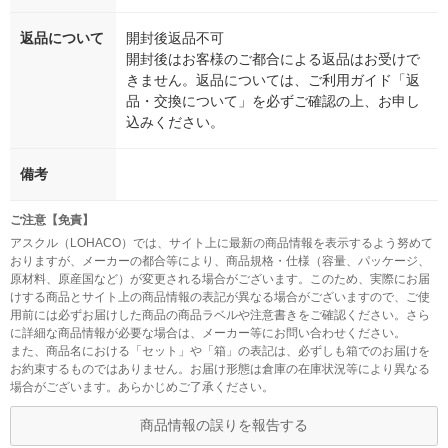
返品について
開封後返品不可
開封後はお客様のご都合による返品はお受けで
きません。返品については、ご利用ガイド「返
品・交換について」を必ずご確認の上、お申し
込みください。
備考
ご注意【免責】
アスクル（LOHACO）では、サイト上に最新の商品情報を表示するよう努めて
おりますが、メーカーの都合等により、商品規格・仕様（容量、パッケージ、
原材料、原産国など）が変更される場合がございます。このため、実際にお届
けする商品とサイト上の商品情報の表記が異なる場合がございますので、ご使
用前には必ずお届けした商品の商品ラベルや注意書きをご確認ください。さら
に詳細な商品情報が必要な場合は、メーカー等にお問い合わせください。
また、商品名における「セット」や「箱」の表記は、必ずしも箱でのお届けを
お約束するものではありません。お届け形態は倉庫の在庫状況等により異なる
場合がございます。あらかじめご了承ください。
商品情報の誤りを報告する