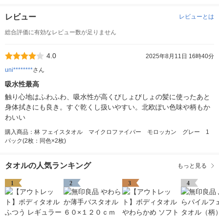
レビュー
レビューとは
総合評価に有効なレビュー数が足りません
4.0
2025年8月11日 16時40分
uni********
さん
吸水性最高
触り心地はふわふわ、吸水性が高くびしょびしょの髪に使ったあと
身体拭きにも良き。すぐ乾くし扱いやすい。北欧ぽい色味や柄もか
わいい
購入商品：林 フェイスタオル マイクロファイバー モロッカン グレー 1
パック(2枚：同色×2枚)
タオルの人気ランキング
もっと見る
1
2
3
4