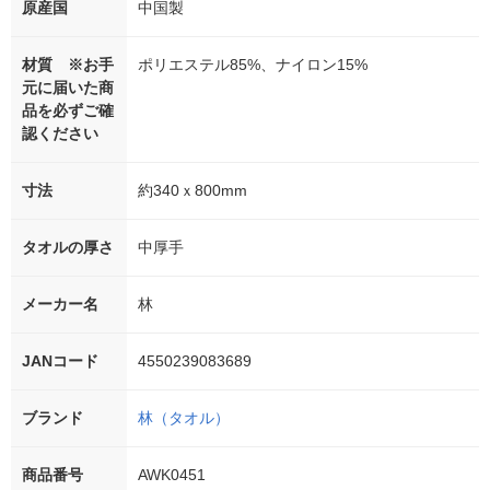
原産国
中国製
材質 ※お手
ポリエステル85%、ナイロン15%
元に届いた商
品を必ずご確
認ください
寸法
約340ｘ800mm
タオルの厚さ
中厚手
メーカー名
林
JANコード
4550239083689
ブランド
林（タオル）
商品番号
AWK0451