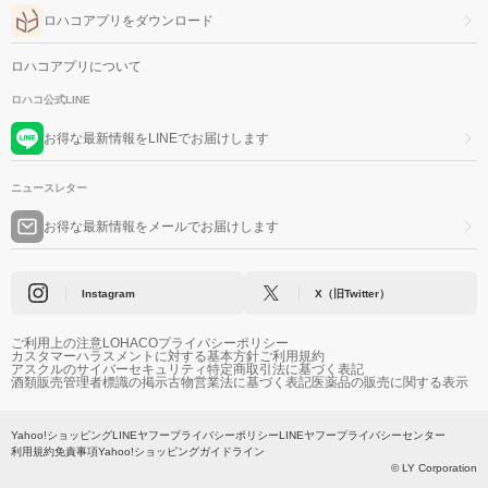
ロハコアプリをダウンロード
ロハコアプリについて
ロハコ公式LINE
お得な最新情報をLINEでお届けします
ニュースレター
お得な最新情報をメールでお届けします
Instagram
X（旧Twitter）
ご利用上の注意
LOHACOプライバシーポリシー
カスタマーハラスメントに対する基本方針
ご利用規約
アスクルのサイバーセキュリティ
特定商取引法に基づく表記
酒類販売管理者標識の掲示
古物営業法に基づく表記
医薬品の販売に関する表示
Yahoo!ショッピング
LINEヤフープライバシーポリシー
LINEヤフープライバシーセンター
利用規約
免責事項
Yahoo!ショッピングガイドライン
© LY Corporation