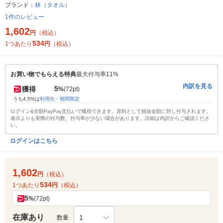
ブランド：
林（タオル）
1件のレビュー
1,602
円
（税込）
534
1つあたり
円
（税込）
お買い物でもらえる特典
最大付与率11%
内訳を見る
5
獲得
%
(72pt)
うち4.5%は
利用先・期間限定
ログイン&全額PayPay支払いで獲得できます。原則として税抜金額に対し付与されます。
表示よりも実際の付与数、付与率が少ない場合があります。詳細は内訳からご確認くださ
い。
ログインはこちら
1,602
円
（税込）
534
1つあたり
円
（税込）
5
%
(72pt)
在庫あり
1
数量