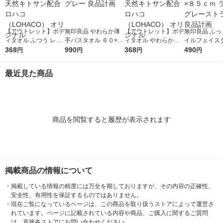
【アウトレット】ボデ
無印良品 やわらか薄
【アウトレット】ボデ
無印良品 ふっ
ィタオル ふつう レギ
手バスタオル ６０×１
ィタオル やわらかめ
イルフェイス
ュラー 天然キトサン
368
２０ｃｍ グレー 良品
990
ソフト 天然キトサン
368
（柄） ３４×
490
円
円
円
円
配合 ロハコ （LOHAC
計画
配合 ロハコ （LOHAC
ライトグレー
O） オリジナル
O） オリジナル
プ 良品計画
最近見た商品
商品を閲覧すると履歴が表示されます
掲載商品の情報について
・
掲載している情報の精度には万全を期しておりますが、その内容の正確性、
安全性、有用性を保証するものではありません。
・
現在ご覧になっているページは、この商品を取り扱うストアによって運営さ
れています。ページに記載されている内容や商品、ご購入に関するご質問
は、直接各ストアにお問い合わせください。