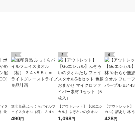
4
5
6
ディタ
無印良品 ふっくらパイルフ
【アウトレット】【Goエシ
【アウトレット】
ト 天然
ェイスタオル（柄） ３４×８
カル】ふぞろいのタオルた
カル】訳あり 林 
（LOH
５ｃｍ ライトグレーストラ
ち フェイスタオル5枚セット
撚糸バスタオル 
490
1,098
428
円
円
円
イプ 良品計画
色柄おまかせ マイクロファ
ワー パープル BJ44
イバー素材 1セット（5枚
枚
入）