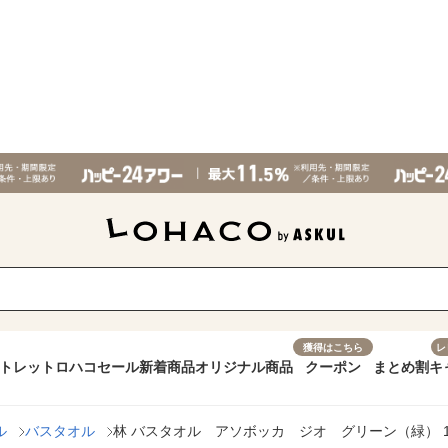
獲得はこちら
レ
トレット
ロハコセール
新着商品
オリジナル商品
クーポン
まとめ割
キ
ル
バスタオル
林 バスタオル アソボッカ ジオ グリーン（緑） 