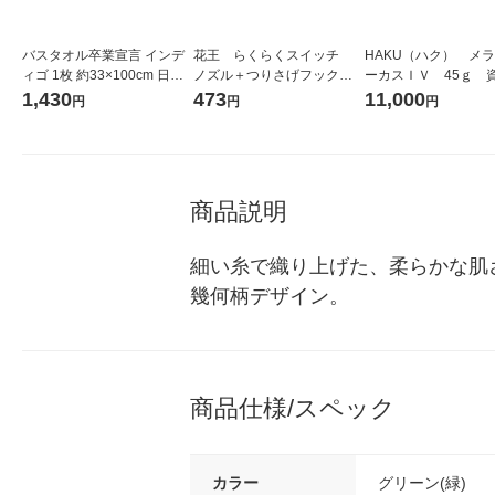
バスタオル卒業宣言 インデ
花王 らくらくスイッチ
HAKU（ハク） メ
ィゴ 1枚 約33×100cm 日本
ノズル＋つりさげフック
ーカスＩＶ 45ｇ 
製 本多タオル
セット
堂 おまけ付き
1,430
473
11,000
円
円
円
商品説明
細い糸で織り上げた、柔らかな肌ざ
幾何柄デザイン。
商品仕様/スペック
カラー
グリーン(緑)