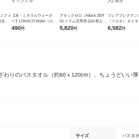
ラノフォ
【水・ミネラルウォータ
アタックゼロ（Attack ZER
フレアフレグランス 
資生
ー】LOHACO Water（ロハ
O) ドラム式専用 詰め替え メ
（イロカ） ネイ
コウォーター）2L ラベルレ
ガジャンボ 2300g 1セット
ーの香り 柔軟剤 
490
5,820
6,582
円
円
円
ス 1箱（5本入）（イチオ
（2個入) 洗濯洗剤 花王
特大 1200ml 1
シ） オリジナル
入) 花王
わりのバスタオル（約60ｘ120cm）。ちょうどいい
サイズ
バスタ