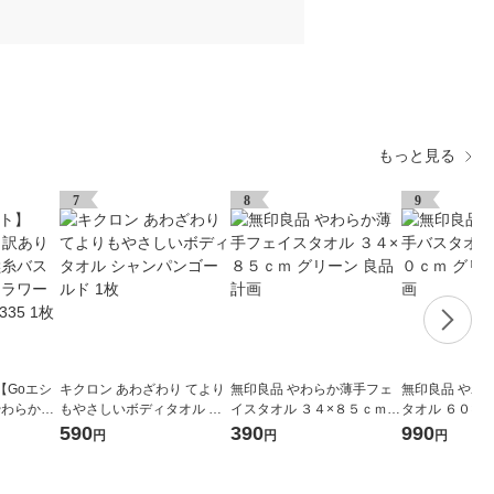
もっと見る
7
8
9
【Goエシ
キクロン あわざわり てより
無印良品 やわらか薄手フェ
無印良品 やわ
やわらか無
もやさしいボディタオル シ
イスタオル ３４×８５ｃｍ
タオル ６０×１
フローフラ
ャンパンゴールド 1枚
グリーン 良品計画
リーン 良品計
590
390
990
円
円
円
3335 1