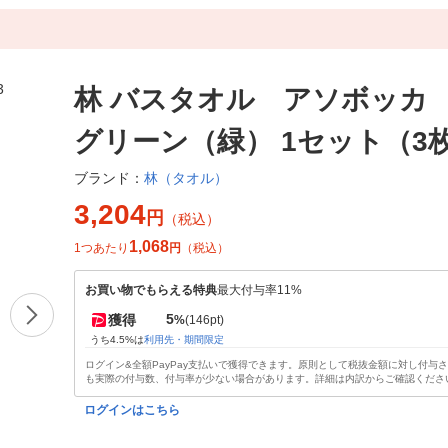
林 バスタオル アソボッ
グリーン（緑） 1セット（3
林（タオル）
ブランド：
3,204
円
（税込）
1,068
1つあたり
円
（税込）
お買い物でもらえる特典
最大付与率11%
5
獲得
%
(146pt)
うち4.5%は
利用先・期間限定
ログイン&全額PayPay支払いで獲得できます。原則として税抜金額に対し付与
も実際の付与数、付与率が少ない場合があります。詳細は内訳からご確認くださ
ログインはこちら