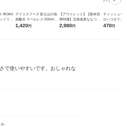
IROKA
アイリスフーズ 富士山の強
【アウトレット】【新米切
ティッシュペーパ
キッドリリ
炭酸水 ラベルレス 500ml 1
替特価】北海道産ななつぼ
ロハコオリジナ
詰め替え 超
箱（24本入）
し 無洗米 5kg 1袋 令和7年産
ックティッシュ
1,420
2,980
470
円
円
円
セット（5個
米 木徳神糧 オリジナル
リジナル 1セ
5個入×2パック
ル
厚さで使いやすいです。おしゃれな
オル