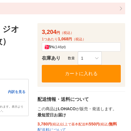
カ ジオ
3,204
円
（税込）
1,068
枚）
1つあたり
円
（税込）
5
%
(146pt)
在庫あり
1
数量
カートに入れる
内訳を見る
配送情報・送料について
されます。表示より
この商品は
LOHACO
が販売・発送します。
い。
最短翌日お届け
3,780
550
無料
円
(税込)以上で基本配送料
円
(税込)
配送料について