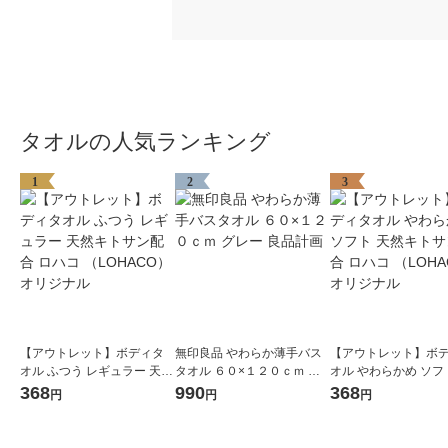
タオルの人気ランキング
1
2
3
【アウトレット】ボディタ
無印良品 やわらか薄手バス
【アウトレット】ボ
オル ふつう レギュラー 天然
タオル ６０×１２０ｃｍ グ
オル やわらかめ ソフ
キトサン配合 ロハコ （LOH
レー 良品計画
キトサン配合 ロハコ 
368
990
368
円
円
円
ACO） オリジナル
ACO） オリジナル