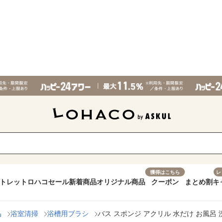
獲得はこちら
レ
トレット
ロハコセール
新着商品
オリジナル商品
クーポン
まとめ割
キ
品
浴室清掃
浴槽用ブラシ
バス スポンジ アクリル 水だけ お風呂 