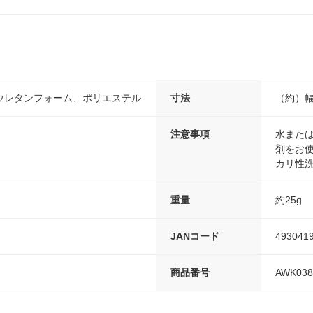
ウレタンフォーム、ポリエステル
寸法
（約）幅
注意事項
水また
剤をお
カリ性
重量
約25g
JANコード
493041
商品番号
AWK038