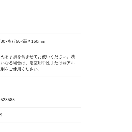
80×奥行50×高さ160mm
はぬるま湯を含ませてお使いください。洗
使いなる場合は、浴室用中性または弱アル
洗剤をご使用ください。
9523585
9