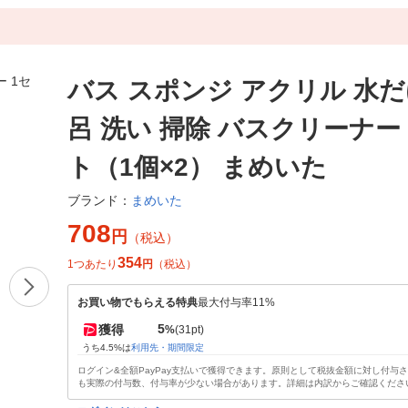
バス スポンジ アクリル 水だ
呂 洗い 掃除 バスクリーナー
ト（1個×2） まめいた
まめいた
ブランド：
708
円
（税込）
354
1つあたり
円
（税込）
お買い物でもらえる特典
最大付与率11%
5
獲得
%
(31pt)
うち4.5%は
利用先・期間限定
ログイン&全額PayPay支払いで獲得できます。原則として税抜金額に対し付与
も実際の付与数、付与率が少ない場合があります。詳細は内訳からご確認くださ