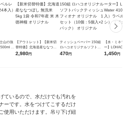
富士山の強
【アウトレット】【新米切
ティッシュペーパー 150組
【水・ミネラル
00ml 1
替特価】北海道産ななつぼ
ロハコオリジナルソフトパ
ー】LOHACO Wa
し 無洗米 5kg 1袋 令和7年産
ックティッシュ フィオナ オ
1箱（20本入
2,980
470
1,450
円
円
円
米 木徳神糧 オリジナル
リジナル 1セット（10個：
（イチオシ） 
5個入×2パック） オリジナ
ル
げているので、水だけでも汚れを
ナーです。水をつけてこするだけ
ご使用いただけます。吊り下げ紐