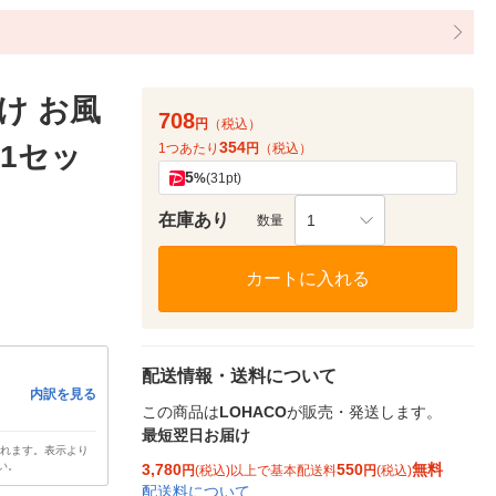
け お風
708
円
（税込）
354
 1セッ
1つあたり
円
（税込）
5
%
(31pt)
在庫あり
1
数量
カートに入れる
配送情報・送料について
内訳を見る
この商品は
LOHACO
が販売・発送します。
最短翌日お届け
されます。表示より
い。
3,780
550
無料
円
(税込)以上で基本配送料
円
(税込)
配送料について