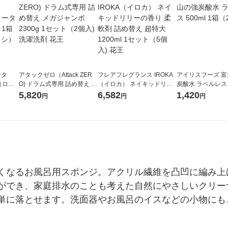
ータ
アタックゼロ（Attack ZER
フレアフレグランス IROKA
アイリスフーズ 
r（ロハ
O) ドラム式専用 詰め替え メ
（イロカ） ネイキッドリリ
炭酸水 ラベルレス 5
ベルレ
ガジャンボ 2300g 1セット
ーの香り 柔軟剤 詰め替え 超
箱（24本入）
5,820
6,582
1,420
円
円
円
チオ
（2個入) 洗濯洗剤 花王
特大 1200ml 1セット（5個
入) 花王
くなるお風呂用スポンジ。アクリル繊維を凸凹に編み上
ができ、家庭排水のことも考えた自然にやさしいクリー
単に落とせます。洗面器やお風呂のイスなどの小物にも
。