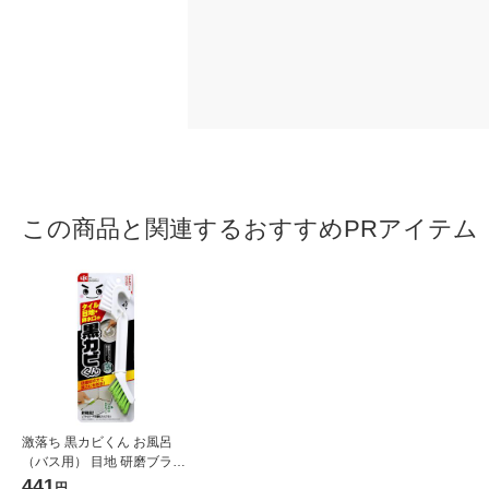
この商品と関連するおすすめPRアイテム
激落ち 黒カビくん お風呂
（バス用） 目地 研磨ブラシ
（研磨材入ブラシ＆ソフト
441
円