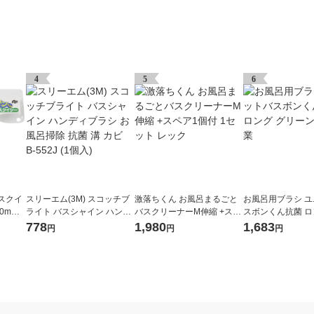
4
5
6
スクイ
スリーエム(3M) スコッチブ
激落ちくん お風呂まるごと
お風呂用ブラシ 
0mm
ライト バスシャイン ハンデ
バスクリーナーM伸縮 +スペ
スボンくん抗菌 ロ
ィブラシ お風呂掃除 抗菌 溝
ア1個付 1セット レック
ーン 山崎産業
778
1,980
1,683
円
円
円
カビ B-552J (1個入)