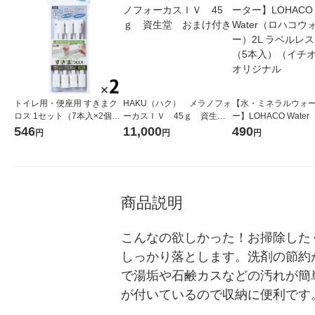
トイレ用・便座用 すきまク
HAKU（ハク） メラノフォ
【水・ミネラルウォ
ロス 1セット（7本入×2個）
ーカスＩＶ 45ｇ 資生
ー】LOHACO Wate
まめいた
堂 おまけ付き
コウォーター）2L ラ
546
11,000
490
円
円
円
ス 1箱（5本入）（イ
シ） オリジナル
商品説明
こんなの欲しかった！お掃除した
しっかり落とします。洗剤の節約
で湯垢や石鹸カスなどの汚れが簡
が付いているので収納に便利です