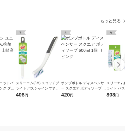
もっと見る
7
8
9
ユニットバ
スリーエム(3M) スコッチブ
ポンプボトル ディスペンサ
スリーエム(3M
ング グリ
ライト バスシャイン すきま
ー スクエア ボディソープ 60
ライト バスシ
ブラシ お風呂掃除 抗菌 目地
0ml 1個 リビング
クトブラシ お
408
420
808
円
円
円
壁 すきま B-511J (1個入)