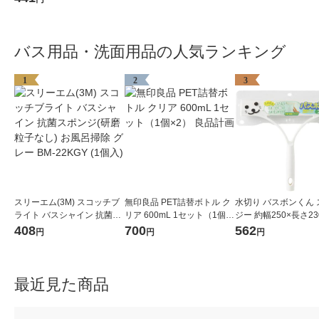
ブラシ） レック
バス用品・洗面用品の人気ランキング
1
2
3
スリーエム(3M) スコッチブ
無印良品 PET詰替ボトル ク
水切り バスボンくん 
ライト バスシャイン 抗菌ス
リア 600mL 1セット（1個×
ジー 約幅250×長さ23
ポンジ(研磨粒子なし) お風呂
2） 良品計画
山崎産業
408
700
562
円
円
円
掃除 グレー BM-22KGY (1個
入)
最近見た商品