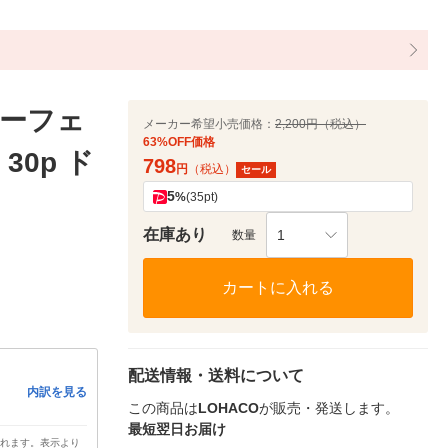
ーフェ
メーカー希望小売価格：
2,200円（税込）
63%OFF価格
0p ド
798
円
（税込）
セール
5
%
(35pt)
在庫あり
1
数量
カートに入れる
配送情報・送料について
内訳を見る
この商品は
LOHACO
が販売・発送します。
最短翌日お届け
されます。表示より