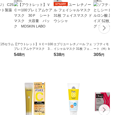
7
8
9
67%OFF
C25セラム
【アウトレット】ＶＣー100
エブリユー レチノール フェ
ソフティモ メ
プレミアムケアマスク 30
イシャルマスク 31枚 フェイ
ート（H）b ヒ
Ｐ シートマスク 大容
スマスク ドウシシャ
替 大きめサイズ
548
538
305
円
円
円
量 パック MDSKIN LABO
ンジング コー