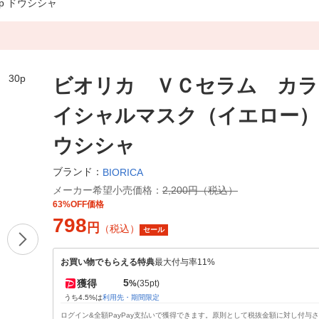
p ドウシシャ
ビオリカ ＶＣセラム カラ
イシャルマスク（イエロー） 3
ウシシャ
ブランド：
BIORICA
メーカー希望小売価格：
2,200円（税込）
63%OFF価格
798
円
（税込）
セール
お買い物でもらえる特典
最大付与率11%
5
獲得
%
(35pt)
うち4.5%は
利用先・期間限定
ログイン&全額PayPay支払いで獲得できます。原則として税抜金額に対し付与