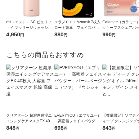
est（エスト） AC ピュリフ
メラノＣＣ＋Azmask 7枚入
Calamee（カラミー
ァイ マッサージウォッシュ
ロート製薬 フェイスパッ
クキープスクエアパック
170g 花王
ク 美白 ピュアビタミンC
枚入 1個 ロート製薬
4,950
880
990
円
円
円
用パック
こちらの商品もおすすめ
クリアターン 超濃厚保湿エ
EVERYYOU（エブリユー）
【数量限定】ソフティ
イジングケアマスクEX 40枚
高密着フェイスパウダ
ィープ クレンジング
入 大容量 フェイスマスク 乾
ー パールベージュ（ツ
240ml ポケモンデザ
848
698
843
円
円
円
燥 高保湿
ヤ） ドウシシャ
イク落とし