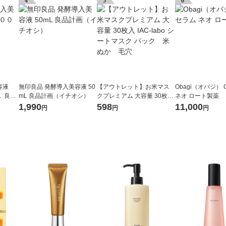
4
5
6
容液
無印良品 発酵導入美容液 50
【アウトレット】お米マス
Obagi（オバジ） 
 良品
mL 良品計画（イチオシ）
クプレミアム 大容量 30枚入
ネオ ロート製薬
IAC-labo シートマスク パッ
1,990
598
11,000
円
円
円
ク 米ぬか 毛穴