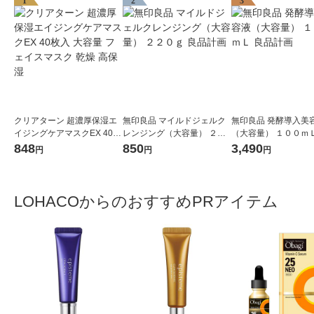
1
2
3
クリアターン 超濃厚保湿エ
無印良品 マイルドジェルク
無印良品 発酵導入美
イジングケアマスクEX 40枚
レンジング（大容量） ２２
（大容量） １００ｍＬ
入 大容量 フェイスマスク 乾
０ｇ 良品計画
計画
848
850
3,490
円
円
円
燥 高保湿
LOHACOからのおすすめPRアイテム