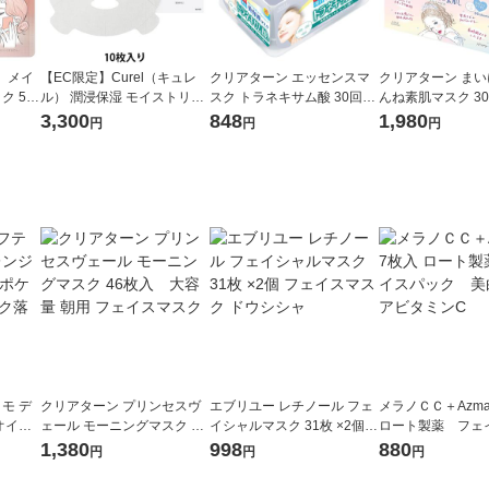
） メイ
【EC限定】Curel（キュレ
クリアターン エッセンスマ
クリアターン ま
 50
ル） 潤浸保湿 モイストリペ
スク トラネキサム酸 30回分
んね素肌マスク 
 部分
アシートマスク 10枚 花王
大容量 フェイス コーセーコ
コーセーコスメポ
3,300
848
1,980
円
円
円
スメポート
モ デ
クリアターン プリンセスヴ
エブリユー レチノール フェ
メラノＣＣ＋Azma
オイル
ェール モーニングマスク 46
イシャルマスク 31枚 ×2個
ロート製薬 フェ
イン メ
枚入 大容量 朝用 フェイス
フェイスマスク ドウシシャ
ク 美白 ピュア
1,380
998
880
円
円
円
マスク