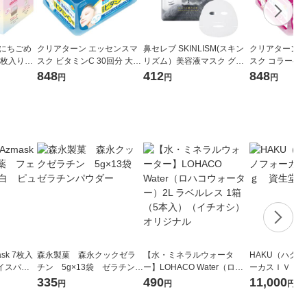
いにちごめ
クリアターン エッセンスマ
鼻セレブ SKINLISM(スキン
クリアターン 
30枚入り
スク ビタミンC 30回分 大容
リズム）美容液マスク グレ
スク コラーゲン
ート
量 しみ そばかす 美白
ー 高保湿 ハリ 敏感肌用 保
容量 ハリ 美
848
412
848
円
円
円
湿 シートマスク 1枚 フェイ
コスメポート
スマスク
sk 7枚入
森永製菓 森永クックゼラ
【水・ミネラルウォータ
HAKU（ハク
イスパッ
チン 5g×13袋 ゼラチンパ
ー】LOHACO Water（ロハ
ーカスＩＶ 4
ビタミンC
ウダー
コウォーター）2L ラベルレ
堂 おまけ付き
335
490
11,000
円
円
円
ス 1箱（5本入）（イチオ
シ） オリジナル