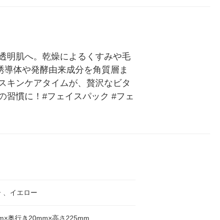
透明肌へ。乾燥によるくすみや毛
誘導体や発酵由来成分を角質層ま
スキンケアタイムが、贅沢なビタ
習慣に！#フェイスパック #フェ
 、イエロー
m×奥行き20mm×高さ225mm