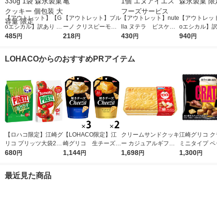
【アウトレット】【G
【アウトレット】ブル
【アウトレット】nute
【アウトレッ
oエシカル】訳あり チ
ーノ クリスピーモカ
lla ヌテラ ビスケッ
oエシカル】訳
ョコチップクッキー 3
485
ブラウニー 60g 1個
218
トＴー３（５パック）
430
ーンライト 33
940
円
円
円
円
30g 1袋 森永製菓 ク
尾賀亀
1個 エヌアイエスフー
森永製菓 限定
ッキー 個包装 大容量
ズサービス
LOHACOからのおすすめPRアイテム
限定
【ロハコ限定】江崎グ
【LOHACO限定】江
クリームサンドクッキ
江崎グリコ ク
リコ プリッツ大袋2種
崎グリコ 生チーズの
ー カジュアルギフト
ミニタイプ ペ
セット（旨サラダ、熟
680
チーザ 2種アソートセ
1,144
ビスコ GIFTBOX 1
1,698
ベーコン 20
1,300
円
円
円
円
トマト×各1袋） プ
ット
個
つまみ スナ
レッツェル スナック
（イチオシ）
最近見た商品
菓子 おつまみ