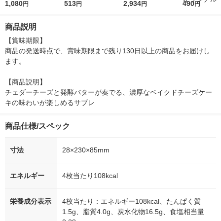
和菓子 羊羹 ロカボ
1,080
513
ル 28枚 1個 アン
2,934
r（ロハコウォ
490
円
円
円
円
トステラ 手土産 ギ
ー）2L ラベル
フト 母の日 父の
箱（5本入）
商品説明
日 敬老の日
シ） オリジナ
【賞味期限】

商品の発送時点で、賞味期限まで残り130日以上の商品をお届けし
ます。

【商品説明】

チェダーチーズと発酵バターが奏でる、濃厚なベイクドチーズケー
キの味わいが楽しめるサブレ
商品仕様/スペック
寸法
28×230×85mm
エネルギー
4枚当たり108kcal
栄養成分表示
4枚当たり：エネルギー108kcal、たんぱく質
1.5g、脂質4.0g、炭水化物16.5g、食塩相当量