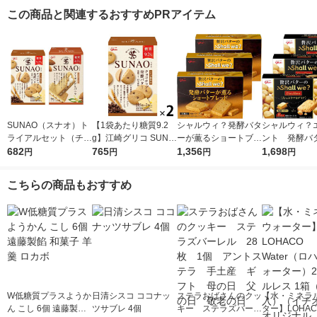
この商品と関連するおすすめPRアイテム
SUNAO（スナオ）ト
【1袋あたり糖質9.2
シャルウィ？発酵バタ
シャルウィ？
ライアルセット（チョ
g】江崎グリコ SUNA
ーが薫るショートブレ
ント 発酵バ
コチップ、アーモンド
682
O（スナオ）ビスケッ
765
ッド 3箱 江崎グリ
1,356
箱 江崎グリ
1,698
円
円
円
円
＆バニラ クリームサ
ト＜チョコチップ＆発
コ クッキー ビスケ
キー ビスケ
ンド2種×1箱）江崎グ
酵バター＞62g 2個 低
ット
こちらの商品もおすすめ
リコ クッキー ロカ
糖質 糖質オフ
ボ
W低糖質プラスようか
日清シスコ ココナッ
ステラおばさんのクッ
【水・ミネラ
ん こし 6個 遠藤製餡
ツサブレ 4個
キー ステラズバーレ
ター】LOHACO