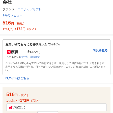
会社
ブランド：
ココナッツサブレ
1件のレビュー
516
円
（税込）
172
1つあたり
円
（税込）
お買い物でもらえる特典
最大付与率16%
内訳を見る
5
獲得
%
(22pt)
うち4.5%は
利用先・期間限定
ログイン&全額PayPay支払いで獲得できます。原則として税抜金額に対し付与されます。
表示よりも実際の付与数、付与率が少ない場合があります。詳細は内訳からご確認くださ
い。
ログインはこちら
516
円
（税込）
172
1つあたり
円
（税込）
5
%
(22pt)