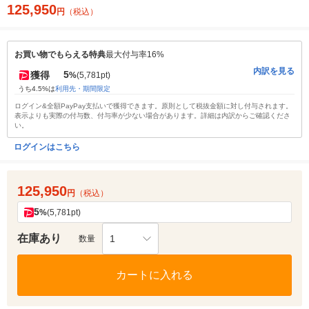
125,950
円
（税込）
お買い物でもらえる特典
最大付与率16%
内訳を見る
5
獲得
%
(5,781pt)
うち4.5%は
利用先・期間限定
ログイン&全額PayPay支払いで獲得できます。原則として税抜金額に対し付与されます。
表示よりも実際の付与数、付与率が少ない場合があります。詳細は内訳からご確認くださ
い。
ログインはこちら
125,950
円
（税込）
5
%
(5,781pt)
在庫あり
1
数量
カートに入れる