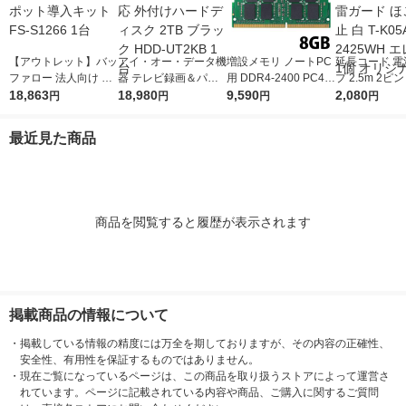
【アウトレット】バッ
アイ・オー・データ機
増設メモリ ノートPC
延長コード 電
ファロー 法人向け フ
器 テレビ録画＆パソ
用 DDR4-2400 PC4-1
プ 2.5m 2ピ
リースポット導入キッ
18,863
コン両対応 外付けハ
18,980
9200 8GB S.O.DIMM
9,590
スイッチ付 雷
2,080
円
円
円
円
ト FS-S1266 1台
ードディスク 2TB ブ
エレコム 1個
ほこり防止 白 T
ラック HDD-UT2KB 1
-2425WH エ
最近見た商品
台
個 オリジナル
商品を閲覧すると履歴が表示されます
掲載商品の情報について
・
掲載している情報の精度には万全を期しておりますが、その内容の正確性、
安全性、有用性を保証するものではありません。
・
現在ご覧になっているページは、この商品を取り扱うストアによって運営さ
れています。ページに記載されている内容や商品、ご購入に関するご質問