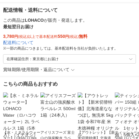
配送情報・送料について
この商品は
LOHACO
が販売・発送します。
最短翌日お届け
3,780
550
無料
円
(税込)以上で基本配送料
円
(税込)
配送料について
※
一部の商品につきましては、基本配送料を当社が負担いたします。
在庫確認住所：東京都にお届け
賞味期限/使用期限・返品について
こちらの商品もおすすめ
【水・ミネラルウォー
アイリスフーズ 富士
【アウトレット】【新
ティッシュペー
ター】LOHACO Wate
山の強炭酸水 ラベル
米切替特価】北海道産
50組 ロハコ