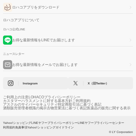
ロハコアプリをダウンロード
ロハコアプリについて
ロハコ公式LINE
お得な最新情報をLINEでお届けします
ニュースレター
お得な最新情報をメールでお届けします
Instagram
X（旧Twitter）
ご利用上の注意
LOHACOプライバシーポリシー
カスタマーハラスメントに対する基本方針
ご利用規約
アスクルのサイバーセキュリティ
特定商取引法に基づく表記
酒類販売管理者標識の掲示
古物営業法に基づく表記
医薬品の販売に関する表示
Yahoo!ショッピング
LINEヤフープライバシーポリシー
LINEヤフープライバシーセンター
利用規約
免責事項
Yahoo!ショッピングガイドライン
© LY Corporation