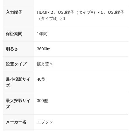
入力端子
HDMI×２、USB端子（タイプA）×１、USB端子
（タイプB）×１
保証期間
1年間
明るさ
3600lm
設置タイプ
据え置き
最小投影サイ
40型
ズ
最大投影サイ
300型
ズ
メーカー名
エプソン