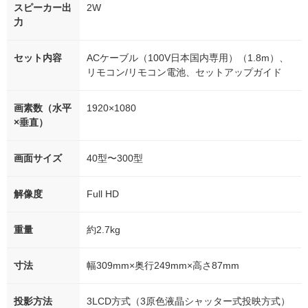
スピーカー出
2W
力
セット内容
ACケーブル（100V日本国内専用）（1.8m）、
リモコン/リモコン電池、セットアップガイド
画素数（水平
1920×1080
×垂直）
画面サイズ
40型〜300型
解像度
Full HD
重量
約2.7kg
寸法
幅309mm×奥行249mm×高さ87mm
投影方法
3LCD方式（3原色液晶シャッター式投映方式）