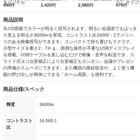
r（ロハコウォータ
490
レス 500ml 1箱（24
1,420
ななつぼし 無洗米 5k
2,980
ルソフトパッ
470
円
円
円
円
ー）2L ラベルレス 1
本入）
g 1袋 令和7年産 米 木
シュ フィオナ
箱（5本入）（イチオ
徳神糧 オリジナル
ナル 1セット
商品説明
シ） オリジナル
個：5個入×2
オリジナル
3LCD搭載でカラーが明るく投写されます。明るい会議室でもはっき
り見える明るさ3600lmを実現。コントラスト比16000：1でメリハ
リのある映像投写ができます。コンパクトで持ち運びもラクラク、
小型サイズ＆重さ2．7Ｋｇ。面倒な操作が不要なUSBディスプレイ
を搭載。USBケーブルを差し込むだけで映像・音声を転送でき、ス
ライド式ヨコ台形補正により台形補正もカンタン。会議やプレゼン
の準備がスムーズにできます。また機器の接続状況や、よく使う機
能の呼び出しが簡単にできる「ホーム画面」も便利です。
商品仕様/スペック
輝度
3600lm
コントラスト
16,000:1
比