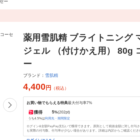
ーセー
薬用雪肌精 ブライトニング 
ジェル （付けかえ用） 80g
ー
雪肌精
ブランド：
4,400
円
（税込）
お買い物でもらえる特典
最大付与率7%
5
獲得
%
(202pt)
うち4.5%は
利用先・期間限定
ログイン&全額PayPay支払いで獲得できます。原則として税抜金額に対し付与
も実際の付与数、付与率が少ない場合があります。詳細は内訳からご確認くださ