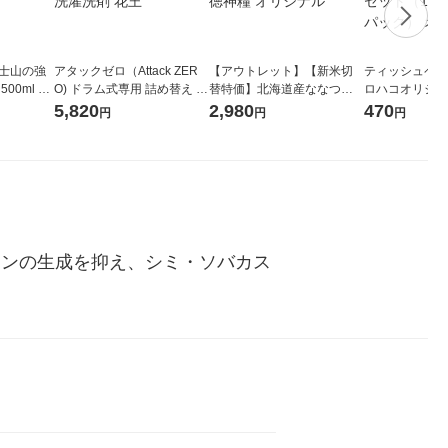
富士山の強
アタックゼロ（Attack ZER
【アウトレット】【新米切
ティッシュペーパ
00ml 1
O) ドラム式専用 詰め替え メ
替特価】北海道産ななつぼ
ロハコオリジナ
ガジャンボ 2300g 1セット
し 無洗米 5kg 1袋 令和7年産
ックティッシュ
5,820
2,980
470
円
円
円
（2個入) 洗濯洗剤 花王
米 木徳神糧 オリジナル
リジナル 1セ
5個入×2パック
ル
ニンの生成を抑え、シミ・ソバカス