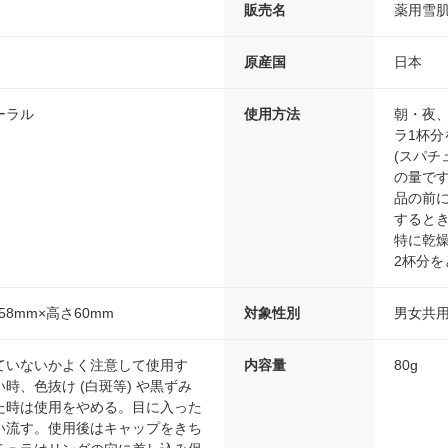
販売名
薬用雪肌
原産国
日本
ーラル
使用方法
朝・夜
ラ1杯
(スパチ
の量です
品の前
すると
特に乾
2杯分
58mm×高さ60mm
対象性別
男女共
ていないかよく注意して使用す
内容量
80g
時、色抜け (白斑等) や黒ずみ
た時は使用をやめる。目に入った
い流す。使用後はキャップをきち