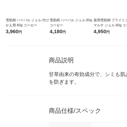
雪肌精 ハーバル ジェル 付け
雪肌精 ハーバル ジェル 80g
薬用雪肌精 ブライト
かえ用 80g コーセー
コーセー
マルチ ジェル 80g 
3,960
4,180
4,950
円
円
円
商品説明
甘草由来の有効成分で、シミも肌
を防ぎます。
商品仕様/スペック