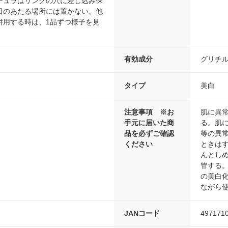
チュラはリングの穴に差し込み保
日のあたる場所には置かない。他
併用する時は、1品ずつ様子を見
。
有効成分
グリチ
タイプ
美白
注意事項 ※お
肌に異
手元に届いた商
る。肌に
品を必ずご確認
等の異
ください
ときは
んとし
管する
の美白
ながら
JANコード
497171