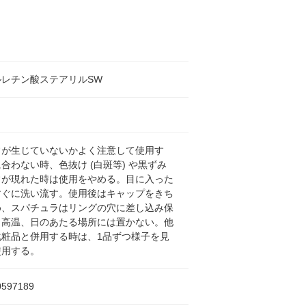
ルレチン酸ステアリルSW
常が生じていないかよく注意して使用す
合わない時、色抜け (白斑等) や黒ずみ
常が現れた時は使用をやめる。目に入った
すぐに洗い流す。使用後はキャップをきち
め、スパチュラはリングの穴に差し込み保
。高温、日のあたる場所には置かない。他
化粧品と併用する時は、1品ずつ様子を見
使用する。
0597189