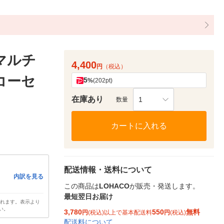
マルチ
4,400
円
（税込）
 コーセ
5
%
(202pt)
在庫あり
1
数量
カートに入れる
配送情報・送料について
内訳を見る
この商品は
LOHACO
が販売・発送します。
最短翌日お届け
されます。表示より
い。
3,780
550
無料
円
(税込)以上で基本配送料
円
(税込)
配送料について