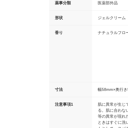
薬事分類
医薬部外品
形状
ジェルクリーム
香り
ナチュラルフロ
寸法
幅58mm×奥行き
注意事項1
肌に異常が生じ
る。肌に合わない
等の異常が現れ
ときはすぐに洗