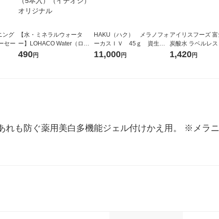
ニング
【水・ミネラルウォータ
HAKU（ハク） メラノフォ
アイリスフーズ 
コーセー
ー】LOHACO Water（ロハ
ーカスＩＶ 45ｇ 資生
炭酸水 ラベルレス 5
コウォーター）2L ラベルレ
堂 おまけ付き
箱（24本入）
490
11,000
1,420
円
円
円
ス 1箱（5本入）（イチオ
シ） オリジナル
あれも防ぐ薬用美白多機能ジェル付けかえ用。 ※メラ