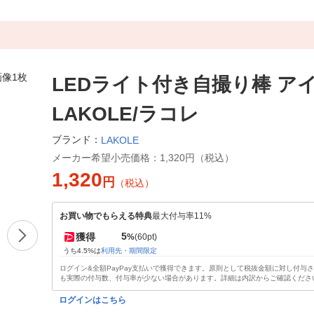
LEDライト付き自撮り棒 ア
LAKOLE/ラコレ
ブランド：
LAKOLE
メーカー希望小売価格：
1,320円（税込）
1,320
円
（税込）
お買い物でもらえる特典
最大付与率11%
5
獲得
%
(60pt)
うち4.5%は
利用先・期間限定
ログイン&全額PayPay支払いで獲得できます。原則として税抜金額に対し付与
も実際の付与数、付与率が少ない場合があります。詳細は内訳からご確認くださ
ログインはこちら