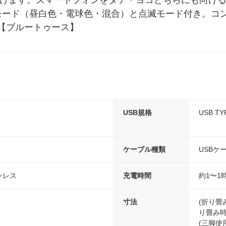
ただけます。スマートフォンをタテ・ヨコどちらにも向け
モード（昼白色・電球色・混合）と点滅モード付き。コ
【ブルートゥース】
USB規格
USB TY
ケーブル種類
USBケ
ンレス
充電時間
約1〜1
寸法
(折り畳み
り畳み時)
(三脚使用