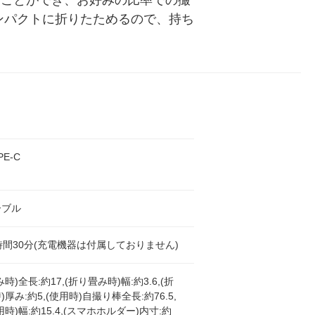
ることができ、お好みの比率での撮
ンパクトに折りたためるので、持ち
PE-C
ーブル
時間30分(充電機器は付属しておりません)
時)全長:約17,(折り畳み時)幅:約3.6,(折
厚み:約5,(使用時)自撮り棒全長:約76.5,
時)幅:約15.4,(スマホホルダー)内寸:約