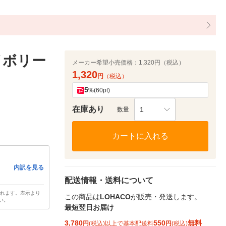
イボリー
メーカー希望小売価格：
1,320円（税込）
1,320
円
（税込）
5
%
(60pt)
在庫あり
1
数量
カートに入れる
内訳を見る
配送情報・送料について
されます。表示より
この商品は
LOHACO
が販売・発送します。
い。
最短翌日お届け
3,780
550
無料
円
(税込)以上で基本配送料
円
(税込)