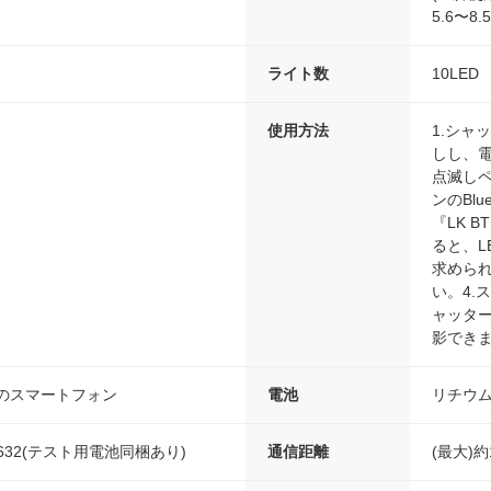
5.6〜8.
ライト数
10LED
使用方法
1.シャ
しし、電
点滅しペ
ンのBl
『LK 
ると、L
求められ
い。4.
ャッタ
影でき
以内のスマートフォン
電池
リチウム
632(テスト用電池同梱あり)
通信距離
(最大)約