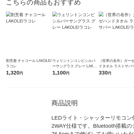
こちらの商品もおすすめ
割烹着 チャコール LAKOLE/
ウェリントンコンビシルバ
（世界の名作）ガー
ラコレ
ーサングラス グレー LAKOL
ドタオル ラストサパー
E/ラコレ
OLE/ラコレ
1,320
1,100
330
円
円
円
商品説明
LEDライト・シャッターリモコ
2WAY仕様です。Bluetoot