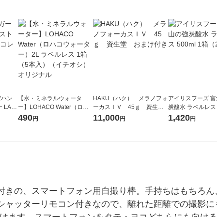
ゼハン
【水・ミネラルウォータ
HAKU（ハク） メラノフォ
アイリスフーズ 
 LAK
ー】LOHACO Water（ロハ
ーカスＩＶ 45ｇ 資生
炭酸水 ラベルレス 5
コウォーター）2L ラベルレ
堂 おまけ付き
箱（24本入）
490
11,000
1,420
円
円
円
ス 1箱（5本入）（イチオ
シ） オリジナル
ン付きの、スマートフォン用自撮り棒。手持ちはもちろ
h搭載のシャッターリモコン付きなので、離れた距離での撮