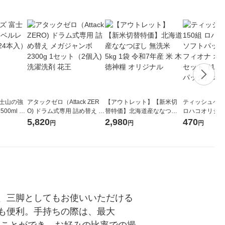
富士山の強
アタックゼロ（Attack ZER
【アウトレット】【新米切
ティッシュペーパ
00ml 1
O) ドラム式専用 詰め替え メ
替特価】北海道産ななつぼ
ロハコオリジナ
ガジャンボ 2300g 1セット
し 無洗米 5kg 1袋 令和7年産
ックティッシュ
5,820
2,980
470
円
円
円
（2個入) 洗濯洗剤 花王
米 木徳神糧 オリジナル
リジナル 1セ
5個入×2パック
ル
ん、三脚としてもお使いいただける
影にも便利。手持ちの際は、最大