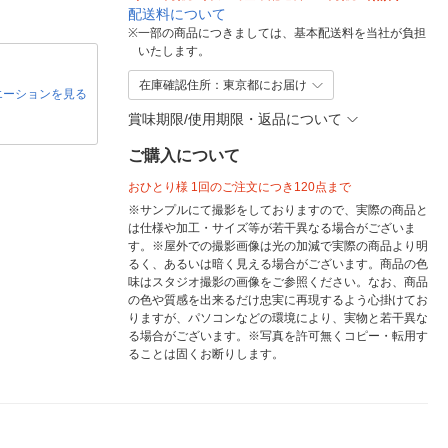
配送料について
※
一部の商品につきましては、基本配送料を当社が負担
いたします。
在庫確認住所：東京都にお届け
エーションを見る
賞味期限/使用期限・返品について
ご購入について
おひとり様 1回のご注文につき120点まで
※サンプルにて撮影をしておりますので、実際の商品と
は仕様や加工・サイズ等が若干異なる場合がございま
す。※屋外での撮影画像は光の加減で実際の商品より明
るく、あるいは暗く見える場合がございます。商品の色
味はスタジオ撮影の画像をご参照ください。なお、商品
の色や質感を出来るだけ忠実に再現するよう心掛けてお
りますが、パソコンなどの環境により、実物と若干異な
る場合がございます。※写真を許可無くコピー・転用す
ることは固くお断りします。