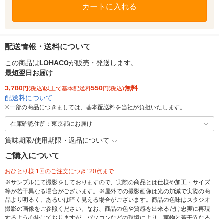
カートに入れる
配送情報・送料について
この商品は
LOHACO
が販売・発送します。
最短翌日お届け
3,780
550
無料
円
(税込)以上で基本配送料
円
(税込)
配送料について
※
一部の商品につきましては、基本配送料を当社が負担いたします。
在庫確認住所：東京都にお届け
賞味期限/使用期限・返品について
ご購入について
おひとり様 1回のご注文につき120点まで
※サンプルにて撮影をしておりますので、実際の商品とは仕様や加工・サイズ
等が若干異なる場合がございます。※屋外での撮影画像は光の加減で実際の商
品より明るく、あるいは暗く見える場合がございます。商品の色味はスタジオ
撮影の画像をご参照ください。なお、商品の色や質感を出来るだけ忠実に再現
するよう心掛けておりますが、パソコンなどの環境により、実物と若干異なる