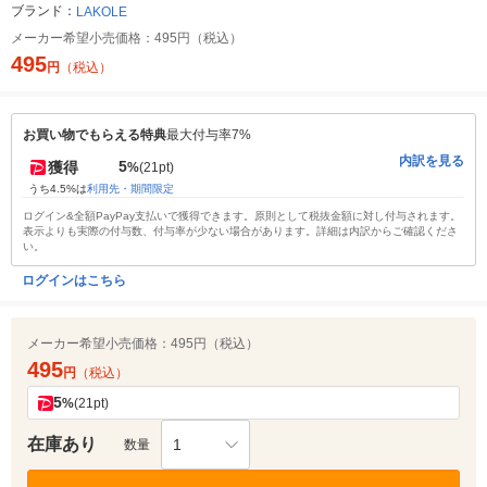
ブランド：
LAKOLE
メーカー希望小売価格：
495円（税込）
495
円
（税込）
お買い物でもらえる特典
最大付与率7%
内訳を見る
5
獲得
%
(21pt)
うち4.5%は
利用先・期間限定
ログイン&全額PayPay支払いで獲得できます。原則として税抜金額に対し付与されます。
表示よりも実際の付与数、付与率が少ない場合があります。詳細は内訳からご確認くださ
い。
ログインはこちら
メーカー希望小売価格：
495円（税込）
495
円
（税込）
5
%
(21pt)
在庫あり
1
数量