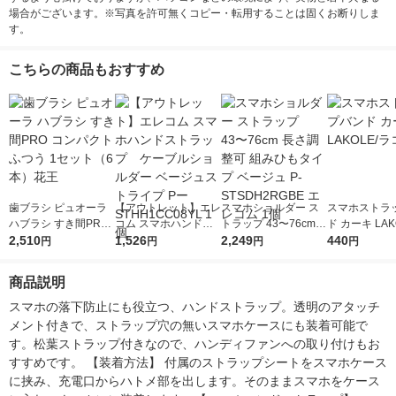
場合がございます。※写真を許可無くコピー・転用することは固くお断りしま
す。
こちらの商品もおすすめ
歯ブラシ ピュオーラ
【アウトレット】エレ
スマホショルダー ス
スマホストラ
ハブラシ すき間PRO
コム スマホハンドス
トラップ 43〜76cm
ド カーキ LAK
コンパクト ふつう 1
2,510
トラップ ケーブルシ
1,526
長さ調整可 組みひも
2,249
コレ
440
円
円
円
円
セット（6本）花王
ョルダー ベージュス
タイプ ベージュ P-ST
トライプ PーSTHH1C
SDH2RGBE エレコム
商品説明
C08YL 1個
1個
スマホの落下防止にも役立つ、ハンドストラップ。透明のアタッチ
メント付きで、ストラップ穴の無いスマホケースにも装着可能で
す。松葉ストラップ付きなので、ハンディファンへの取り付けもお
すすめです。 【装着方法】 付属のストラップシートをスマホケース
に挟み、充電口からハトメ部を出します。そのままスマホをケース