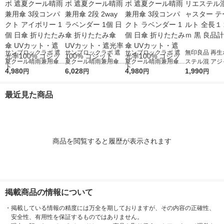
サンブロックラボ 遮
サンブロックラボ 遮
サンブロックラボ 遮
無印良品 再生
夏クール晴雨兼用傘 3
夏クール晴雨兼用傘 2
夏クール晴雨兼用傘 3
ステル混 アジ
段コンパクト アイボ
4,980
段 2way ラベンダー 1
6,028
段コンパクト ラベン
4,980
ー テープベル
1,990
円
円
円
円
リー 1個 日傘 折りた
個 日傘 折りたたみ傘
ダー 1個 日傘 折りた
１２５ｃｍ 黒
たみ傘 UVカット・遮
UVカット・遮光率10
たみ傘 UVカット・遮
画
最近見た商品
光率100% コジット
0% コジット
光率100% コジット
商品を閲覧すると履歴が表示されます
掲載商品の情報について
・
掲載している情報の精度には万全を期しておりますが、その内容の正確性、
安全性、有用性を保証するものではありません。