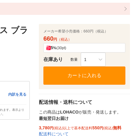
ス ブラ
メーカー希望小売価格：
660円（税込）
660
円
（税込）
5
%
(30pt)
在庫あり
1
数量
カートに入れる
内訳を見る
配送情報・送料について
されます。表示より
この商品は
LOHACO
が販売・発送します。
い。
最短翌日お届け
3,780
550
無料
円
(税込)以上で基本配送料
円
(税込)
配送料について