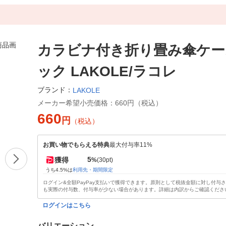
カラビナ付き折り畳み傘ケー
ック LAKOLE/ラコレ
ブランド：
LAKOLE
メーカー希望小売価格：
660円（税込）
660
円
（税込）
お買い物でもらえる特典
最大付与率11%
5
獲得
%
(30pt)
うち4.5%は
利用先・期間限定
ログイン&全額PayPay支払いで獲得できます。原則として税抜金額に対し付与
も実際の付与数、付与率が少ない場合があります。詳細は内訳からご確認くださ
ログインはこちら
バリエーション