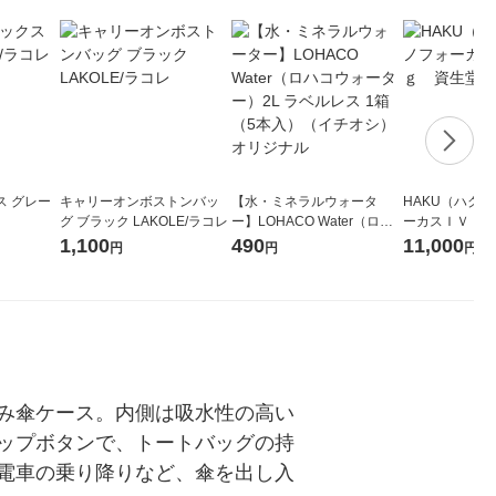
ス グレー
キャリーオンボストンバッ
【水・ミネラルウォータ
HAKU（ハク
グ ブラック LAKOLE/ラコレ
ー】LOHACO Water（ロハ
ーカスＩＶ 4
コウォーター）2L ラベルレ
堂 おまけ付き
1,100
490
11,000
円
円
円
ス 1箱（5本入）（イチオ
シ） オリジナル
み傘ケース。内側は吸水性の高い
ップボタンで、トートバッグの持
電車の乗り降りなど、傘を出し入