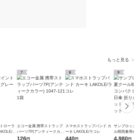
もっと見る
7
8
9
ントローラ
エコー金属 携帯ストラップ
スマホストラップバンド カ
サンブロックラ
KOLE/ラ
パーツ7P(アンティークカラ
ーキ LAKOLE/ラコレ
ル晴雨兼用傘 
ー) 1047-121 1袋
ブルー 1個 日
126
440
4,980
円
円
円