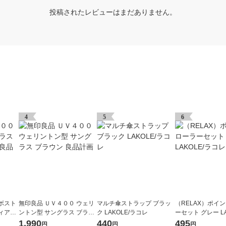
投稿されたレビューはまだありません。
4
5
6
ボスト
無印良品 ＵＶ４００ ウェリ
マルチ傘ストラップ ブラッ
（RELAX）ポイ
ィアム
ントン型 サングラス ブラウ
ク LAKOLE/ラコレ
ーセット グレー LA
ン 良品計画
コレ
1,990
440
495
円
円
円