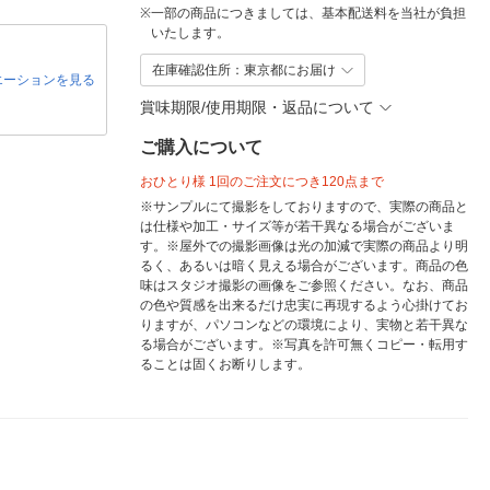
※
一部の商品につきましては、基本配送料を当社が負担
いたします。
在庫確認住所：東京都にお届け
エーションを見る
賞味期限/使用期限・返品について
ご購入について
おひとり様 1回のご注文につき120点まで
※サンプルにて撮影をしておりますので、実際の商品と
は仕様や加工・サイズ等が若干異なる場合がございま
す。※屋外での撮影画像は光の加減で実際の商品より明
るく、あるいは暗く見える場合がございます。商品の色
味はスタジオ撮影の画像をご参照ください。なお、商品
の色や質感を出来るだけ忠実に再現するよう心掛けてお
りますが、パソコンなどの環境により、実物と若干異な
る場合がございます。※写真を許可無くコピー・転用す
ることは固くお断りします。