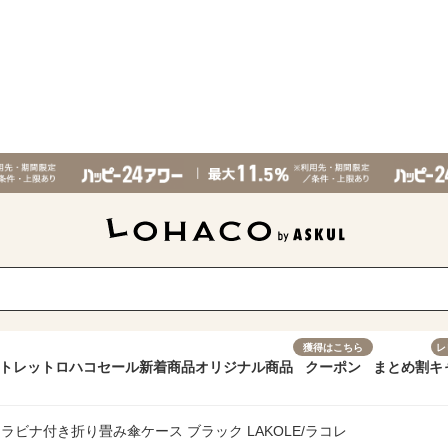
獲得はこちら
レ
トレット
ロハコセール
新着商品
オリジナル商品
クーポン
まとめ割
キ
ラビナ付き折り畳み傘ケース ブラック LAKOLE/ラコレ