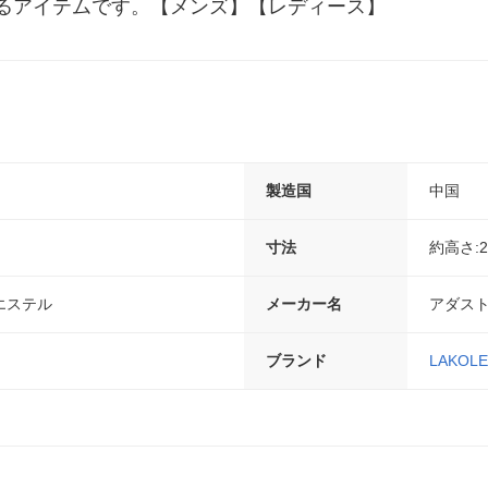
るアイテムです。【メンズ】【レディース】
製造国
中国
寸法
約高さ:29
エステル
メーカー名
アダス
ブランド
LAKOLE