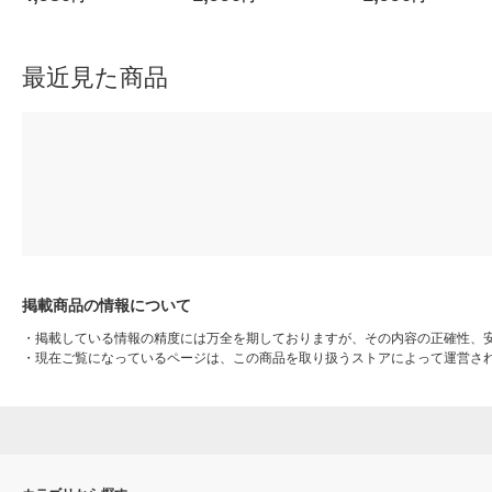
たみ傘 UVカット・遮光率10
0% コジット
最近見た商品
掲載商品の情報について
・
掲載している情報の精度には万全を期しておりますが、その内容の正確性、
・
現在ご覧になっているページは、この商品を取り扱うストアによって運営さ