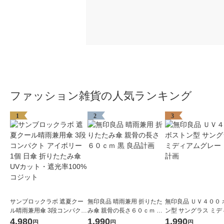
ファッション雑貨の人気ランキング
1
2
3
サンブロックラボ 遮夏クー
無印良品 晴雨兼用 折りたた
無印良品 ＵＶ４００ 
ル晴雨兼用傘 3段コンパクト
み傘 親骨の長さ６０ｃｍ 黒
ン型 サングラス ミデ
アイボリー 1個 日傘 折りた
良品計画
グレー 良品計画
4,980
1,990
1,990
円
円
円