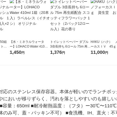
50組
【水・ミネラルウォータ
トイレットペーパー ダブル
HAKU（ハク） 
フトパ
ー】LOHACO Water 410ml
3倍長持ち 6ロール 75m 再生
ーカスＩＶ 45ｇ
ナ オ
1箱（20本入）ラベルレス
紙配合 スコッティフラワー
堂 おまけ付き
1,450
1,376
11,000
円
円
円
10個：
（イチオシ） オリジナル
パック 1セット（2パック12
リジナ
ロール入）花の香り
対応のステンレス保存容器。本体が軽いのでランチボッ
やにおいが移りずらく、汚れを落としやすいのも嬉しい
量：650ml ■耐冷耐熱温度：（フタ）ー30℃〜110℃
体のみ可、蓋・パッキン不可） ■食洗機、IH、直火：