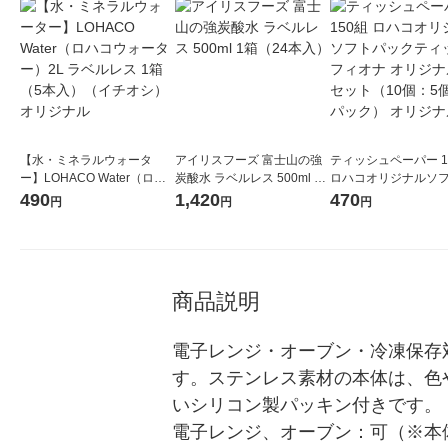
【水・ミネラルウォータ
アイリスフーズ 富士山の強
ティッシュペーパー 1
ー】LOHACO Water（ロハ
炭酸水 ラベルレス 500ml 1
ロハコオリジナルソ
コウォーター）2L ラベルレ
箱（24本入）
ックティッシュ フィオ
490
1,420
470
円
円
円
ス 1箱（5本入）（イチオ
リジナル 1セット（
シ） オリジナル
5個入×2パック） オ
ル
商品説明
電子レンジ・オーブン・冷凍保存
す。ステンレス素材の本体は、色
いシリコン製パッキン付きです。 ■容
電子レンジ、オーブン：可（※本