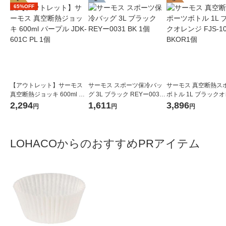
65%OFF
【アウトレット】サーモス
サーモス スポーツ保冷バッ
サーモス 真空断熱ス
真空断熱ジョッキ 600ml パ
グ 3L ブラック REYー0031
ボトル 1L ブラック
ープル JDK-601C PL 1個
BK 1個
FJS-1000F BKOR1個
2,294
1,611
3,896
円
円
円
LOHACOからのおすすめPRアイテム