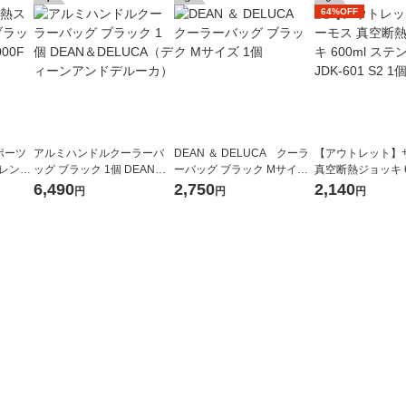
64%OFF
ポーツ
アルミハンドルクーラーバ
DEAN ＆ DELUCA クーラ
【アウトレット】
オレンジ
ッグ ブラック 1個 DEAN＆D
ーバッグ ブラック Mサイズ
真空断熱ジョッキ 6
ELUCA（ディーンアンドデ
1個
テンレス2 JDK-601
6,490
2,750
2,140
円
円
円
ルーカ）