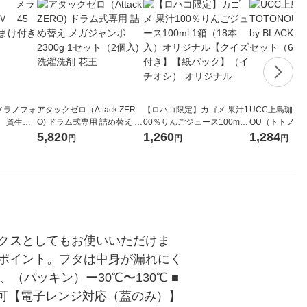
メラノフォ
アタックゼロ（Attack ZER
【ロハコ限定】カゴメ 果汁1
UCC上島珈琲 U
 資生
O) ドラム式専用 詰め替え メ
00％りんごジュース100ml 1
OU（トトノウ） 
ガジャンボ 2300g 1セット
箱（18本入）オリジナル
無糖 500ml 
5,820
1,260
1,284
円
円
円
（2個入) 洗濯洗剤 花王
【クイズ付き】【紙パッ
ク】（イチオシ） オリジナ
ル
クスとしてもお使いいただけま
ポイント。フタは中身が漏れにく
、（パッキン）ー30℃〜130℃ ■
不可【電子レンジ対応（蓋のみ）】