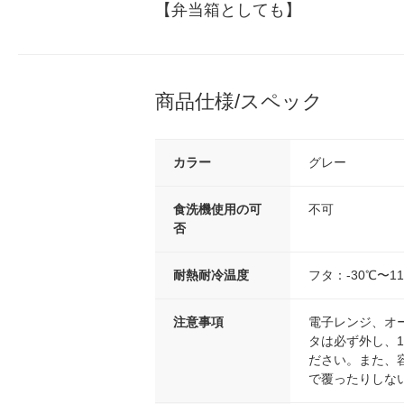
【弁当箱としても】
商品仕様/スペック
カラー
グレー
食洗機使用の可
不可
否
耐熱耐冷温度
フタ：-30℃〜1
注意事項
電子レンジ、オ
タは必ず外し、1
ださい。また、
で覆ったりしな