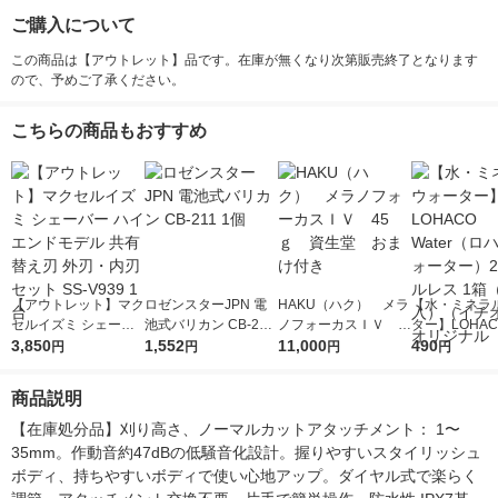
ご購入について
この商品は【アウトレット】品です。在庫が無くなり次第販売終了となります
ので、予めご了承ください。
こちらの商品もおすすめ
【アウトレット】マク
ロゼンスターJPN 電
HAKU（ハク） メラ
【水・ミネラ
セルイズミ シェーバ
池式バリカン CB-211
ノフォーカスＩＶ 4
ター】LOHACO
ー ハイエンドモデル
3,850
1個
1,552
5ｇ 資生堂 おまけ
11,000
r（ロハコウォ
490
円
円
円
円
共有替え刃 外刃・内
付き
ー）2L ラベル
刃セット SS-V939 1
箱（5本入）
商品説明
台
シ） オリジナ
【在庫処分品】刈り高さ、ノーマルカットアタッチメント： 1〜
35mm。作動音約47dBの低騒音化設計。握りやすいスタイリッシュ
ボディ、持ちやすいボディで使い心地アップ。ダイヤル式で楽らく