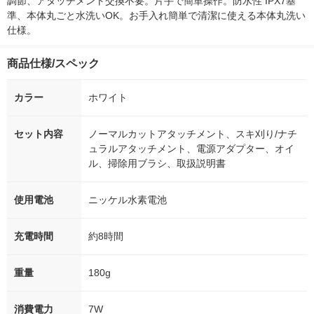
調節、アタッチメント交換不要。片手で簡単操作。防水性 IPX7基
準、本体丸ごと水洗いOK。お手入れ簡単で清潔に使える本体丸洗い
仕様。
商品仕様/スペック
カラー
ホワイト
セット内容
ノーマルカットアタッチメント、スキ刈り/ナチ
ュラルアタッチメント、電源アダプター、オイ
ル、掃除用ブラシ、取扱説明書
使用電池
ニッケル水素電池
充電時間
約8時間
重量
180g
消費電力
7W