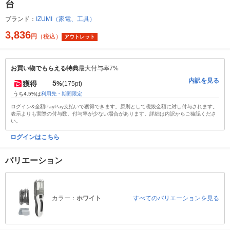
台
ブランド：
IZUMI（家電、工具）
3,836
円
（税込）
アウトレット
お買い物でもらえる特典
最大付与率7%
内訳を見る
5
獲得
%
(175pt)
うち4.5%は
利用先・期間限定
ログイン&全額PayPay支払いで獲得できます。原則として税抜金額に対し付与されます。
表示よりも実際の付与数、付与率が少ない場合があります。詳細は内訳からご確認くださ
い。
ログインはこちら
バリエーション
カラー：
ホワイト
すべてのバリエーションを見る