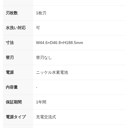
刃枚数
1枚刃
水洗い対応
可
寸法
W44.6×D46.8×H188.5mm
替刃
替刃なし
電源
ニッケル水素電池
内容量
-
保証期間
1年間
電源タイプ
充電交流式