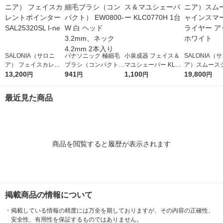
SALONIA（サロニ
パナソニック 極細毛
小泉成器 フェイス＆
SALONIA（
ア） フェイスカレン
ブラシ（コンパクト）
マユシェーバー KLC0
ア）スムース
トポインター SAL253
13,200
EW0800-W 白 ヘッド
941
770H 1台
1,100
スマートドラ
19,800
円
円
円
円
20SL I-ne
3.2mm、ネック4.2m
アッシュホワ
m 2本入り
最近見た商品
商品を閲覧すると履歴が表示されます
掲載商品の情報について
・
掲載している情報の精度には万全を期しておりますが、その内容の正確性、
安全性、有用性を保証するものではありません。