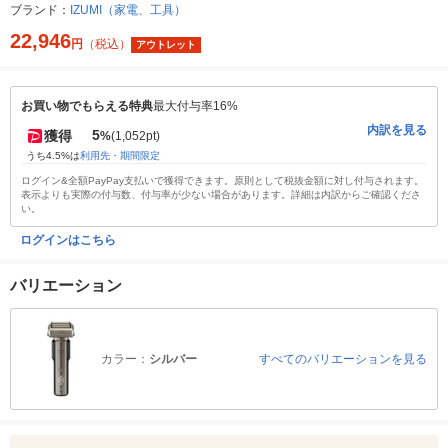
ブランド：
IZUMI（家電、工具）
22,946
円
（税込）
アウトレット
お買い物でもらえる特典
最大付与率16%
内訳を見る
5
獲得
%
(1,052pt)
うち4.5%は
利用先・期間限定
ログイン&全額PayPay支払いで獲得できます。原則として税抜金額に対し付与されます。
表示よりも実際の付与数、付与率が少ない場合があります。詳細は内訳からご確認くださ
い。
ログインはこちら
バリエーション
カラー：
シルバー
すべてのバリエーションを見る