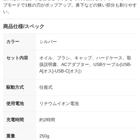
ブモードで1枚の刃がポップアップ。鼻下などの狭い部分も剃りやす
い。
商品仕様/スペック
カラー
シルバー
セット内容
オイル、ブラシ、キャップ、ハードケース、取
扱説明書、ACアダプター、USBケーブル(USB-
A[オス]-USB-C[オス]）
駆動方式
往復式
使用電池
リチウムイオン電池
充電時間
約2時間
重量
250g