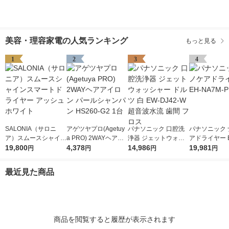
美容・理容家電の人気ランキング
もっと見る
1
2
3
4
SALONIA（サロニ
アゲツヤプロ(Agetuy
パナソニック 口腔洗
パナソニック 
ア）スムースシャイン
a PRO) 2WAYヘアア
浄器 ジェットウォッ
アドライヤー E
スマートドライヤー
19,800
イロン パールシャン
4,378
シャー ドルツ 白 EW-
14,986
M-P 1台
19,981
円
円
円
円
アッシュホワイト
パン HS260-G2 1台
DJ42-W 超音波水流
歯間 フロス
最近見た商品
商品を閲覧すると履歴が表示されます