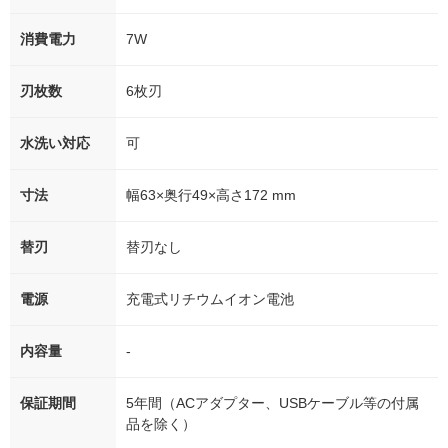
消費電力
7W
刃枚数
6枚刃
水洗い対応
可
寸法
幅63×奥行49×高さ172 mm
替刃
替刃なし
電源
充電式リチウムイオン電池
内容量
-
保証期間
5年間（ACアダプター、USBケーブル等の付属
品を除く）