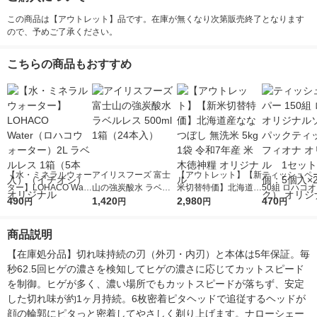
この商品は【アウトレット】品です。在庫が無くなり次第販売終了となります
ので、予めご了承ください。
こちらの商品もおすすめ
【水・ミネラルウォー
アイリスフーズ 富士
【アウトレット】【新
ティッシュペー
ター】LOHACO Wate
山の強炭酸水 ラベル
米切替特価】北海道産
50組 ロハコ
r（ロハコウォータ
490
レス 500ml 1箱（24
1,420
ななつぼし 無洗米 5k
2,980
ルソフトパッ
470
円
円
円
円
ー）2L ラベルレス 1
本入）
g 1袋 令和7年産 米 木
シュ フィオナ
箱（5本入）（イチオ
徳神糧 オリジナル
ナル 1セット
商品説明
シ） オリジナル
個：5個入×2
オリジナル
【在庫処分品】切れ味持続の刃（外刃・内刃）と本体は5年保証。毎
秒62.5回ヒゲの濃さを検知してヒゲの濃さに応じてカットスピード
を制御。ヒゲが多く、濃い場所でもカットスピードが落ちず、安定
した切れ味が約1ヶ月持続。6枚密着ピタヘッドで追従するヘッドが
顔の輪郭にピタっと密着してやさしく剃り上げます。ナローシェー