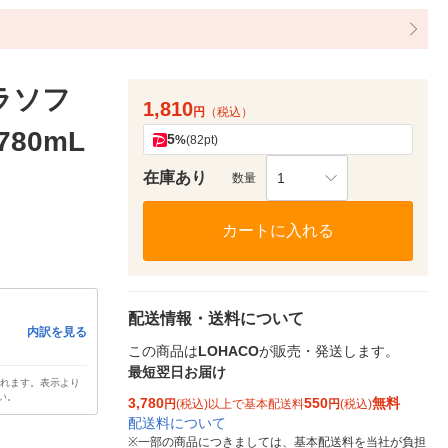
ラソフ
1,810
円
（税込）
80mL
5
%
(82pt)
在庫あり
1
数量
カートに入れる
配送情報・送料について
内訳を見る
この商品は
LOHACO
が販売・発送します。
最短翌日お届け
されます。表示より
い。
3,780
550
無料
円
(税込)以上で基本配送料
円
(税込)
配送料について
※
一部の商品につきましては、基本配送料を当社が負担