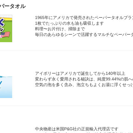
パータオル
1965年にアメリカで発売されたペーパータオルブラ
1枚でたっぷりの水も油も吸収します
料理〜お片付け、掃除まで
毎日のあらゆるシーンで活躍するマルチなペーパー
アイボリーはアメリカで誕生してから140年以上
変わらず永く愛用される秘訣は、純度99.44%の肌
空気の泡を多く含み、泡立ちもよくお湯に浮くせっ
中央物産は米国P&G社の正規輸入代理店です