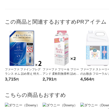
この商品と関連するおすすめPRアイテム
ファーファ ファインフレグ
ファーファ フリー＆ フリー
ファーファ ストーリー
ランス オム 詰め替え 特大 2
アンド 柔軟剤無香料 詰め替
のお散歩 フローラル
000mL 1セット(1個×2) 柔軟
え 1500ml 1セット（2個
の香り 詰め替え 超特大
3,715
2,791
4,564
円
円
円
剤 NSファーファ
入） 柔軟剤 NSファーファ・
0mL 1セット（1個×2
ジャパン
剤 NSファーファ ・
こちらの商品もおすすめ