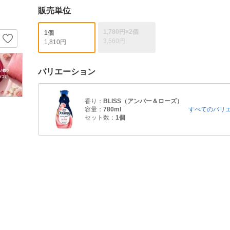
販売単位
1,780円×2個
1個
3,560円
1,810円
バリエーション
香り：
BLISS（アンバー＆ローズ）
容量：
780ml
すべてのバリ
セット数：
1個