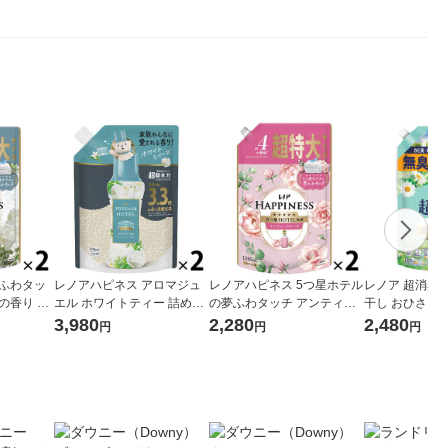
夢ふわタッ
レノアハピネス アロマジュ
レノアハピネス 5つ星ホテル
レノア 超消臭1
の香り 詰
エル ホワイトティー 詰め替
の夢ふわタッチ アンティー
干し おひさま
5mL 1セ
え 1410mL 超特大 1セット
クローズの香り 詰め替え 超
え 超特大 138
3,980
2,280
2,480
円
円
円
軟剤 P＆G
（2個入） 香り付け専用剤 P
特大 1285mL 1セット（1個
（1個×2） 柔軟
＆G（イチオシ）
×2） 柔軟剤 P＆G