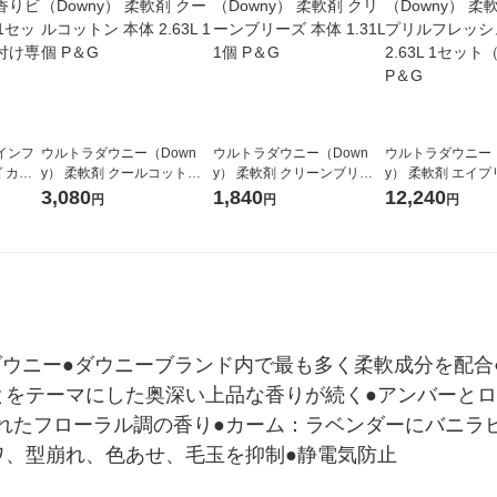
 インフ
ウルトラダウニー（Down
ウルトラダウニー（Down
ウルトラダウニー（
 カー
y） 柔軟剤 クールコットン
y） 柔軟剤 クリーンブリー
y） 柔軟剤 エイ
個×2）
本体 2.63L 1個 P＆G
ズ 本体 1.31L 1個 P＆G
ッシュ 本体 2.63L
3,080
1,840
12,240
円
円
円
（1個×4） P＆G
「ダウニー●ダウニーブランド内で最も多く柔軟成分を配
とをテーマにした奥深い上品な香りが続く●アンバーと
れたフローラル調の香り●カーム：ラベンダーにバニラ
ワ、型崩れ、色あせ、毛玉を抑制●静電気防止