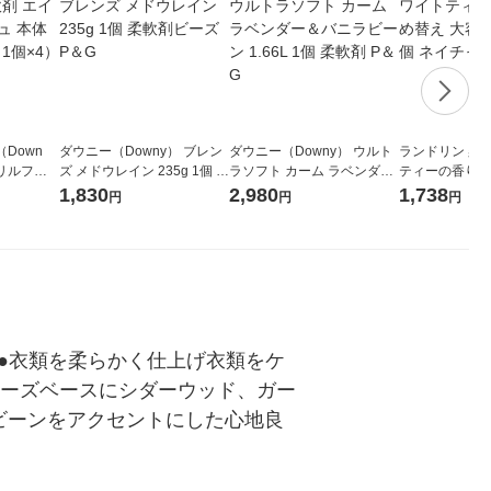
Down
ダウニー（Downy） ブレン
ダウニー（Downy） ウルト
ランドリン 柔
プリルフレ
ズ メドウレイン 235g 1個 柔
ラソフト カーム ラベンダー
ティーの香り 
 1セット
軟剤ビーズ P＆G
＆バニラビーン 1.66L 1個 柔
量 1300mL 
1,830
2,980
1,738
円
円
円
軟剤 P＆G
ラボ
合●衣類を柔らかく仕上げ衣類をケ
ローズベースにシダーウッド、ガー
ビーンをアクセントにした心地良