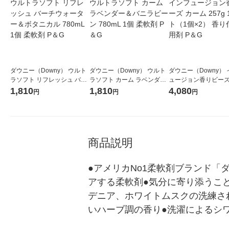
ダウニー（Downy） ウルト
ダウニー（Downy） ウルト
ダウニー（Downy）
ラソフト リフレッシュ バー
ラソフト カーム ラベンダー
ュージョン香りビーズ
チウォーター＆ボタニカル 7
＆バニラビーン 780mL 1個
ム 257g 1セット（1
1,810
1,810
4,080
円
円
円
80mL 1個 柔軟剤 P＆G
柔軟剤 P＆G
香り付け専用剤 P＆G
商品説明
●アメリカNo1柔軟剤ブランド
アする柔軟剤●気分に寄り添うこ
デニア、ホワイトムスクの洗練さ
いハーブ調の香り●洗濯によるシ