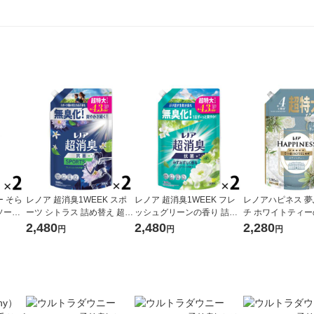
 そら
レノア 超消臭1WEEK スポ
レノア 超消臭1WEEK フレ
レノアハピネス 
ソープ
ーツ シトラス 詰め替え 超特
ッシュグリーンの香り 詰め
チ ホワイトティー
 450
大 1380mL 1セット（1個×
替え 超特大 1380mL 1セッ
め替え 超特大 128
2,480
2,480
2,280
円
円
円
） 柔軟
2） 柔軟剤 P＆G
ト（1個×2） 柔軟剤 P＆G
ット（1個×2） 柔
ジャパン