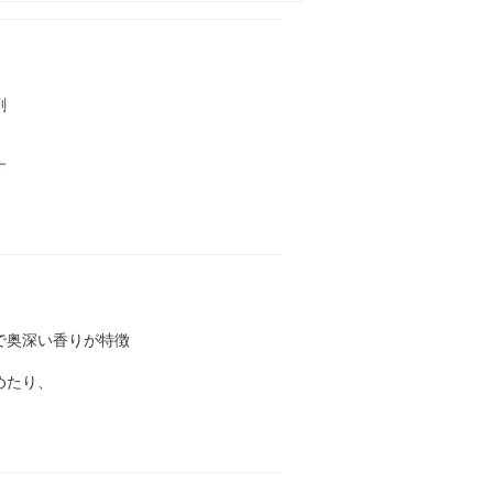
剤
す
で奥深い香りが特徴
めたり、