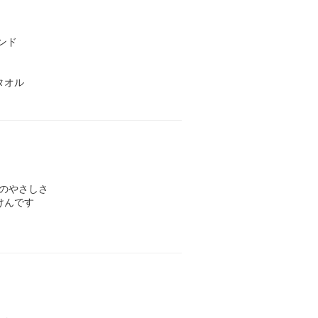
ンド
タオル
へのやさしさ
けんです