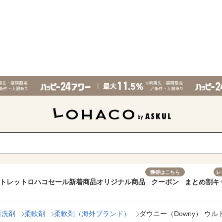
獲得はこちら
レ
トレット
ロハコセール
新着商品
オリジナル商品
クーポン
まとめ割
キ
所洗剤
柔軟剤
柔軟剤（海外ブランド）
ダウニー（Downy） ウル