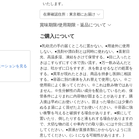
いたします。
在庫確認住所：東京都にお届け
賞味期限/使用期限・返品について
ご購入について
●乳幼児の手の届くところに置かない。●用途外に使用
しない。●洗剤や漂白剤とは同時に使わない。●直射日
光、高温多湿、凍結をさけて保管する。●目に入ったと
きはこすらずにすぐ水で洗い流す。●万一飲み込んだと
エーションを見る
きは、吐かずに口をすすぎ、水を飲ませるなどの処置を
する。●異常が現れたときは、商品を持参し医師に相談
する。●容器に別の液体を入れ替えて使用しない。※ご
使用前によく振ってください。※これは飲み物ではあり
ません。※生分解性の高い成分を配合しているため、保
管条件によりまれに内容物が固まることがあります。購
入後は早めにお使いください。固まった場合には少量の
ぬるま湯によく混ぜた上でお使いください。※容器に強
い衝撃を与えると破損する場合があります。●横にして
置いたり、倒したりすると液もれする場合がありますの
で、大切な物の近くや車内での取り扱いには十分に注意
してください。●原液が直接衣類にかからないように注
意してください。(シミになる可能性があります。)