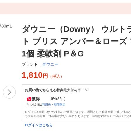
ダウニー（Downy） ウルト
ト ブリス アンバー＆ローズ 7
1個 柔軟剤 P＆G
ダウニー
ブランド：
1,810
円
（税込）
お買い物でもらえる特典
最大付与率11%
5
獲得
%
(82pt)
うち4.5%は
利用先・期間限定
ログイン&全額PayPay支払いで獲得できます。原則として税抜金額に対し付与
も実際の付与数、付与率が少ない場合があります。詳細は内訳からご確認くださ
ログインはこちら