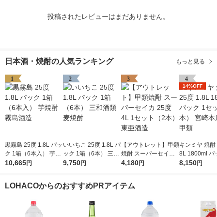
投稿されたレビューはまだありません。
日本酒・焼酎の人気ランキング
もっと見る
1
2
3
4
14%OFF
黒霧島 25度 1.8L パッ
いいちこ 25度 1.8L パ
【アウトレット】甲類
キンミヤ 焼酎 2
ク 1箱（6本入） 芋焼
ック 1箱（6本） 三和
焼酎 スーパーセイカ
8L 1800ml 
酎 霧島酒造
10,665
酒類 麦焼酎
9,750
25度 4L 1セット（2
4,180
ット（6本） 宮崎本店
8,150
円
円
円
円
本） 東亜酒造
金宮 甲類
LOHACOからのおすすめPRアイテム