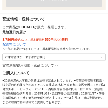
配送情報・送料について
この商品は
LOHACO
が販売・発送します。
最短翌日お届け
3,780
550
無料
円
(税込)以上で基本配送料
円
(税込)
配送料について
※
一部の商品につきましては、基本配送料を当社が負担いたします。
在庫確認住所：東京都にお届け
賞味期限/使用期限・返品について
ご購入について
■20歳未満のお客様の飲酒は法律で禁止されています。■酒類販売管理者標識・
販売場の名称及び所在地：アスクル株式会社本社 東京都江東区豊洲三丁目2番3
号豊洲キュービックガーデン11F・酒類販売管理者の氏名：堀口卓哉・酒類販
売管理研修受講年月日：2025/11/28・次回研修の受講期限：2028/11/27・研修
実施団体名：一社）酒類政策研究所※【ワゴンセール】品は、賞味期限が近い
などの理由で特別価格でご提供しております。