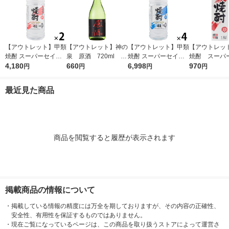
【アウトレット】甲類
【アウトレット】神の
【アウトレット】甲類
【アウトレッ
焼酎 スーパーセイカ
泉 原酒 720ml 1
焼酎 スーパーセイカ
焼酎 スーパ
25度 4L 1セット（2
4,180
本 東亜酒造 日本酒
660
20度 4L 1セット（1本
6,998
25度 1.8L 18
970
円
円
円
円
本） 東亜酒造
×4） 東亜酒造
パ
最近見た商品
商品を閲覧すると履歴が表示されます
掲載商品の情報について
・
掲載している情報の精度には万全を期しておりますが、その内容の正確性、
安全性、有用性を保証するものではありません。
・
現在ご覧になっているページは、この商品を取り扱うストアによって運営さ