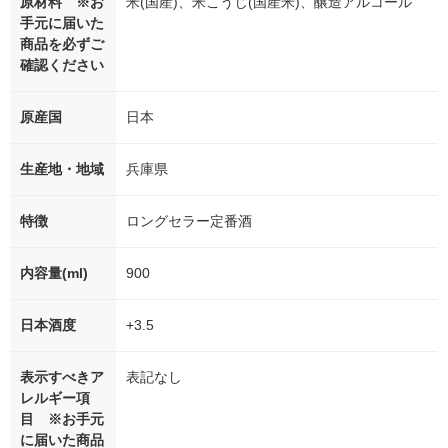
原材料 ※お
米(国産)、米こうじ(国産米)、醸造アルコール
手元に届いた
商品を必ずご
確認ください
原産国
日本
生産地・地域
兵庫県
特徴
ロングセラー定番酒
内容量(ml)
900
日本酒度
+3.5
表示すべきア
表記なし
レルギー項
目 ※お手元
に届いた商品