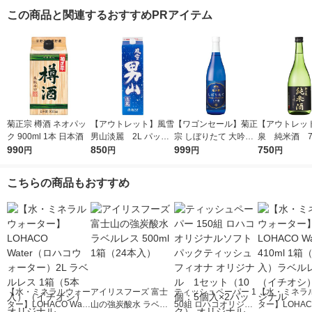
この商品と関連するおすすめPRアイテム
菊正宗 樽酒 ネオパッ
【アウトレット】風雪
【ワゴンセール】菊正
【アウトレッ
ク 900ml 1本 日本酒
男山淡麗 2L パック
宗 しぼりたて 大吟醸
泉 純米酒 720
990
850
1本 東亜酒造 日本酒
720ml 1本 日本酒
999
本 東亜酒造 
750
円
円
円
円
こちらの商品もおすすめ
【水・ミネラルウォー
アイリスフーズ 富士
ティッシュペーパー 1
【水・ミネラ
ター】LOHACO Wate
山の強炭酸水 ラベル
50組 ロハコオリジナ
ター】LOHACO