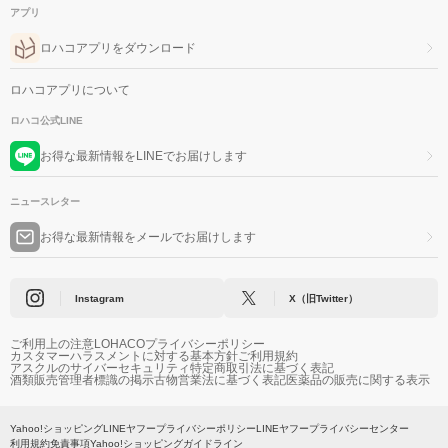
アプリ
ロハコアプリをダウンロード
ロハコアプリについて
ロハコ公式LINE
お得な最新情報をLINEでお届けします
ニュースレター
お得な最新情報をメールでお届けします
Instagram
X（旧Twitter）
ご利用上の注意
LOHACOプライバシーポリシー
カスタマーハラスメントに対する基本方針
ご利用規約
アスクルのサイバーセキュリティ
特定商取引法に基づく表記
酒類販売管理者標識の掲示
古物営業法に基づく表記
医薬品の販売に関する表示
Yahoo!ショッピング
LINEヤフープライバシーポリシー
LINEヤフープライバシーセンター
利用規約
免責事項
Yahoo!ショッピングガイドライン