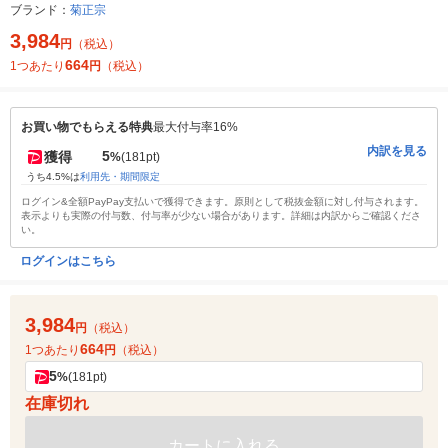
ブランド：
菊正宗
3,984
円
（税込）
664
1つあたり
円
（税込）
お買い物でもらえる特典
最大付与率16%
内訳を見る
5
獲得
%
(181pt)
うち4.5%は
利用先・期間限定
ログイン&全額PayPay支払いで獲得できます。原則として税抜金額に対し付与されます。
表示よりも実際の付与数、付与率が少ない場合があります。詳細は内訳からご確認くださ
い。
ログインはこちら
3,984
円
（税込）
664
1つあたり
円
（税込）
5
%
(181pt)
在庫切れ
カートに入れる