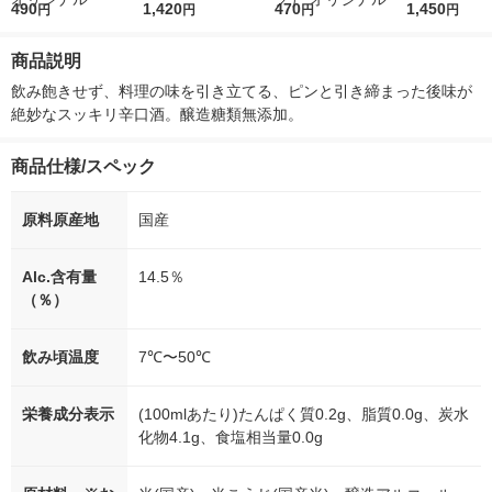
r（ロハコウォータ
490
レス 500ml 1箱（24
1,420
ルソフトパックティッ
470
r 410ml 1箱
1,450
円
円
円
円
ー）2L ラベルレス 1
本入）
シュ フィオナ オリジ
入）ラベルレ
箱（5本入）（イチオ
ナル 1セット（10
オシ） オリジ
商品説明
シ） オリジナル
個：5個入×2パック）
オリジナル
飲み飽きせず、料理の味を引き立てる、ピンと引き締まった後味が
絶妙なスッキリ辛口酒。醸造糖類無添加。
商品仕様/スペック
原料原産地
国産
Alc.含有量
14.5％
（％）
飲み頃温度
7℃〜50℃
栄養成分表示
(100mlあたり)たんぱく質0.2g、脂質0.0g、炭水
化物4.1g、食塩相当量0.0g