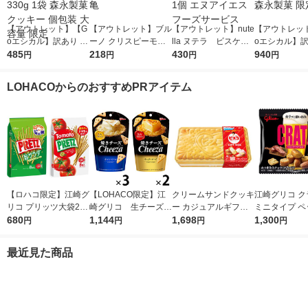
【アウトレット】【G
【アウトレット】ブル
【アウトレット】nute
【アウトレッ
oエシカル】訳あり チ
ーノ クリスピーモカ
lla ヌテラ ビスケッ
oエシカル】訳
ョコチップクッキー 3
485
ブラウニー 60g 1個
218
トＴー３（５パック）
430
ーンライト 33
940
円
円
円
円
30g 1袋 森永製菓 ク
尾賀亀
1個 エヌアイエスフー
森永製菓 限定
ッキー 個包装 大容量
ズサービス
LOHACOからのおすすめPRアイテム
限定
【ロハコ限定】江崎グ
【LOHACO限定】江
クリームサンドクッキ
江崎グリコ ク
リコ プリッツ大袋2種
崎グリコ 生チーズの
ー カジュアルギフト
ミニタイプ ペ
セット（旨サラダ、熟
680
チーザ 2種アソートセ
1,144
ビスコ GIFTBOX 1
1,698
ベーコン 20
1,300
円
円
円
円
トマト×各1袋） プ
ット
個
つまみ スナ
レッツェル スナック
（イチオシ）
最近見た商品
菓子 おつまみ