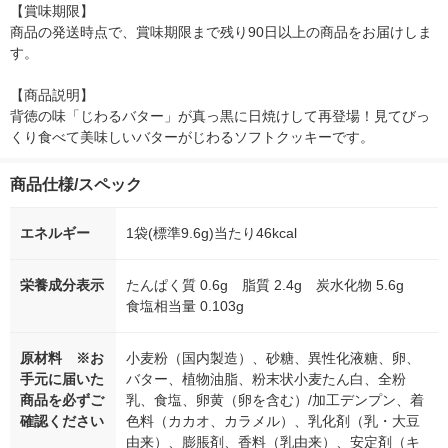
【賞味期限】

商品の発送時点で、賞味期限まで残り90日以上の商品をお届けしま
す。

【商品説明】

背徳の味「じわるバター」が真っ黒に日焼けして再登場！見てびっ
くり食べて美味しいバターがじわるソフトクッキーです。
商品仕様/スペック
エネルギー
1袋(標準9.6g)当たり46kcal
栄養成分表示
たんぱく質 0.6g 脂質 2.4g 炭水化物 5.6g
食塩相当量 0.103g
原材料 ※お
小麦粉（国内製造）、砂糖、異性化液糖、卵、
手元に届いた
バター、植物油脂、粉末状小麦たん白、全粉
商品を必ずご
乳、食塩、卵黄（卵を含む）/加工デンプン、着
確認ください
色料（カカオ、カラメル）、乳化剤（乳・大豆
由来）、膨脹剤、香料（乳由来）、安定剤（キ