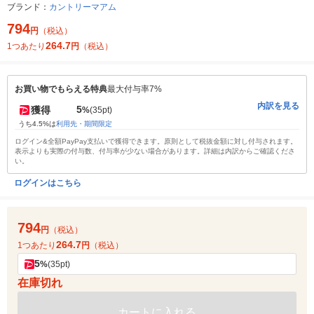
ブランド：
カントリーマアム
794
円
（税込）
264.7
1つあたり
円
（税込）
お買い物でもらえる特典
最大付与率7%
内訳を見る
5
獲得
%
(35pt)
うち4.5%は
利用先・期間限定
ログイン&全額PayPay支払いで獲得できます。原則として税抜金額に対し付与されます。
表示よりも実際の付与数、付与率が少ない場合があります。詳細は内訳からご確認くださ
い。
ログインはこちら
794
円
（税込）
264.7
1つあたり
円
（税込）
5
%
(35pt)
在庫切れ
カートに入れる