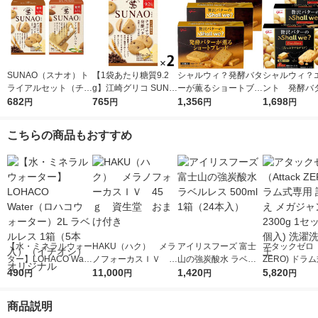
SUNAO（スナオ）ト
【1袋あたり糖質9.2
シャルウィ？発酵バタ
シャルウィ？
ライアルセット（チョ
g】江崎グリコ SUNA
ーが薫るショートブレ
ント 発酵バ
コチップ、アーモンド
682
O（スナオ）ビスケッ
765
ッド 3箱 江崎グリ
1,356
箱 江崎グリ
1,698
円
円
円
円
＆バニラ クリームサ
ト＜チョコチップ＆発
コ クッキー ビスケ
キー ビスケ
ンド2種×1箱）江崎グ
酵バター＞62g 2個 低
ット
こちらの商品もおすすめ
リコ クッキー ロカ
糖質 糖質オフ
ボ
【水・ミネラルウォー
HAKU（ハク） メラ
アイリスフーズ 富士
アタックゼロ（A
ター】LOHACO Wate
ノフォーカスＩＶ 4
山の強炭酸水 ラベル
ZERO) ドラ
r（ロハコウォータ
490
5ｇ 資生堂 おまけ
11,000
レス 500ml 1箱（24
1,420
詰め替え メガ
5,820
円
円
円
円
ー）2L ラベルレス 1
付き
本入）
ボ 2300g 1
箱（5本入）（イチオ
個入) 洗濯洗剤
商品説明
シ） オリジナル