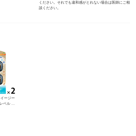
ください。それでも違和感がとれない場合は医師にご相
談ください。
 イージー
レベル フ
1セット
×2） 消