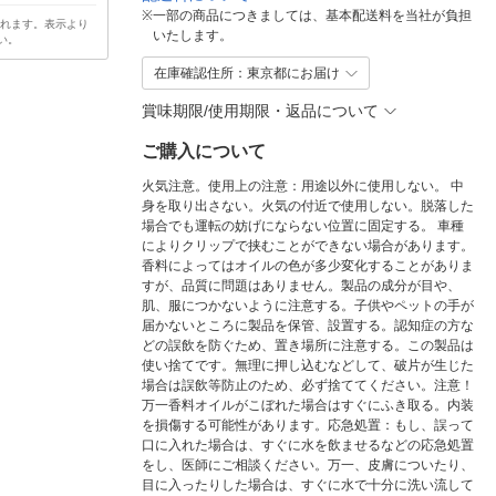
※
一部の商品につきましては、基本配送料を当社が負担
されます。表示より
いたします。
い。
在庫確認住所：東京都にお届け
賞味期限/使用期限・返品について
ご購入について
火気注意。使用上の注意：用途以外に使用しない。 中
身を取り出さない。火気の付近で使用しない。脱落した
場合でも運転の妨げにならない位置に固定する。 車種
によりクリップで挟むことができない場合があります。
香料によってはオイルの色が多少変化することがありま
すが、品質に問題はありません。製品の成分が目や、
肌、服につかないように注意する。子供やペットの手が
届かないところに製品を保管、設置する。認知症の方な
どの誤飲を防ぐため、置き場所に注意する。この製品は
使い捨てです。無理に押し込むなどして、破片が生じた
場合は誤飲等防止のため、必ず捨ててください。注意！
万一香料オイルがこぼれた場合はすぐにふき取る。内装
を損傷する可能性があります。応急処置：もし、誤って
口に入れた場合は、すぐに水を飲ませるなどの応急処置
をし、医師にご相談ください。万一、皮膚についたり、
目に入ったりした場合は、すぐに水で十分に洗い流して