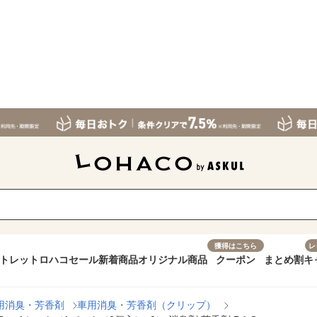
獲得はこちら
レ
トレット
ロハコセール
新着商品
オリジナル商品
クーポン
まとめ割
キ
用消臭・芳香剤
車用消臭・芳香剤（クリップ）