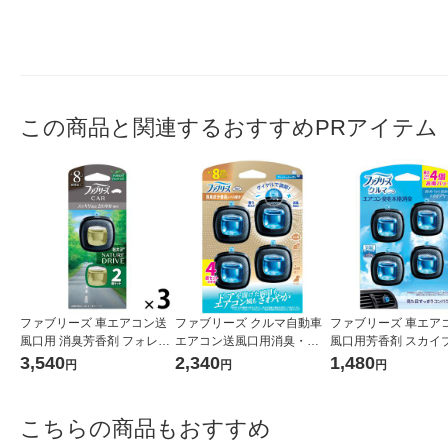
この商品と関連するおすすめPRアイテム
ファブリーズ 車エアコン送
ファブリーズ クルマ自動車
ファブリーズ 車エア
風口用 消臭芳香剤 フォレス
エアコン送風口用消臭・芳
風口用芳香剤 スカイ
トミストの香り 2.5mL 1セッ
香剤 消臭成分最高レベル フ
ズ お得パック 2.2m
3,540
2,340
1,480
円
円
円
ト（1パック（2個入）×3）
レッシュシャボン 2.5mL 1パ
（4個入） 消臭剤 芳香
消臭剤 芳香剤 P＆G
ック（4個入）消臭剤 芳香剤
＆G
P＆G
こちらの商品もおすすめ