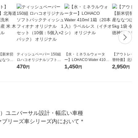
【新米切
ティッシュペーパー 150組
【水・ミネラルウォータ
【アウトレット
ななつぼ
ロハコオリジナルソフトパ
ー】LOHACO Water 410ml
替特価】北海道
袋 令和7年産
ックティッシュ フィオナ オ
1箱（20本入）ラベルレス
し 精白米 5kg
470
1,450
2,950
円
円
円
ジナル
リジナル 1セット（10個：
（イチオシ） オリジナル
米 木徳神糧 オ
5個入×2パック） オリジナ
ル
で）ユニバーサル設計・幅広い車種
ブリーズ車シリーズ内において *