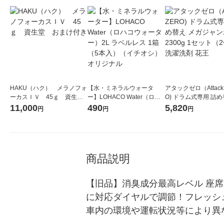
HAKU（ハク） メラノフォ
【水・ミネラルウォータ
アタックゼロ（Attack
ーカスＩＶ 45ｇ 資生
ー】LOHACO Water（ロハ
O) ドラム式専用 詰め
堂 おまけ付き
コウォーター）2L ラベルレ
ガジャンボ 2300g 1
11,000
490
5,820
円
円
円
ス 1箱（5本入）（イチオ
（2個入) 洗濯洗剤 花
シ） オリジナル
商品説明
【旧品】消臭成分最高レベル 座
に対応ダイヤルで調節！フレッシ
車内の環境や運転状況等により異