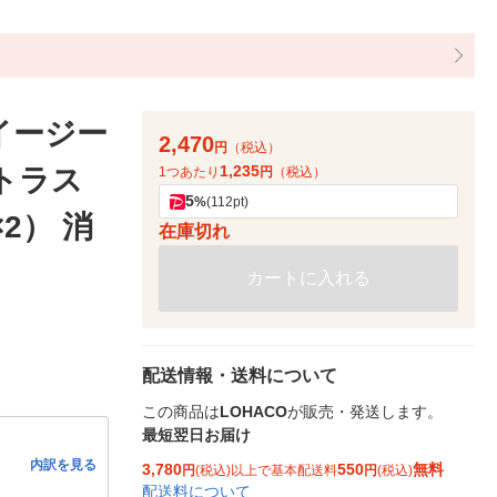
イージー
2,470
円
（税込）
1,235
トラス
1つあたり
円
（税込）
5
%
(112pt)
2） 消
在庫切れ
カートに入れる
配送情報・送料について
この商品は
LOHACO
が販売・発送します。
最短翌日お届け
内訳を見る
3,780
550
無料
円
(税込)以上で基本配送料
円
(税込)
配送料について