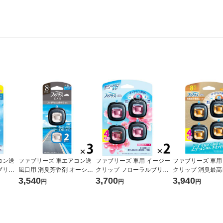
コン送
ファブリーズ 車エアコン送
ファブリーズ 車用 イージー
ファブリーズ 車用
ブリー
風口用 消臭芳香剤 オーシャ
クリップ フローラルブリー
クリップ 消臭最高
L1パック
ンサボンの香り 2.5mL 1セッ
ズ 1セット（1パック（4個
レッシュシトラス 
3,540
3,700
3,940
円
円
円
剤 P
ト（1パック（2個入）×3）
入）×2） 消臭剤 芳香剤 P＆
（1パック（4個入）
消臭剤 芳香剤 P＆G
G
臭剤 芳香剤 P＆G