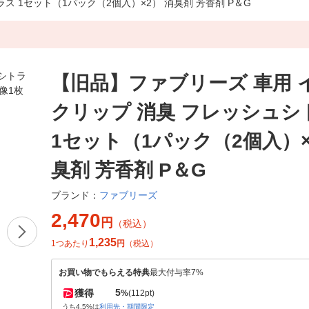
 1セット（1パック（2個入）×2） 消臭剤 芳香剤 P＆G
【旧品】ファブリーズ 車用 
クリップ 消臭 フレッシュシ
1セット（1パック（2個入）×
臭剤 芳香剤 P＆G
ファブリーズ
ブランド：
2,470
円
（税込）
1,235
1つあたり
円
（税込）
お買い物でもらえる特典
最大付与率7%
5
獲得
%
(112pt)
うち4.5%は
利用先・期間限定