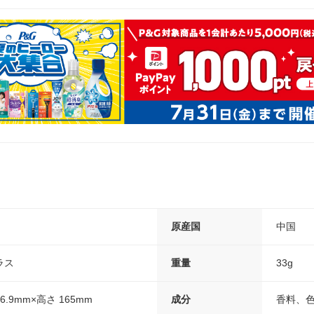
原産国
中国
ラス
重量
33g
6.9mm×高さ 165mm
成分
香料、