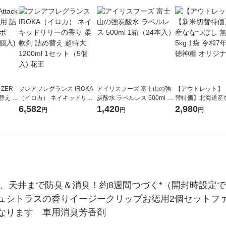
 ZER
フレアフレグランス IROKA
アイリスフーズ 富士山の強
【アウトレット】
替え メ
（イロカ） ネイキッドリリ
炭酸水 ラベルレス 500ml 1
替特価】北海道産
セット
ーの香り 柔軟剤 詰め替え 超
箱（24本入）
し 無洗米 5kg 1
6,582
1,420
2,980
円
円
円
王
特大 1200ml 1セット（5個
米 木徳神糧 オリ
入) 花王
席、天井まで防臭＆消臭！約8週間つづく*（開封時設定
ュシトラスの香りイージークリップお徳用2個セットファ
なります　車用消臭芳香剤