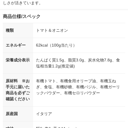
しさが活きています。
商品仕様/スペック
種類
トマト＆オニオン
エネルギー
62kcal（100g当たり）
栄養成分表示
たんぱく質1.5g、脂質3.0g、炭水化物7.8g、食
塩相当量1.2g(推定値)
原材料 ※お
有機トマト、有機食用オリーブ油、有機玉ね
手元に届いた
ぎ、食塩、有機砂糖、有機バジル、有機ガーリ
商品を必ずご
ックパウダー、有機セロリパウダー
確認ください
原産国
イタリア