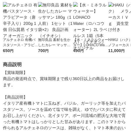
アルチェネロ 有機パ
無印良品 素材を生か
【水・ミネラルウォー
HAKU（ハク
スタソース・アラビア
したカレー マッサマ
ター】LOHACO Wate
ノフォーカス
ータ（唐辛子入り）2
650
ン 180g（1人前） 1セ
700
r（ロハコウォータ
490
5ｇ 資生堂
11,000
円
円
円
円
00g 1個 日仏貿易 イ
ット（1袋×2） 良品計
ー）2L ラベルレス 1
付き
タリア オーガニック
画（イチオシ）
箱（5本入）（イチオ
商品説明
シ） オリジナル
【賞味期限】

商品の発送時点で、賞味期限まで残り360日以上の商品をお届けし
ます。

【商品説明】

イタリア産有機トマトに玉ねぎ、バジル、ガーリック等を加えたパ
スタソース。ソースを温めて塩で味を調え、ゆでたパスタに和えて
お召し上がりください。北イタリア、ポー川流域の肥沃な大地で育
った有機トマトはしっかりとした甘みがあります。このトマトから
作られるアルチェネロのソースは、雑味がなく、トマト本来のおい