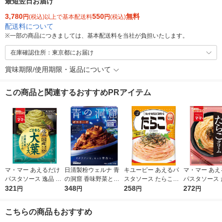
最短翌日お届け
3,780
550
無料
円
(税込)以上で基本配送料
円
(税込)
配送料について
※
一部の商品につきましては、基本配送料を当社が負担いたします。
在庫確認住所：東京都にお届け
賞味期限/使用期限・返品について
この商品と関連するおすすめPRアイテム
マ・マー あえるだけ
日清製粉ウェルナ 青
キユーピー あえるパ
マ・マー あえ
パスタソース 逸品 ご
の洞窟 香味野菜とハ
スタソース たらこ（1
パスタソース 
ま香る大葉ソース ＜1
321
ーブ引き立つボロネー
348
人前×2）1個
258
クリーム 生風
272
円
円
円
円
人前×2＞ 1個 日清製
ゼ 1人前 (140g) 1個
前×2 1個
粉ウェルナ
こちらの商品もおすすめ