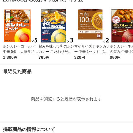
ボンカレーゴールド
旨みを味わう和のボン
マイサイズチキンカレ
ボンカレーネオ
中辛 5個 大塚食品
カレー こだわりだし
ー 中辛 1セット（1個
の旨み 中辛 20
レンジ対応
1,300
の和風カレー 中辛
765
（100g）×2） 100k
320
ット（1個×3
960
円
円
円
円
1セット（1個（210
cal レンジ対応レト
品 レトルトカ
g）×3） レンジ対応
ルト 大塚食品
ンジ対応
最近見た商品
1セット（1個×3）
商品を閲覧すると履歴が表示されます
掲載商品の情報について