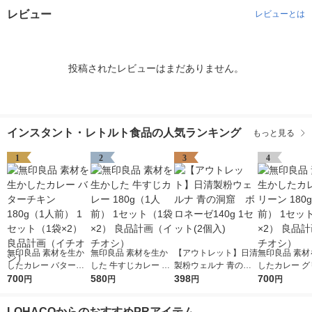
レビュー
レビューとは
投稿されたレビューはまだありません。
インスタント・レトルト食品の人気ランキング
もっと見る
1
2
3
4
無印良品 素材を生か
無印良品 素材を生か
【アウトレット】日清
無印良品 素材
したカレー バターチ
した 牛すじカレー 18
製粉ウェルナ 青の洞
したカレー グ
キン 180g（1人前） 1
700
0g（1人前） 1セット
580
窟 ボロネーゼ140g
398
180g（1人前
700
円
円
円
円
セット（1袋×2） 良品
（1袋×2） 良品計画
1セット(2個入)
ト（1袋×2）
計画（イチオシ）
（イチオシ）
（イチオシ）
LOHACOからのおすすめPRアイテム