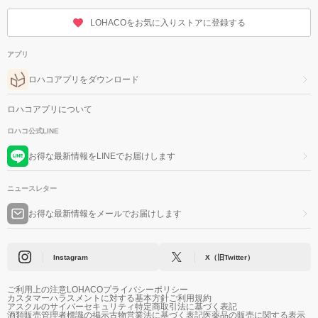
LOHACOをお気に入りストアに登録する
アプリ
ロハコアプリをダウンロード
ロハコアプリについて
ロハコ公式LINE
お得な最新情報をLINEでお届けします
ニュースレター
お得な最新情報をメールでお届けします
Instagram
X（旧Twitter）
ご利用上の注意
LOHACOプライバシーポリシー
カスタマーハラスメントに対する基本方針
ご利用規約
アスクルのサイバーセキュリティ
特定商取引法に基づく表記
酒類販売管理者標識の掲示
古物営業法に基づく表記
医薬品の販売に関する表示