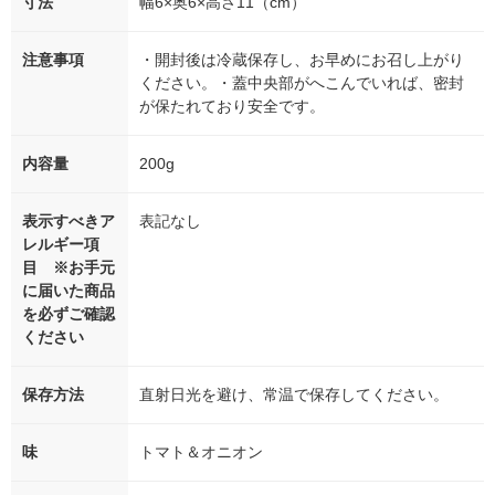
寸法
幅6×奥6×高さ11（cm）
注意事項
・開封後は冷蔵保存し、お早めにお召し上がり
ください。・蓋中央部がへこんでいれば、密封
が保たれており安全です。
内容量
200g
表示すべきア
表記なし
レルギー項
目 ※お手元
に届いた商品
を必ずご確認
ください
保存方法
直射日光を避け、常温で保存してください。
味
トマト＆オニオン