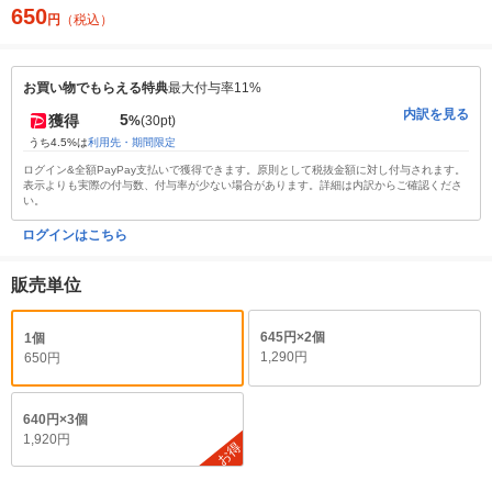
650
円
（税込）
お買い物でもらえる特典
最大付与率11%
内訳を見る
5
獲得
%
(30pt)
うち4.5%は
利用先・期間限定
ログイン&全額PayPay支払いで獲得できます。原則として税抜金額に対し付与されます。
表示よりも実際の付与数、付与率が少ない場合があります。詳細は内訳からご確認くださ
い。
ログインはこちら
販売単位
645円×2個
1個
1,290円
650円
640円×3個
1,920円
お得