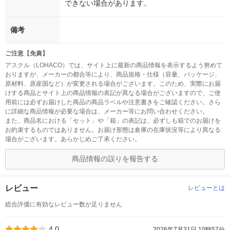
できない場合があります。
備考
ご注意【免責】
アスクル（LOHACO）では、サイト上に最新の商品情報を表示するよう努めて
おりますが、メーカーの都合等により、商品規格・仕様（容量、パッケージ、
原材料、原産国など）が変更される場合がございます。このため、実際にお届
けする商品とサイト上の商品情報の表記が異なる場合がございますので、ご使
用前には必ずお届けした商品の商品ラベルや注意書きをご確認ください。さら
に詳細な商品情報が必要な場合は、メーカー等にお問い合わせください。
また、商品名における「セット」や「箱」の表記は、必ずしも箱でのお届けを
お約束するものではありません。お届け形態は倉庫の在庫状況等により異なる
場合がございます。あらかじめご了承ください。
商品情報の誤りを報告する
レビュー
レビューとは
総合評価に有効なレビュー数が足りません
4.0
2026年7月31日 10時57分