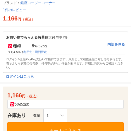
ブランド：
銀座コージーコーナー
1件のレビュー
1,166
円
（税込）
お買い物でもらえる特典
最大付与率7%
内訳を見る
5
獲得
%
(52pt)
うち4.5%は
利用先・期間限定
ログイン&全額PayPay支払いで獲得できます。原則として税抜金額に対し付与されます。
表示よりも実際の付与数、付与率が少ない場合があります。詳細は内訳からご確認くださ
い。
ログインはこちら
1,166
円
（税込）
5
%
(52pt)
在庫あり
1
数量
カートに入れる