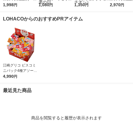
土産ギフト 洋菓子 母
1,998
コレクション 1箱22個
1,080
12個入 1箱 紙袋付き
1,350
土産ギフト洋
2,970
円
円
円
円
の日 父の日 敬老の
入 紙袋付 手土産ギ
手土産 お持たせ お
の日 父の日
日 お菓子 プレゼン
フト 洋菓子 母の
返し 個包装 人気
日 お菓子 プ
LOHACOからのおすすめPRアイテム
ト 三越伊勢丹
日 父の日 敬老の日
スイーツ（イチオシ）
三越伊勢丹
江崎グリコ ビスコミ
ニパック4種アソート
4,990
セット 1箱（80個入）
円
最近見た商品
商品を閲覧すると履歴が表示されます