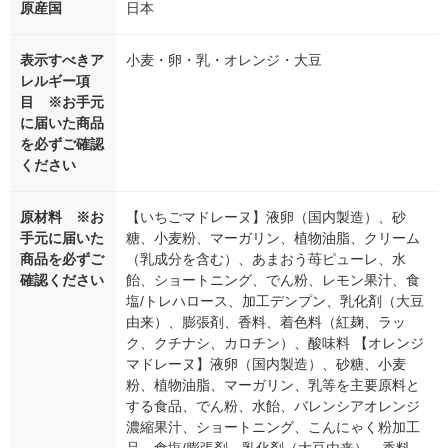
原産国
日本
表示すべきア
小麦・卵・乳・オレンジ・大豆
レルギー項
目 ※お手元
に届いた商品
を必ずご確認
ください
原材料 ※お
【いちごマドレーヌ】液卵（国内製造）、砂
手元に届いた
糖、小麦粉、マーガリン、植物油脂、クリーム
商品を必ずご
（乳成分を含む）、あまおう苺ピューレ、水
確認ください
飴、ショートニング、でん粉、レモン果汁、食
塩/トレハロース、加工デンプン、乳化剤（大豆
由来）、膨張剤、香料、着色料（紅麹、ラッ
ク、クチナシ、カロチン）、酸味料 【オレンジ
マドレーヌ】液卵（国内製造）、砂糖、小麦
粉、植物油脂、マーガリン、乳等を主要原料と
する食品、でん粉、水飴、バレンシアオレンジ
濃縮果汁、ショートニング、こんにゃく粉加工