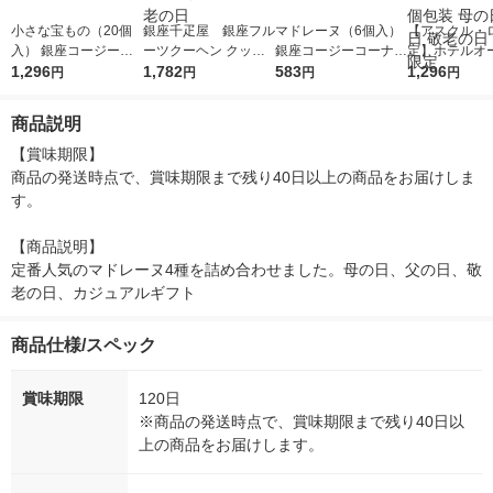
小さな宝もの（20個
銀座千疋屋 銀座フル
マドレーヌ（6個入）
【アスクル・
入） 銀座コージーコ
ーツクーヘン クッキ
銀座コージーコーナ
定】ホテル
ーナー ギフト 洋菓
1,296
ー・焼き菓子 ギフ
1,782
ー ギフト 洋菓子
583
バームクーヘ
1,296
円
円
円
円
子
ト 母の日 父の日
ト1箱 手土産
敬老の日
個包装 母の日
商品説明
敬老の日 紙袋
【賞味期限】

商品の発送時点で、賞味期限まで残り40日以上の商品をお届けしま
す。

【商品説明】

定番人気のマドレーヌ4種を詰め合わせました。母の日、父の日、敬
老の日、カジュアルギフト
商品仕様/スペック
賞味期限
120日
※商品の発送時点で、賞味期限まで残り40日以
上の商品をお届けします。