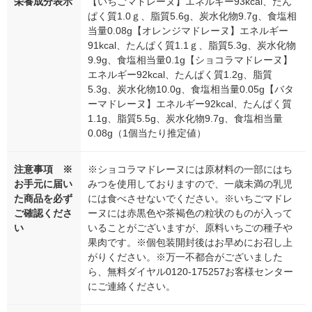
栄養成分表示
【いちごマドレーヌ】エネルギー93kcal、たん
ぱく質1.0ｇ、脂質5.6g、炭水化物9.7g、食塩相
当量0.08g【オレンジマドレーヌ】エネルギー
91kcal、たんぱく質1.1ｇ、脂質5.3g、炭水化物
9.9g、食塩相当量0.1g【ショコラマドレーヌ】
エネルギー92kcal、たんぱく質1.2g、脂質
5.3g、炭水化物10.0g、食塩相当量0.05g【バタ
ーマドレーヌ】エネルギー92kcal、たんぱく質
1.1g、脂質5.5g、炭水化物9.7g、食塩相当量
0.08g（1個当たり推定値）
注意事項 ※
※ショコラマドレーヌには原材料の一部にはち
お手元に届い
みつを使用しておりますので、一歳未満の乳児
た商品を必ず
には食べさせないでください。※いちごマドレ
ご確認くださ
ーヌには赤黒色や茶褐色の粒状のものが入って
い
いることがございますが、原料いちごの種子や
果肉です。※個包装開封後はお早めにお召し上
がりください。※万一不都合がございました
ら、無料ダイヤル0120-175257お客様センター
にご連絡ください。