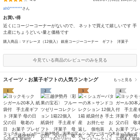
ah0********
さん
お買い得
近くにコージーコーナーがないので、 ネットで買えて嬉しいです 手
土産にちょうどいい量と価格です
購入商品：マドレーヌ（12個入） 銀座コージーコーナー ギフト 洋菓子
今見ている商品のレビューのみを見る
スイーツ・お菓子ギフトの人気ランキング
もっと見る
1
2
3
4
ヨックモック シガー
三越伊勢丹〈彩果の宝
＜シュガーバターの木
ヨックモック 
ル20本入 紙袋付 手
石〉 フルーツゼリー
＞サンドコレクション
ル30本入 紙