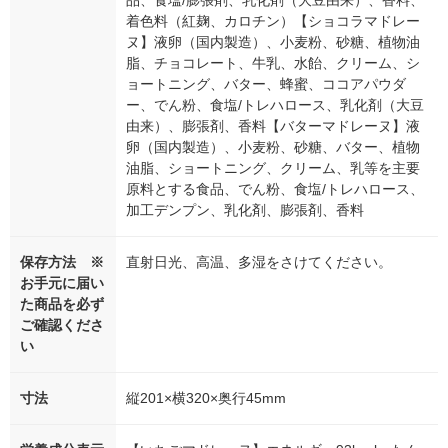
品、食塩/膨張剤、乳化剤（大豆由来）、香料、
着色料（紅麹、カロチン）【ショコラマドレー
ヌ】液卵（国内製造）、小麦粉、砂糖、植物油
脂、チョコレート、牛乳、水飴、クリーム、シ
ョートニング、バター、蜂蜜、ココアパウダ
ー、でん粉、食塩/トレハロース、乳化剤（大豆
由来）、膨張剤、香料【バターマドレーヌ】液
卵（国内製造）、小麦粉、砂糖、バター、植物
油脂、ショートニング、クリーム、乳等を主要
原料とする食品、でん粉、食塩/トレハロース、
加工デンプン、乳化剤、膨張剤、香料
保存方法 ※
直射日光、高温、多湿をさけてください。
お手元に届い
た商品を必ず
ご確認くださ
い
寸法
縦201×横320×奥行45mm