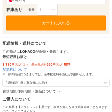
5
%
(35pt)
在庫あり
1
数量
カートに入れる
配送情報・送料について
この商品は
LOHACO
が販売・発送します。
最短翌日お届け
3,780
550
無料
円
(税込)以上で基本配送料
円
(税込)
配送料について
※
一部の商品につきましては、基本配送料を当社が負担いたします。
在庫確認住所：東京都にお届け
賞味期限/使用期限・返品について
ご購入について
この商品は【アウトレット】品です。在庫が無くなり次第販売終了となります
ので、予めご了承ください。