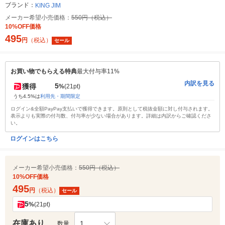
ブランド：
KING JIM
メーカー希望小売価格：
550円（税込）
10%OFF価格
495
円
（税込）
セール
お買い物でもらえる特典
最大付与率11%
内訳を見る
5
獲得
%
(21pt)
うち4.5%は
利用先・期間限定
ログイン&全額PayPay支払いで獲得できます。原則として税抜金額に対し付与されます。
表示よりも実際の付与数、付与率が少ない場合があります。詳細は内訳からご確認くださ
い。
ログインはこちら
メーカー希望小売価格：
550円（税込）
10%OFF価格
495
円
（税込）
セール
5
%
(21pt)
在庫あり
1
数量