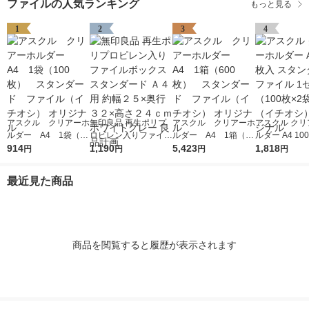
ファイルの人気ランキング
もっと見る
1
2
3
4
アスクル クリアーホ
無印良品 再生ポリプ
アスクル クリアーホ
アスクル クリ
ルダー A4 1袋（10
ロピレン入りファイル
ルダー A4 1箱（60
ルダー A4 10
0枚） スタンダー
914
ボックススタンダード
1,190
0枚） スタンダー
5,423
タンダード フ
1,818
円
円
円
円
ド ファイル（イチオ
Ａ４用 約幅２５×奥行
ド ファイル（イチオ
1セット（100
シ） オリジナル
３２×高さ２４ｃｍ ホ
シ） オリジナル
袋）（イチオシ
最近見た商品
ワイトグレー 良品計
リジナル
画
商品を閲覧すると履歴が表示されます