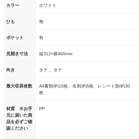
カラー
ホワイト
ひも
無
ポケット
有
見開き寸法
縦312×横460mm
向き
タテ 、タテ
最大収容枚数
A4書類/約10枚、名刺/約5枚、レシート類/約30
枚
材質 ※お手
PP
元に届いた商
品を必ずご確
認ください