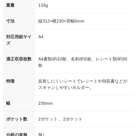
重量
133g
寸法
縦312×横230×背幅6mm
対応用紙サイ
A4
ズ
適正収容枚数
A4書類/約10枚、名刺/約5枚、レシート類/約30
枚
特徴
反射しにくいシートでレシートや領収書などが
スキャンしやすいホルダー。
幅
230mm
ポケット数
2ポケット 、2ポケット
台紙の有無
無し