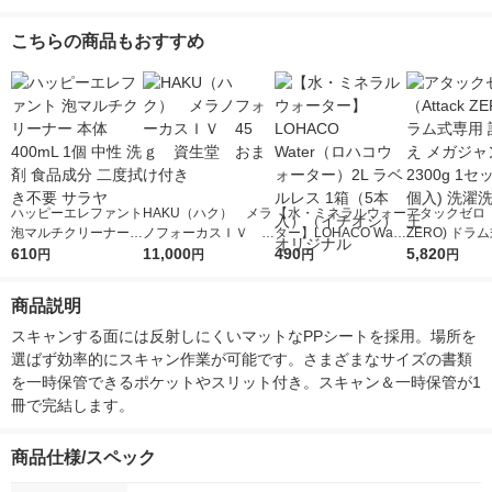
こちらの商品もおすすめ
ハッピーエレファント
HAKU（ハク） メラ
【水・ミネラルウォー
アタックゼロ（A
泡マルチクリーナー
ノフォーカスＩＶ 4
ター】LOHACO Wate
ZERO) ドラ
本体 400mL 1個 中性
610
5ｇ 資生堂 おまけ
11,000
r（ロハコウォータ
490
詰め替え メガ
5,820
円
円
円
円
洗剤 食品成分 二度拭
付き
ー）2L ラベルレス 1
ボ 2300g 1
き不要 サラヤ
箱（5本入）（イチオ
個入) 洗濯洗剤
商品説明
シ） オリジナル
スキャンする面には反射しにくいマットなPPシートを採用。場所を
選ばず効率的にスキャン作業が可能です。さまざまなサイズの書類
を一時保管できるポケットやスリット付き。スキャン＆一時保管が1
冊で完結します。
商品仕様/スペック