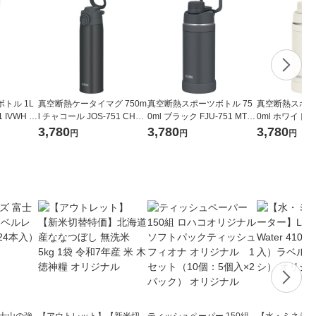
トル 1L
真空断熱ケータイマグ 750m
真空断熱スポーツボトル 75
真空断熱スポー
 IVWH 1
l チャコール JOS-751 CHL 1
0ml ブラック FJU-751 MTB
0ml ホワイト FJ
ンドル付き
個 食洗機可 キャリーループ
K 1個 食洗機対応 ハンドル
1個 食洗機対応
3,780
3,780
3,780
円
円
円
ーモス
付 保冷保温 水筒 サーモス
付き 水筒 保冷専用 サーモス
き 水筒 保冷専
富士山の強
【アウトレット】【新米切
ティッシュペーパー 150組
【水・ミネラル