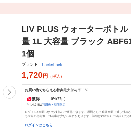
LIV PLUS ウォーターボトル
量 1L 大容量 ブラック ABF6
1個
ブランド：
LocknLock
1,720
円
（税込）
お買い物でもらえる特典
最大付与率11%
5
獲得
%
(77pt)
うち4.5%は
利用先・期間限定
ログイン&全額PayPay支払いで獲得できます。原則として税抜金額に対し付与
も実際の付与数、付与率が少ない場合があります。詳細は内訳からご確認くださ
ログインはこちら