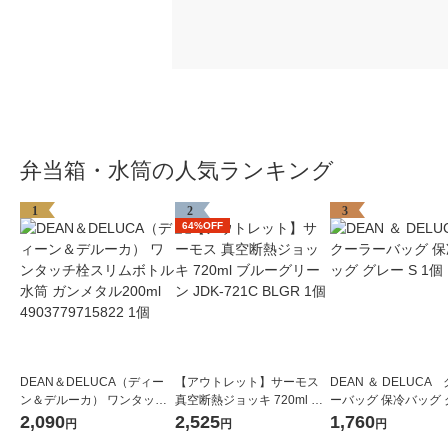
弁当箱・水筒の人気ランキング
1
2
3
64%OFF
DEAN＆DELUCA（ディー
【アウトレット】サーモス
DEAN ＆ DELUCA
ン＆デルーカ） ワンタッチ
真空断熱ジョッキ 720ml ブ
ーバッグ 保冷バッグ 
栓スリムボトル 水筒 ガンメ
ルーグリーン JDK-721C BL
S 1個
2,090
2,525
1,760
円
円
円
タル200ml 4903779715822
GR 1個