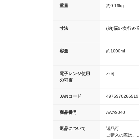
重量
約0.16kg
寸法
(約)幅9×奥行9×高
容量
約1000ml
電子レンジ使用
不可
の可否
JANコード
4975970266519
商品番号
AWA9040
返品について
返品可
ご購入の際は、