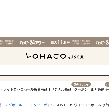
獲得はこちら
レ
トレット
ロハコセール
新着商品
オリジナル商品
クーポン
まとめ割
キ
筒・マグボトル
ワンタッチボトル
LIV PLUS ウォーターボトル 水筒 