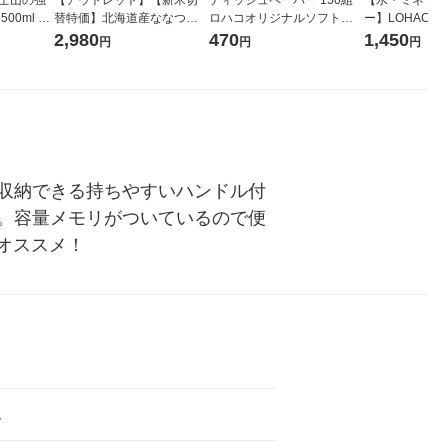
00ml 1
替特価】北海道産ななつぼ
ロハコオリジナルソフトパ
ー】LOHACO Wa
し 無洗米 5kg 1袋 令和7年産
ックティッシュ フィオナ オ
1箱（20本入
2,980
470
1,450
円
円
円
米 木徳神糧 オリジナル
リジナル 1セット（10個：
（イチオシ） 
5個入×2パック） オリジナ
ル
収納できる持ちやすいハンドル付
。容量メモリがついているので便
オススメ！
ム