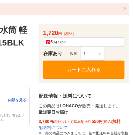
 水筒 軽
1,720
円
（税込）
15BLK
5
%
(77pt)
在庫あり
1
数量
カートに入れる
配送情報・送料について
内訳を見る
この商品は
LOHACO
が販売・発送します。
最短翌日お届け
されます。表示より
い。
3,780
550
無料
円
(税込)以上で基本配送料
円
(税込)
配送料について
※
一部の商品につきましては、基本配送料を当社が負担