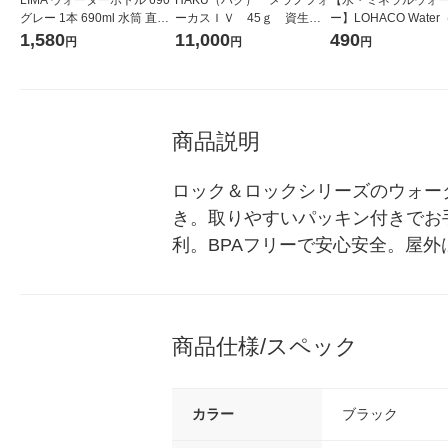
グレー 1本 690ml 水筒 直飲
ーカスＩＶ 45ｇ 資生
ー】LOHACO Wate
み 水分補給 目盛り付き シー
堂 おまけ付き
コウォーター）2L ラ
1,580
11,000
490
円
円
円
ビージャパン
ス 1箱（5本入）（イ
シ） オリジナル
商品説明
ロック＆ロックシリーズのウォー
き。取りやすいパッキン付きでお
利。BPAフリーで安心安全。屋
商品仕様/スペック
カラー
ブラック