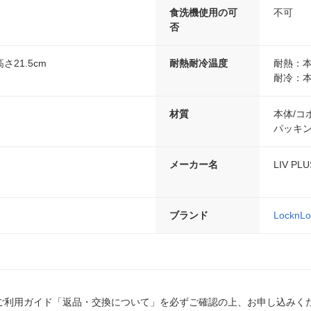
食洗機使用の可
不可
否
さ21.5cm
耐熱耐冷温度
耐熱：本
耐冷：本
材質
本体/コ
パッキン
メーカー名
LIV PLU
ブランド
LocknLo
ご利用ガイド「返品・交換について」を必ずご確認の上、お申し込みく