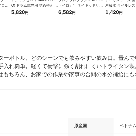
r（ロハ
O) ドラム式専用 詰め替え メ
（イロカ） ネイキッドリリ
炭酸水 ラベルレス 5
ベルレ
ガジャンボ 2300g 1セット
ーの香り 柔軟剤 詰め替え 超
箱（24本入）
5,820
6,582
1,420
円
円
円
チオ
（2個入) 洗濯洗剤 花王
特大 1200ml 1セット（5個
入) 花王
ターボトル。どのシーンでも飲みやすい飲み口。畳んで
手入れ簡単。軽くて衝撃に強く割れにくいトライタン製
外はもちろん、お家での作業や家事の合間の水分補給にも
原産国
ベトナ