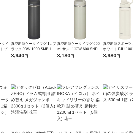
ータイ
真空断熱ケータイマグ 1L ブ
真空断熱ケータイマグ 600
真空断熱スポーツボ
ソフトブル
ラック JOW-1000 SMB 1個
ｍl サンド JOW-600 SNDS 1
ホワイト FJU-1001
個 食洗
水筒 食洗機可 保温保冷 スポ
個 水筒 食洗機可 保温保冷
個 食洗機対応 ハ
3,940
3,180
3,980
円
円
円
ーツ飲料可 サーモス
スポーツ飲料可 サーモス
水筒 保冷専用 サ
ータ
アタックゼロ（Attack ZER
フレアフレグランス IROKA
アイリスフーズ 