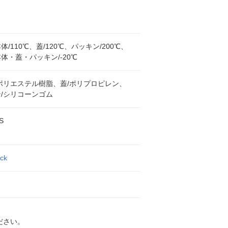
体/110℃、蓋/120℃、パッキン/200℃、
体・蓋・パッキン/-20℃
ポリエステル樹脂、蓋/ポリプロピレン、
/シリコーンゴム
S
ck
ださい。