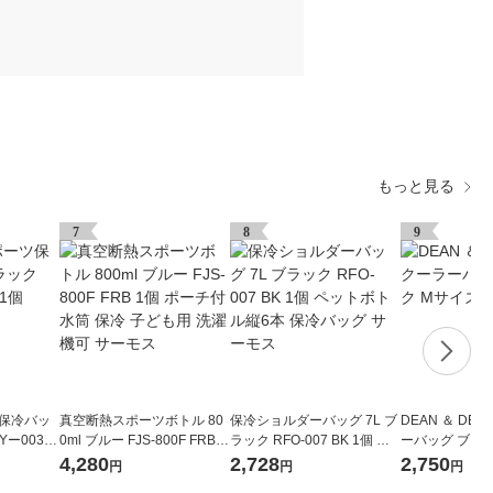
もっと見る
7
8
9
ツ保冷バッ
真空断熱スポーツボトル 80
保冷ショルダーバッグ 7L ブ
DEAN ＆ DE
Yー0031
0ml ブルー FJS-800F FRB 1
ラック RFO-007 BK 1個 ペ
ーバッグ ブラ
個 ポーチ付 水筒 保冷 子ど
ットボトル縦6本 保冷バッグ
1個
4,280
2,728
2,750
円
円
円
も用 洗濯機可 サーモス
サーモス