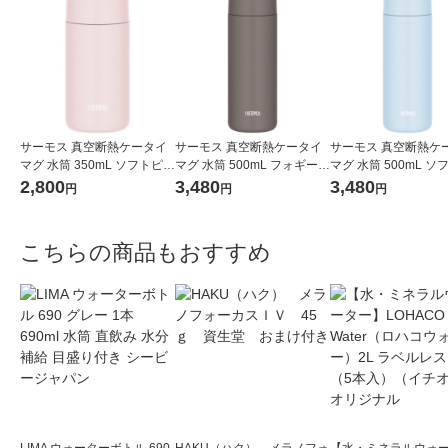
サーモス 真空断熱ケータイ
サーモス 真空断熱ケータイ
サーモス 真空断熱ケ
マグ 水筒 350mL ソフトピン
マグ 水筒 500mL フォギーブ
マグ 水筒 500mL 
ク JPB-350 SFPK 1個 食洗
ラウン JPB-500 FOBW 1個
ー JPB-500 SFBL 1
2,800
3,480
3,480
円
円
円
機対応 保温保冷
食洗機対応 保温保冷
機対応 保温保冷
こちらの商品もおすすめ
LIMA ウォーターボトル 690
HAKU（ハク） メラノフォ
【水・ミネラルウォ