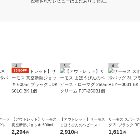
投稿されたレビューはまだありません。
4
5
6
65%OFF
 クーラ
【アウトレット】サーモス
【アウトレット】サーモス
サーモス スポー
グレー
真空断熱ジョッキ 600ml ブ
まほうびんのベビーストロ
グ 3L ブラック RE
ラック JDK-601C BK 1個
ーマグ 250ml クリーム FJT-
BK 1個
2,294
2,910
1,611
円
円
円
250B1個