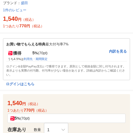
ブランド：
盛田
1件のレビュー
1,540
円
（税込）
770
1つあたり
円
（税込）
お買い物でもらえる特典
最大付与率7%
内訳を見る
5
獲得
%
(70pt)
うち4.5%は
利用先・期間限定
ログイン&全額PayPay支払いで獲得できます。原則として税抜金額に対し付与されます。
表示よりも実際の付与数、付与率が少ない場合があります。詳細は内訳からご確認くださ
い。
ログインはこちら
1,540
円
（税込）
770
1つあたり
円
（税込）
5
%
(70pt)
在庫あり
1
数量