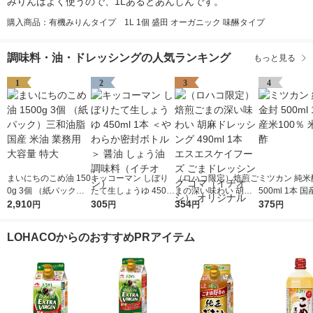
みりんはよく使うので、1Lあるとあんしんです。
購入商品：有機みりんタイプ 1L 1個 盛田 オーガニック 味醂タイプ
調味料・油・ドレッシングの人気ランキング
もっと見る
1
2
3
4
まいにちのこめ油 150
キッコーマン しぼり
（ロハコ限定）焙煎ご
ミツカン 純米
0g 3個 （紙パック）
たて生しょうゆ 450m
まの深い味わい 胡麻
500ml 1本 国
三和油脂 国産 米油 業
2,910
l 1本 ＜やわらか密封
305
ドレッシング 490ml 1
354
0％ 米酢 食酢
375
円
円
円
円
務用 大容量 特大
ボトル＞ 醤油 しょう
本 エスエスケイフー
油 調味料（イチオ
ズ ごまドレッシング
LOHACOからのおすすめPRアイテム
シ）
ゴマ（イチオシ） オ
リジナル