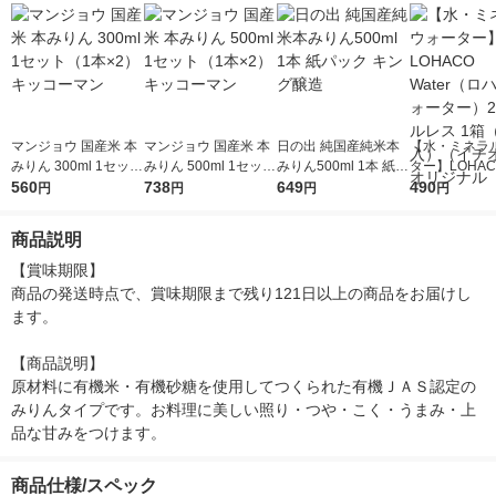
マンジョウ 国産米 本
マンジョウ 国産米 本
日の出 純国産純米本
【水・ミネラ
みりん 300ml 1セット
みりん 500ml 1セット
みりん500ml 1本 紙パ
ター】LOHACO
（1本×2） キッコーマ
560
（1本×2） キッコーマ
738
ック キング醸造
649
r（ロハコウォ
490
円
円
円
円
ン
ン
ー）2L ラベル
箱（5本入）
商品説明
シ） オリジナ
【賞味期限】

商品の発送時点で、賞味期限まで残り121日以上の商品をお届けし
ます。

【商品説明】

原材料に有機米・有機砂糖を使用してつくられた有機ＪＡＳ認定の
みりんタイプです。お料理に美しい照り・つや・こく・うまみ・上
品な甘みをつけます。
商品仕様/スペック