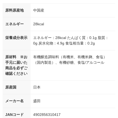
原料原産地
中国産
エネルギー
28kcal
栄養成分表示
エネルギー：28kcal たんぱく質：0.1g 脂質：
0g 炭水化物：4.9g 食塩相当量：0.2g
原材料 ※お
有機醸造調味料（有機米、有機米麹、食塩）
手元に届いた
（国内製造）、有機砂糖、食塩/アルコール
商品を必ずご
確認ください
原産国
日本
メーカー名
盛田
JANコード
4902856310417